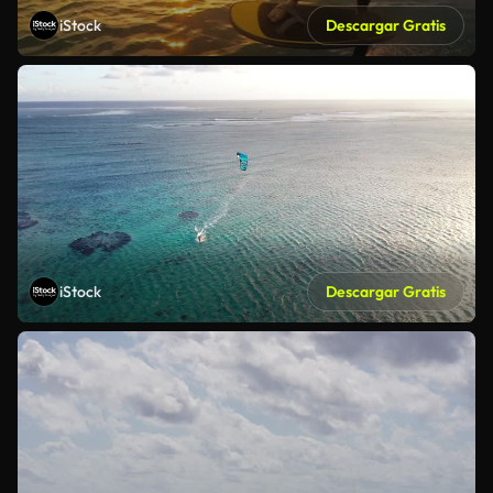
iStock
Descargar Gratis
iStock
Descargar Gratis