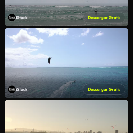
iStock
Descargar Gratis
iStock
Descargar Gratis