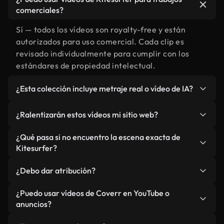
comerciales?
Sí — todos los vídeos son royalty-free y están
autorizados para uso comercial. Cada clip es
revisado individualmente para cumplir con los
estándares de propiedad intelectual.
¿Esta colección incluye metraje real o vídeo de IA?
Ambos. Es una biblioteca híbrida de metraje real
¿Ralentizarán estos vídeos mi sitio web?
relacionado con Kitesurfer y vídeos generados por
IA. Todo está claramente etiquetado.
No si selecciona nuestras versiones optimizadas
¿Qué pasa si no encuentro la escena exacta de
para web, diseñadas específicamente para uso de
Kitesurfer?
fondo y para mantener un rendimiento óptimo de
Puedes crear una al instante usando Coverr AI
métricas como LCP.
¿Debo dar atribución?
Studio. Describe la escena, como "Kitesurfer al
atardecer", y la IA la generará en segundos
No es necesario. Todos los vídeos en nuestra
¿Puedo usar vídeos de Coverr en YouTube o
conforme a nuestros estándares.
biblioteca son royalty-free, aunque siempre se
anuncios?
agradece la mención.
Sí. Todo el metraje puede usarse en vídeos