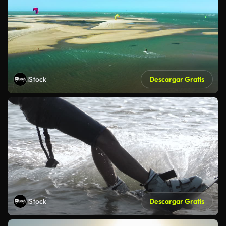
iStock
Descargar Gratis
iStock
Descargar Gratis