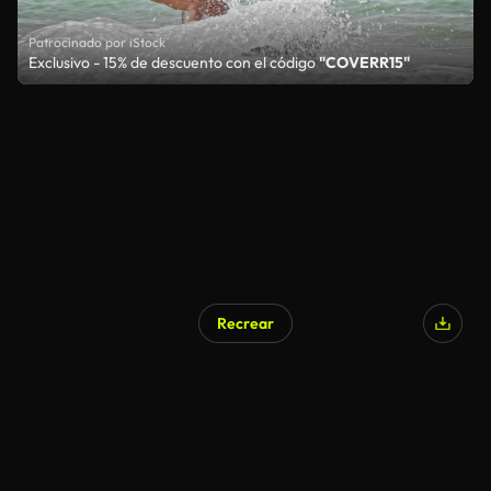
Patrocinado por iStock
Exclusivo - 15% de descuento con el código
"COVERR15"
Recrear