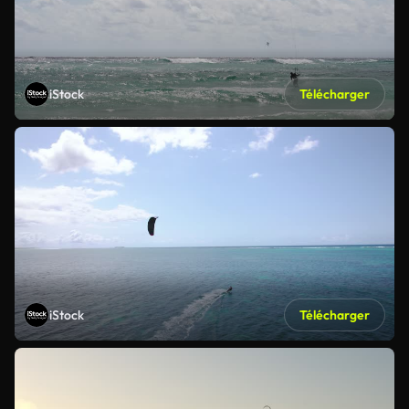
iStock
Télécharger
iStock
Télécharger