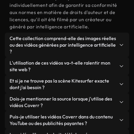
individuellement afin de garantir sa conformité
aux normes en matière de droits d'auteur et de
licences, qu'il ait été filmé par un créateur ou
généré par intelligence artificielle.
Cette collection comprend-elle des images réelles
ou des vidéos générées par intelligence artificielle
?
Les deux. Il s'agit d'une bibliothèque hybride
L'utilisation de ces vidéos va-t-elle ralentir mon
composée de véritables images filmées par des
site web ?
humains et liées à Kitesurfer, ainsi que de vidéos
Sauf si vous choisissez nos versions optimisées.
Et si je ne trouve pas la scène Kitesurfer exacte
générées par IA. Chaque vidéo est clairement
Nous proposons des formats légers, prêts pour le
dont j'ai besoin ?
identifiée afin que vous sachiez toujours ce que
web et conçus pour une utilisation en arrière-plan :
vous utilisez.
Vous pouvez en créer une instantanément avec
Dois-je mentionner la source lorsque j'utilise des
ils conservent une qualité élevée tout en
Coverr AI Studio. Il vous suffit de décrire la scène,
vidéos Coverr ?
minimisant les temps de chargement et en
par exemple « Kitesurfer au coucher du soleil », et
améliorant des indicateurs comme le LCP.
Aucune attribution n'est requise. Toutes les vidéos
Puis-je utiliser les vidéos Coverr dans du contenu
le Studio générera en quelques secondes une vidéo
de notre bibliothèque sont libres de droits et
YouTube ou des publicités payantes ?
personnalisée conforme à nos normes de licence.
peuvent être utilisées sans mentionner l'auteur,
Oui. Toutes les séquences vidéo de Coverr peuvent