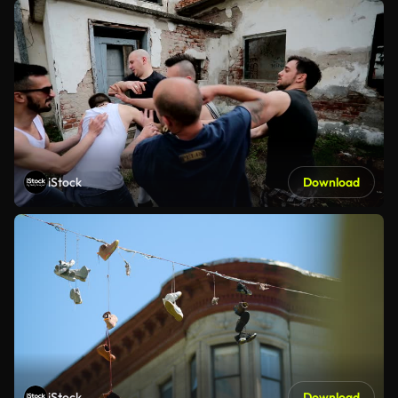
iStock
Download
iStock
Download