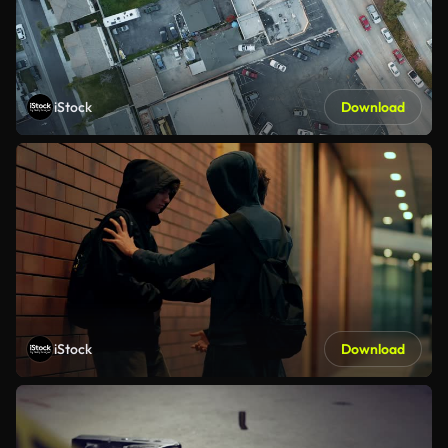
iStock
Download
iStock
Download