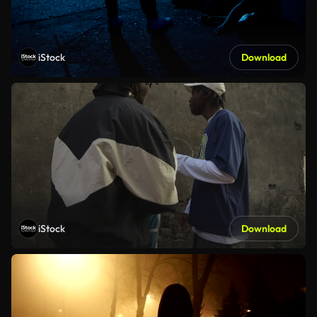
iStock
Download
iStock
Download