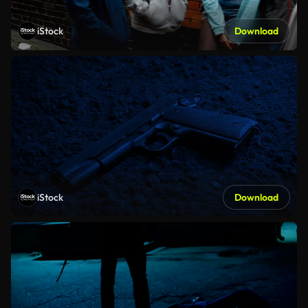
iStock
Download
iStock
Download