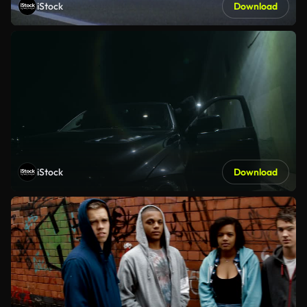
iStock
Download
iStock
Download