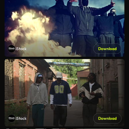
iStock
Download
iStock
Download