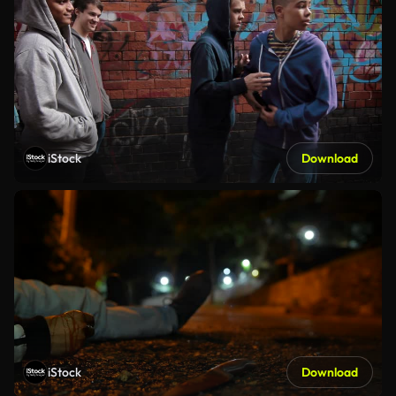
iStock
Download
iStock
Download