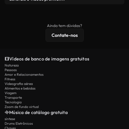
produto final esteja de acordo com nossa licença e
Os vídeos isentos de royalties incluem direitos
não seja redistribuído como conteúdo bruto de
comerciais, enquanto o conteúdo premium inclui
banco de imagens.
imagens exclusivas, resolução 4K e proteções de
Ainda tem dúvidas?
licenciamento estendidas.
Contate-nos
Vídeos de banco de imagens gratuitos
Natureza
Pessoas
Amor e Relacionamentos
Fitness
Videografia aérea
Alimentos e bebidas
Viagem
Transporte
Tecnologia
Zoom de fundo virtual
Música de catálogo gratuita
síntese
Drums Eletrônicos
Chaves