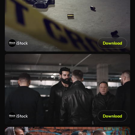
iStock
Download
iStock
Download