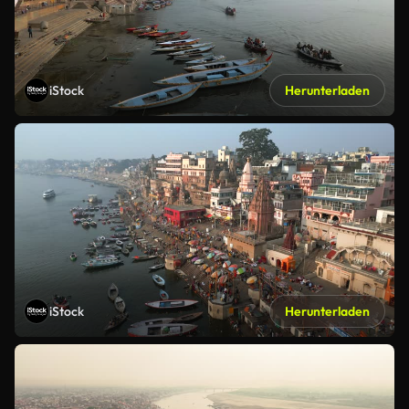
iStock
Herunterladen
iStock
Herunterladen