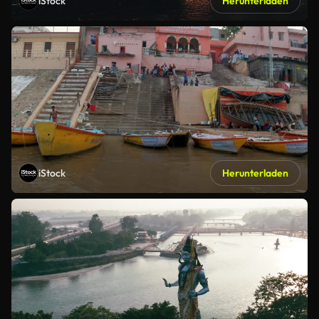
iStock
Herunterladen
iStock
Herunterladen