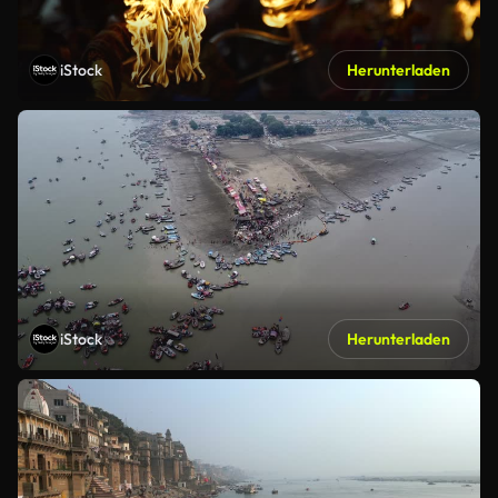
iStock
Herunterladen
iStock
Herunterladen