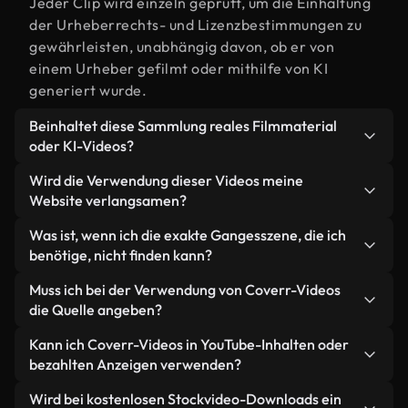
Jeder Clip wird einzeln geprüft, um die Einhaltung
der Urheberrechts- und Lizenzbestimmungen zu
gewährleisten, unabhängig davon, ob er von
einem Urheber gefilmt oder mithilfe von KI
generiert wurde.
Beinhaltet diese Sammlung reales Filmmaterial
oder KI-Videos?
Beides. Es handelt sich um eine Hybridbibliothek
Wird die Verwendung dieser Videos meine
aus realen, von Menschen aufgenommenen
Website verlangsamen?
Filmaufnahmen zum Thema Ganges und KI-
Nicht, wenn Sie unsere optimierten Versionen
Was ist, wenn ich die exakte Gangesszene, die ich
generierten Videos. Jedes Video ist eindeutig
wählen. Wir bieten schlanke, webfähige Formate,
benötige, nicht finden kann?
beschriftet, sodass Sie immer wissen, was Sie
die für die Hintergrundverarbeitung entwickelt
verwenden.
Mit Coverr AI Studio erstellen Sie im
Muss ich bei der Verwendung von Coverr-Videos
wurden – so bleibt die Qualität hoch, während
Handumdrehen ein solches Video. Beschreiben Sie
die Quelle angeben?
gleichzeitig die Ladezeiten minimiert und
einfach die Szene – zum Beispiel "Ganges bei
Kennzahlen wie LCP verbessert werden.
Eine Namensnennung ist nicht erforderlich. Alle
Kann ich Coverr-Videos in YouTube-Inhalten oder
Sonnenuntergang" – und das Studio generiert
Videos in unserer Stockbibliothek sind lizenzfrei
bezahlten Anzeigen verwenden?
innerhalb von Sekunden ein individuelles Video für
und können ohne Nennung des Urhebers
Sie, das unseren Lizenzbestimmungen entspricht.
Ja. Sämtliches Stockmaterial von Coverr darf in
Wird bei kostenlosen Stockvideo-Downloads ein
verwendet werden – wir freuen uns aber immer