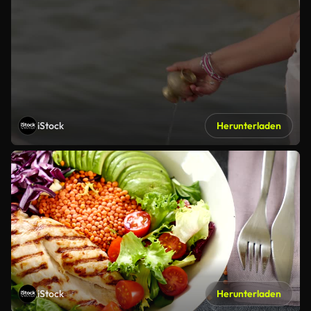
iStock
Herunterladen
iStock
Herunterladen