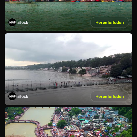
iStock
Herunterladen
iStock
Herunterladen