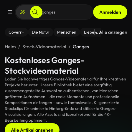
Anmelden
Alle anzeigen
Coverr+
Die Natur
Menschen
Liebe & Beziehungen
F
Heim
Stock-Videomaterial
Ganges
Kostenloses Ganges-
Stockvideomaterial
Laden Sie hochwertiges Ganges-Videomaterial für Ihre kreativen
Projekte herunter. Unsere Bibliothek bietet eine sorgfältig
zusammengestellte Auswahl an authentischen, von Menschen
gefilmten Aufnahmen – die reale Momente und professionelle
Kompositionen einfangen – sowie fantasievolle, KI-generierte
Stockclips für animierte Hintergründe und stilisierte Ganges-
Visualisierungen. Alle Assets sind lizenzfrei und für die 4K-
Bearbeitung optimiert.
Alle Artikel ansehen