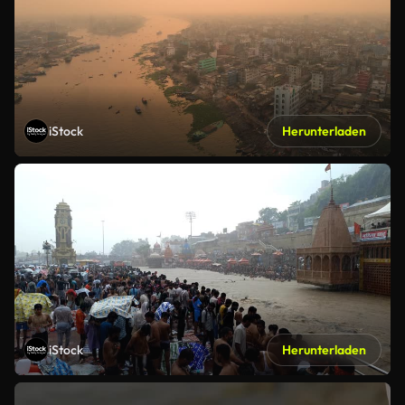
iStock
Herunterladen
iStock
Herunterladen