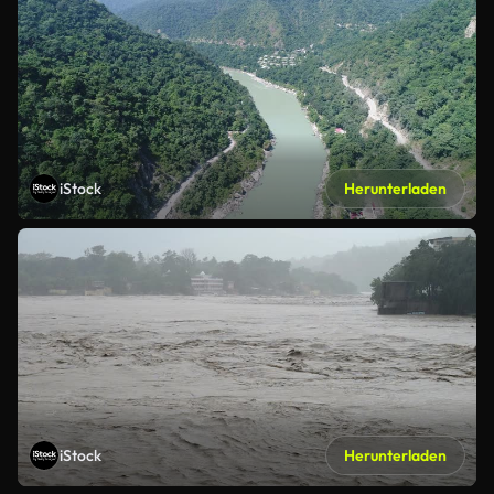
iStock
Herunterladen
iStock
Herunterladen