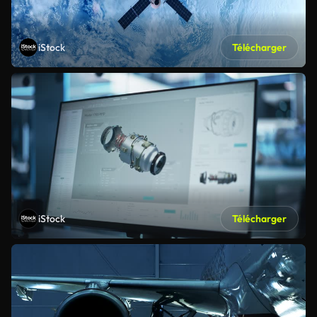
iStock
Télécharger
iStock
Télécharger