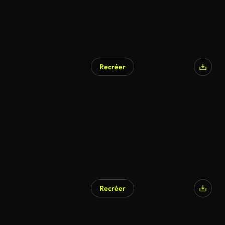
Recréer
Recréer