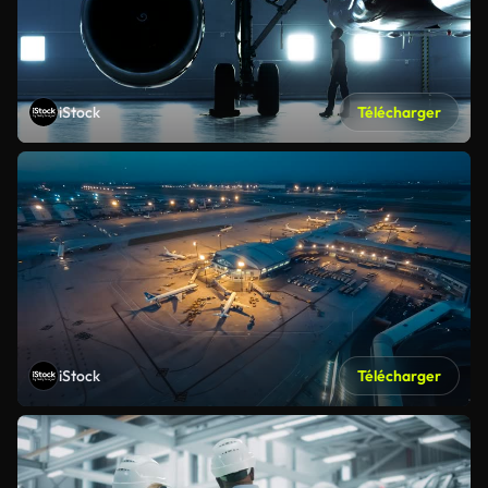
iStock
Télécharger
iStock
Télécharger