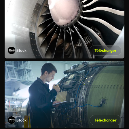
iStock
Télécharger
iStock
Télécharger