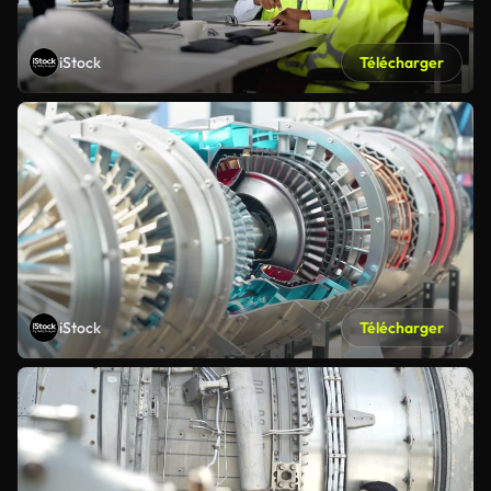
iStock
Télécharger
iStock
Télécharger