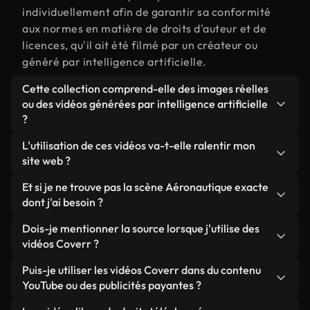
individuellement afin de garantir sa conformité
aux normes en matière de droits d'auteur et de
licences, qu'il ait été filmé par un créateur ou
généré par intelligence artificielle.
Cette collection comprend-elle des images réelles
ou des vidéos générées par intelligence artificielle
?
Les deux. Il s'agit d'une bibliothèque hybride
L'utilisation de ces vidéos va-t-elle ralentir mon
composée de véritables images filmées par des
site web ?
humains et liées à Aéronautique, ainsi que de
Sauf si vous choisissez nos versions optimisées.
Et si je ne trouve pas la scène Aéronautique exacte
vidéos générées par IA. Chaque vidéo est
Nous proposons des formats légers, prêts pour le
dont j'ai besoin ?
clairement identifiée afin que vous sachiez
web et conçus pour une utilisation en arrière-plan :
toujours ce que vous utilisez.
Vous pouvez en créer une instantanément avec
Dois-je mentionner la source lorsque j'utilise des
ils conservent une qualité élevée tout en
Coverr AI Studio. Il vous suffit de décrire la scène,
vidéos Coverr ?
minimisant les temps de chargement et en
par exemple « Aéronautique au coucher du soleil »,
améliorant des indicateurs comme le LCP.
Aucune attribution n'est requise. Toutes les vidéos
Puis-je utiliser les vidéos Coverr dans du contenu
et le Studio générera en quelques secondes une
de notre bibliothèque sont libres de droits et
YouTube ou des publicités payantes ?
vidéo personnalisée conforme à nos normes de
peuvent être utilisées sans mentionner l'auteur,
licence.
Oui. Toutes les séquences vidéo de Coverr peuvent