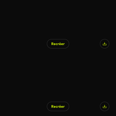
Recréer
Recréer