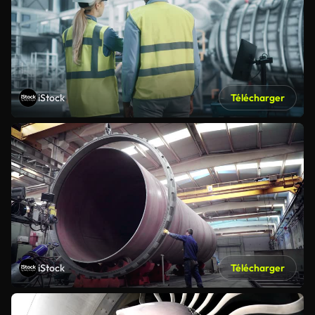
iStock
Télécharger
iStock
Télécharger