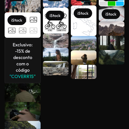
iStock
iStock
iStock
iStock
Veja mais
Exclusivo:
-15% de
desconto
com o
código
"COVERR15"