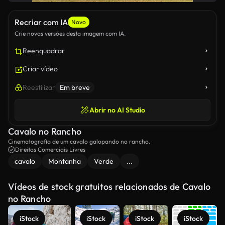
Recriar com IA
Novo
Crie novas versões desta imagem com IA.
Reenquadrar
Criar vídeo
Reestilizar
Em breve
Abrir no AI Studio
Cavalo no Rancho
Cinematografia de um cavalo galopando no rancho.
Direitos Comerciais Livres
cavalo
Montanha
Verde
...
Vídeos de stock gratuitos relacionados de Cavalo
no Rancho
iStock
iStock
iStock
iStock