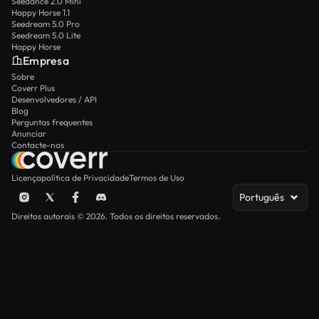
Seedance 2.0 Mini
Happy Horse 1.1
Seedream 5.0 Pro
Seedream 5.0 Lite
Happy Horse
Empresa
Sobre
Coverr Plus
Desenvolvedores / API
Blog
Perguntas frequentes
Anunciar
Contacte-nos
Licença
política de Privacidade
Termos de Uso
Português
Direitos autorais © 2026. Todos os direitos reservados.