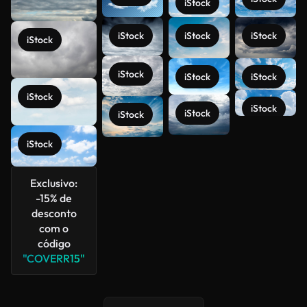
iStock
iStock
iStock
iStock
iStock
iStock
iStock
iStock
iStock
iStock
iStock
iStock
Veja mais
iStock
Exclusivo:
-15% de
desconto
com o
código
"COVERR15"