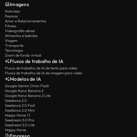
Imagens
Natureza
Pessoas
Amor e Relacionamentos
Fitness
Videografia aérea
Alimentos e bebidas
Viagem
Transporte
Tecnologia
Zoom de fundo virtual
Fluxos de trabalho de IA
Fluxos de trabalho de IA de texto para vídeo
Fluxos de trabalho de IA de imagem para vídeo
Modelos de IA
Google Gemini Omni Flash
Google Nano Banana 2
Google Nano Banana 2 Lite
Seedance 2.0
Seedance 2.0 Fast
Seedance 2.0 Mini
Happy Horse 1.1
Seedream 5.0 Pro
Seedream 5.0 Lite
Happy Horse
Empresa