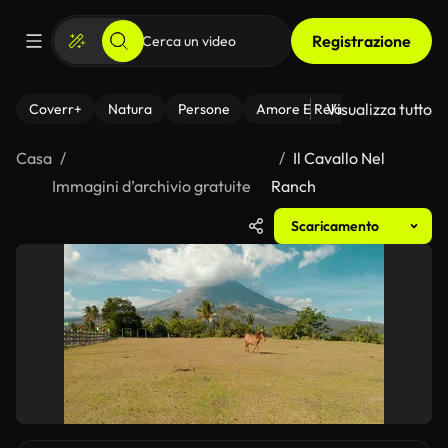
Registrazione
Visualizza tutto
Coverr+
Natura
Persone
Amore E Relazioni
Il Fitnes
Casa
Il Cavallo Nel
Immagini d’archivio gratuite
Ranch
Scaricamento