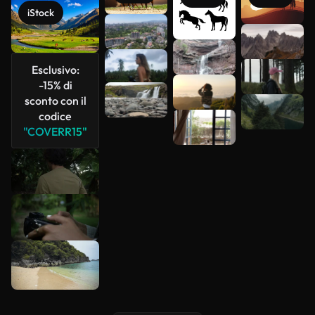
iStock
Scopri di
più
Esclusivo:
-15% di
sconto con il
codice
"COVERR15"