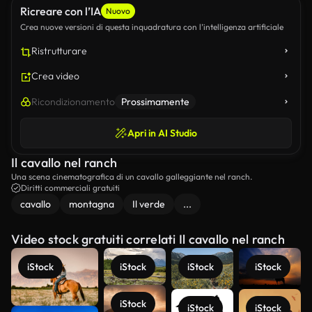
Ricreare con l’IA
Nuovo
Crea nuove versioni di questa inquadratura con l’intelligenza artificiale
Ristrutturare
Crea video
Ricondizionamento
Prossimamente
Apri in AI Studio
Il cavallo nel ranch
Una scena cinematografica di un cavallo galleggiante nel ranch.
Diritti commerciali gratuiti
cavallo
montagna
Il verde
...
Video stock gratuiti correlati Il cavallo nel ranch
iStock
iStock
iStock
iStock
iStock
iStock
iStock