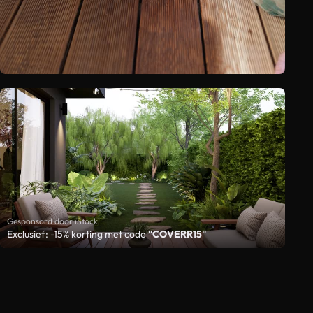
Gesponsord door iStock
Exclusief: -15% korting met code
"COVERR15"