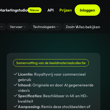
Marketingstudio
API
Prijzen
Inloggen
Nieuw
Alles bekijken
Vervoer
Technologieën
Zoom Virtuele Achtergrond
Samenvatting van de beeldmateriaalcollectie
Licentie:
Royaltyvrij voor commercieel
gebruik
Inhoud:
Originele en door AI gegenereerde
video's
Specificaties:
Beschikbaar in 4K en HD-
kwaliteit
Aanpassing:
Remix deze stockbeelden of