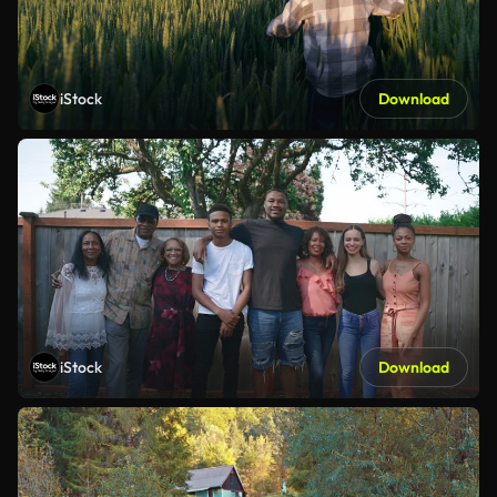
iStock
Download
iStock
Download