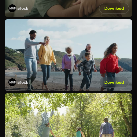
iStock
Download
iStock
Download