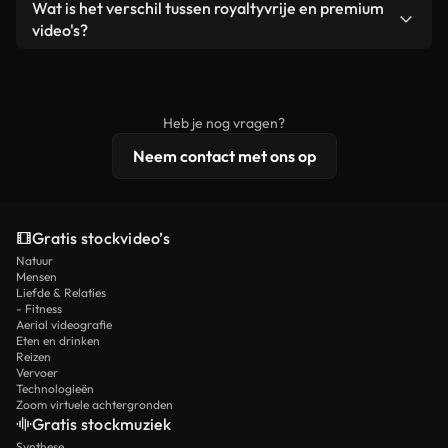
Ja. Je mag onze video's inkorten, bijsnijden of
Wat is het verschil tussen royaltyvrije en premium
een losstaand product.
remixen. Zorg er wel voor dat het eindproduct
video's?
voldoet aan onze licentievoorwaarden en niet als
Royaltyvrije video's bevatten commerciële
onbewerkt stockmateriaal wordt verspreid.
rechten, terwijl premium content exclusieve
beelden, 4K-resolutie en uitgebreidere
Heb je nog vragen?
licentiebescherming omvat.
Neem contact met ons op
Gratis stockvideo’s
Natuur
Mensen
Liefde & Relaties
- Fitness
Aerial videografie
Eten en drinken
Reizen
Vervoer
Technologieën
Zoom virtuele achtergronden
Gratis stockmuziek
Synthese