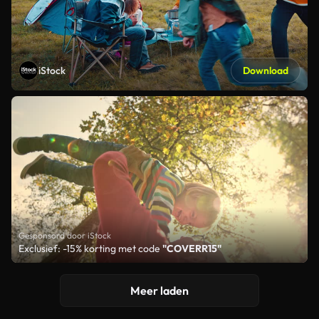
iStock
Download
Gesponsord door iStock
Exclusief: -15% korting met code
"COVERR15"
Meer laden