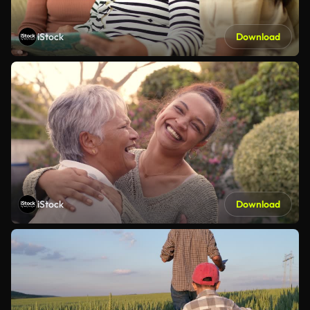
iStock
Download
iStock
Download