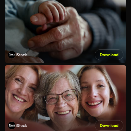
iStock
Download
iStock
Download