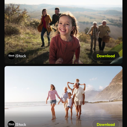
iStock
Download
iStock
Download