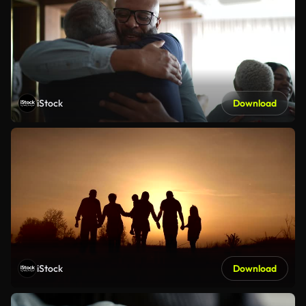
iStock
Download
iStock
Download