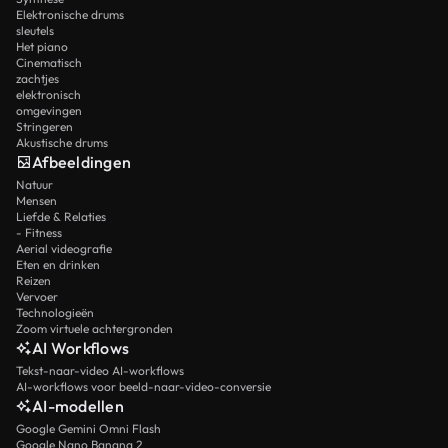
Elektronische drums
sleutels
Het piano
Cinematisch
zachtjes
elektronisch
omgevingen
Stringeren
Akustische drums
Afbeeldingen
Natuur
Mensen
Liefde & Relaties
- Fitness
Aerial videografie
Eten en drinken
Reizen
Vervoer
Technologieën
Zoom virtuele achtergronden
AI Workflows
Tekst-naar-video AI-workflows
AI-workflows voor beeld-naar-video-conversie
AI-modellen
Google Gemini Omni Flash
Google Nano Banana 2