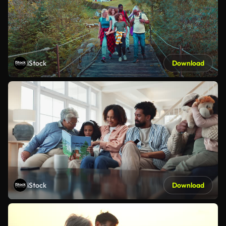
iStock
Download
iStock
Download