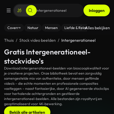
Inloggen
Alles bekijken
Coverr+
Natuur
Mensen
Liefde & Relaties
- Fitness
Thuis
Stock video beelden
Intergenerationeel
Gratis Intergenerationeel-
stockvideo's
Download intergenerationeel-beelden van bioscoopkwaliteit voor
je creatieve projecten. Onze bibliotheek bevat een zorgvuldig
samengestelde mix van authentieke, door mensen gefilmde
video's – die echte momenten en professionele composities
vastleggen – naast fantasierijke, door AI gegenereerde stockclips
voor herhalende achtergronden en gestileerde
intergenerationeel-beelden. Alle bestanden zijn royaltyvrij en
geoptimaliseerd voor 4K-bewerking.
Bekijk alle artikelen