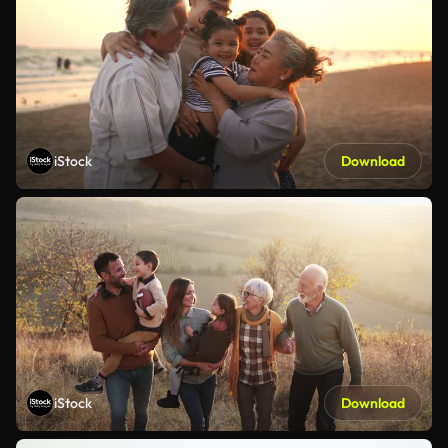
iStock
Download
iStock
Download