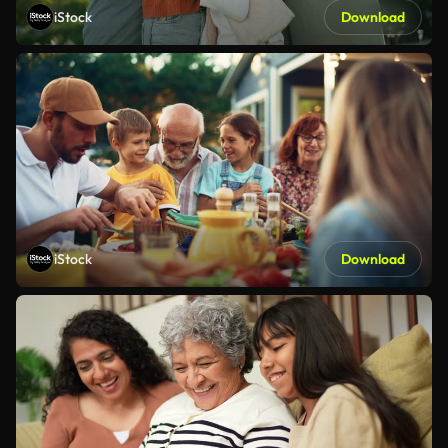
iStock
Download
iStock
Download