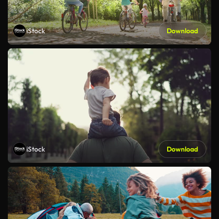
iStock
Download
iStock
Download