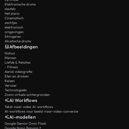
Elektronische drums
sleutels
Het piano
Cinematisch
zachtjes
elektronisch
omgevingen
Stringeren
Akustische drums
Afbeeldingen
Natuur
Mensen
Liefde & Relaties
- Fitness
Aerial videografie
Eten en drinken
Reizen
Vervoer
Technologieën
Zoom virtuele achtergronden
AI Workflows
Tekst-naar-video AI-workflows
AI-workflows voor beeld-naar-video-conversie
AI-modellen
Google Gemini Omni Flash
Google Nano Banana 2