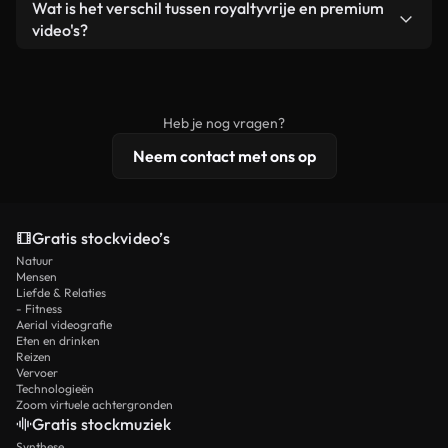
Ja. Je mag onze video's inkorten, bijsnijden of
Wat is het verschil tussen royaltyvrije en premium
een losstaand product.
remixen. Zorg er wel voor dat het eindproduct
video's?
voldoet aan onze licentievoorwaarden en niet als
Royaltyvrije video's bevatten commerciële
onbewerkt stockmateriaal wordt verspreid.
rechten, terwijl premium content exclusieve
beelden, 4K-resolutie en uitgebreidere
Heb je nog vragen?
licentiebescherming omvat.
Neem contact met ons op
Gratis stockvideo’s
Natuur
Mensen
Liefde & Relaties
- Fitness
Aerial videografie
Eten en drinken
Reizen
Vervoer
Technologieën
Zoom virtuele achtergronden
Gratis stockmuziek
Synthese