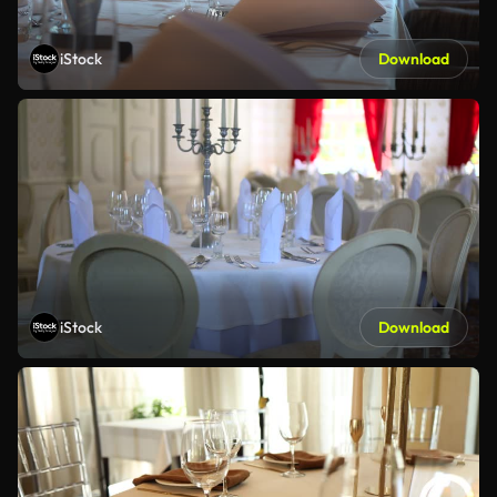
iStock
Download
iStock
Download