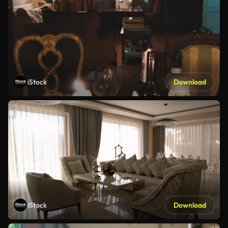
iStock
Download
iStock
Download