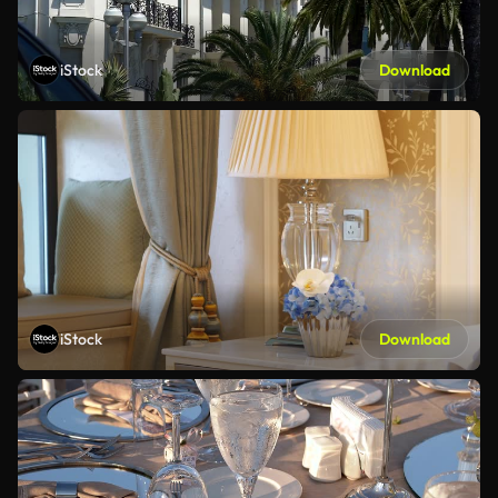
iStock
Download
iStock
Download