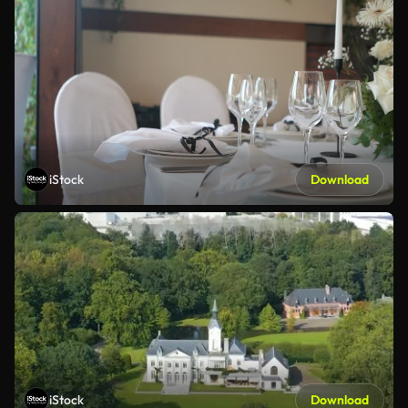
iStock
Download
iStock
Download