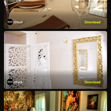
iStock
Download
iStock
Download