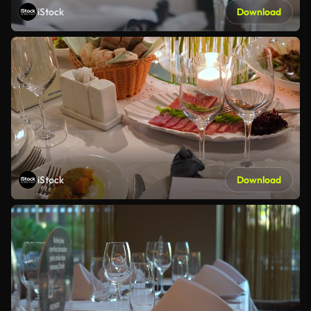
iStock
Download
iStock
Download