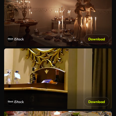
iStock
Download
iStock
Download