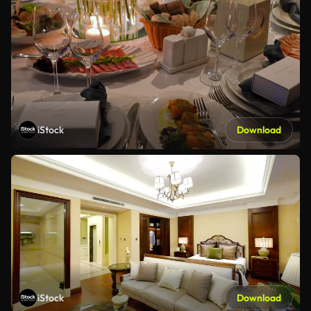
iStock
Download
iStock
Download