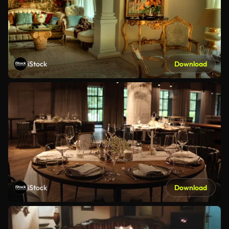
iStock
Download
iStock
Download