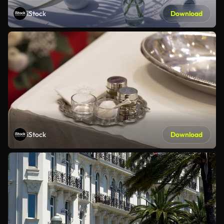
iStock
Download
iStock
Download