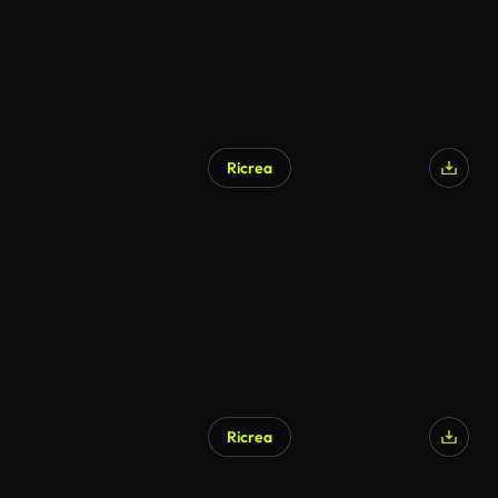
Ricrea
Ricrea