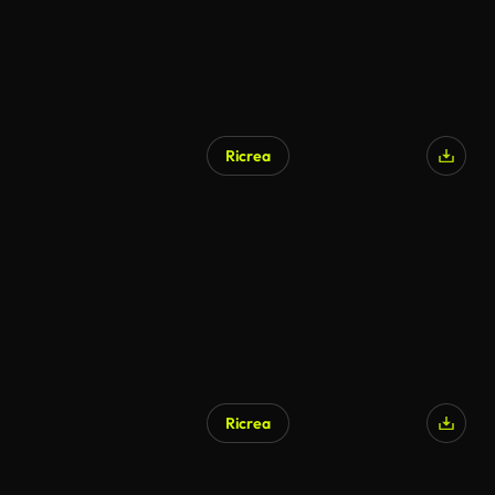
Ricrea
Ricrea