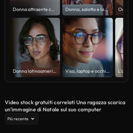
Donna attraente che lavora sul laptop a tarda notte
Donna, salotto e laptop in casa per il lavoro a distanza, blog creativo o ricerca online. Persona femminile, libera professionista e sorriso con tecnologia per internet, networking e comunicazione in casa
Donna latinoamericana ispanica, sviluppatore di software che utilizza il computer nell'ufficio di casa, lavora sulla codifica del programma di notte. Tecnologia di sviluppo del linguaggio di programmazione, lavoro freelance dal concetto di sede
Viso, laptop e occhiali con una programmatrice che lavora online per codificare una pagina web per la sicurezza informatica. Computer, software e occhiali con una giovane sviluppatrice che controlla il suo codice per completare il lavoro
Video stock gratuiti correlati Una ragazza scarica
un'immagine di Natale sul suo computer
Più recente