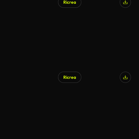
Ricrea
Generato da IA
Ricrea