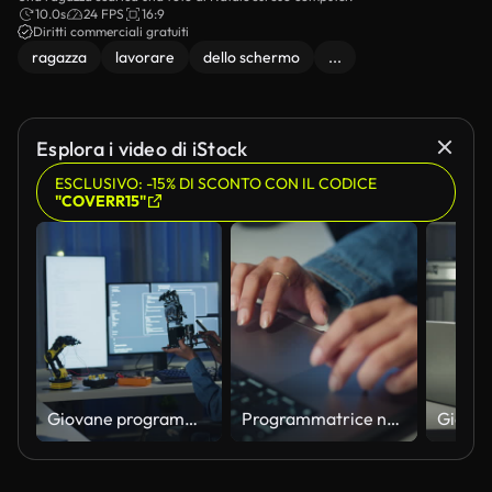
10.0s
24 FPS
16:9
Diritti commerciali gratuiti
ragazza
lavorare
dello schermo
...
Esplora i video di iStock
ESCLUSIVO: -15% DI SCONTO CON IL CODICE
"COVERR15"
Giovane programmatrice afroamericana che codifica software di IA su più schermi in ufficio notturno. Sicurezza di rete, cybersecurity, machine learning, lavoro fino a tardi, straordinari, automazione della robotica.
Programmatrice nera giovane nera ravvicinata che codifica software di IA su più schermi in ufficio notturno. Sicurezza di rete, cybersecurity, machine learning, lavoro fino a tardi, straordinari, automazione robotica.