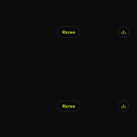
Ricrea
Ricrea