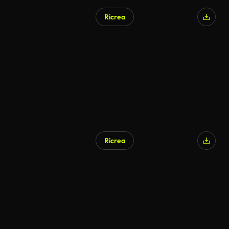
Ricrea
Ricrea