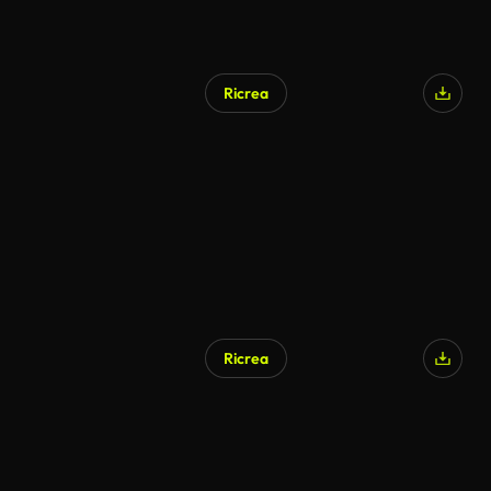
Ricrea
Ricrea