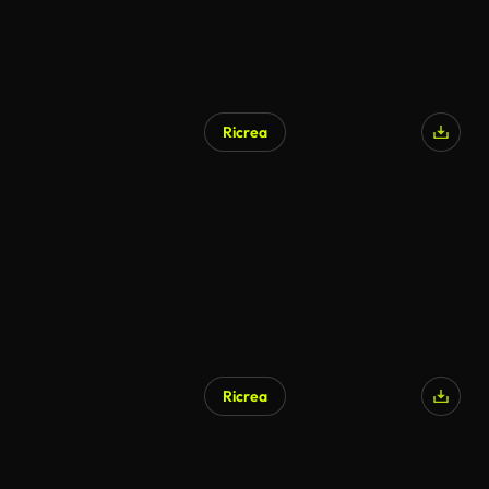
Ricrea
Ricrea