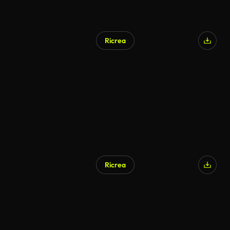
Ricrea
Ricrea