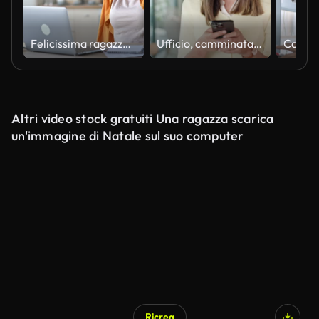
Felicissima ragazza afroamericana eccitata con dreadlocks, freelancer, manager che lavora da remoto a casa usando il laptop, guarda lo schermo con sorpresa, viso sorridente, gesticolando con le mani, ha ottenuto un lavoro da sogno
Ufficio, camminata e donna d'affari con telefono per la comunicazione, il networking e la chat online. Agenzia creativa, azienda e persona felice su smartphone per social media, sito web e digitazione messaggio
Altri video stock gratuiti Una ragazza scarica
un'immagine di Natale sul suo computer
Ricrea