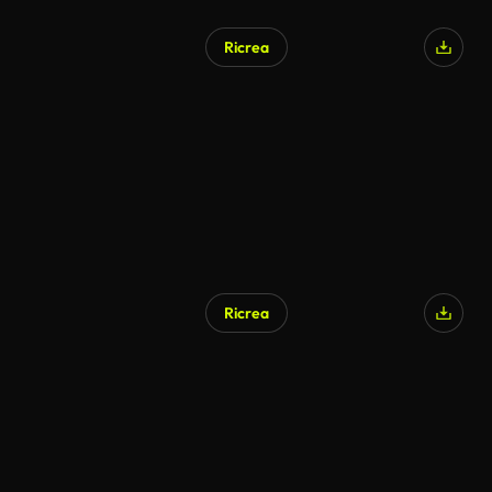
Ricrea
Ricrea
Generato da IA