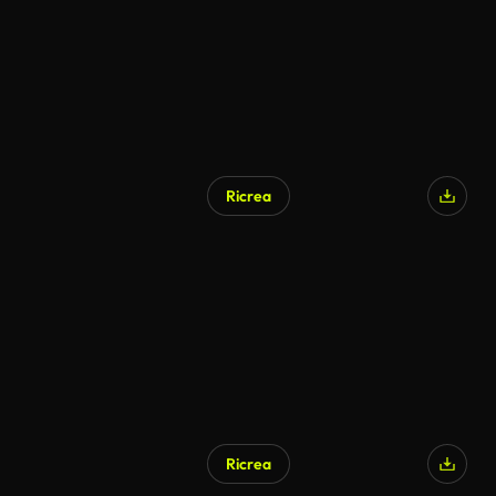
Ricrea
Ricrea