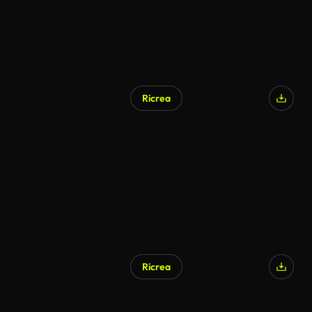
Ricrea
Generato da IA
Ricrea
Generato da IA