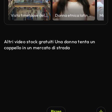
Vista timelapse delle persone che fanno shopping nel famoso Dubai Mall di Dubai, Emirati Arabi Uniti (EAU), zoom indietro
Donna etnica latina in bagno felice ragazza ispanica negozio di shopping online ordine acquirente femminile influencer consumatore acquisto di nuova moda acquisto borsa e stivali consegna negozio di vendita sconto di bellezza eccitato
Altri video stock gratuiti Una donna tenta un
cappello in un mercato di strada
Ricrea