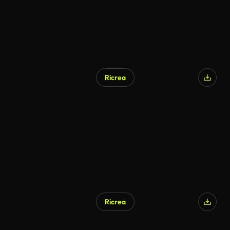
Ricrea
Generato da IA
Ricrea
Generato da IA