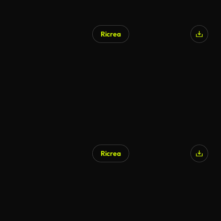
Ricrea
Generato da IA
Ricrea
Generato da IA