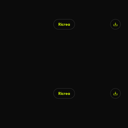
Ricrea
Ricrea