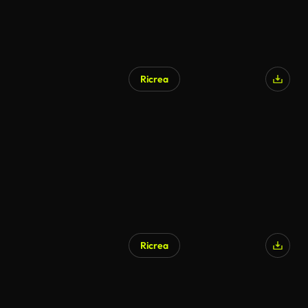
Ricrea
Generato da IA
Ricrea
Generato da IA