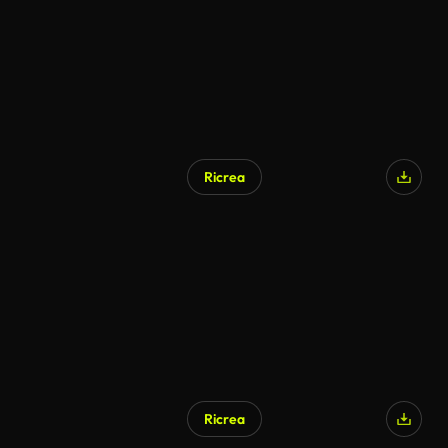
Ricrea
Generato da IA
Ricrea