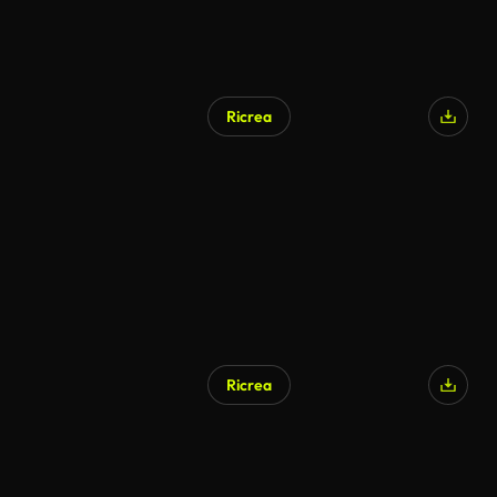
Ricrea
Generato da IA
Ricrea
Generato da IA