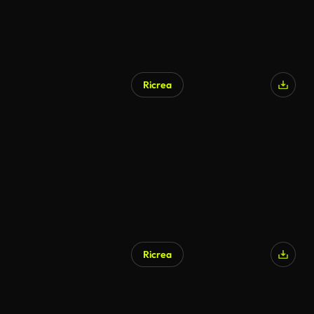
Ricrea
Ricrea