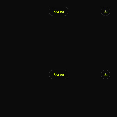
Ricrea
Generato da IA
Ricrea
Generato da IA