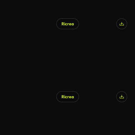
Ricrea
Generato da IA
Ricrea
Generato da IA