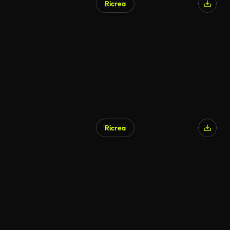
Ricrea
Generato da IA
Ricrea
Generato da IA