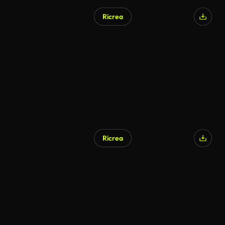
Ricrea
Generato da IA
Ricrea
Generato da IA