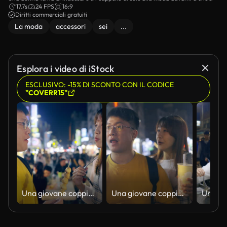
specchio in un mercato di strada.
17.7s
24 FPS
16:9
Diritti commerciali gratuiti
La moda
accessori
sei
...
Esplora i video di iStock
ESCLUSIVO: -15% DI SCONTO CON IL CODICE
"COVERR15"
Una giovane coppia asiatica ha visitato un famoso mercato notturno locale e ha assaggiato il cibo di strada a Taiwan
Una giovane coppia asiatica ha visitato un famoso mercato notturno locale e ha assaggiato il cibo di strada a Taiwan