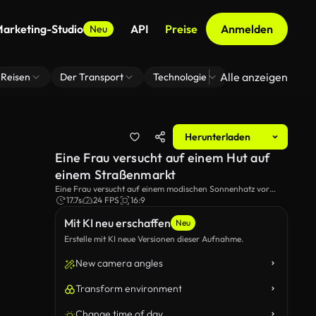
arketing-Studio
API
Preise
Anmelden
Neu
Alle anzeigen
Reisen
Der Transport
Technologie
Zoom Virtuelle H
Herunterladen
Eine Frau versucht auf einem Hut auf
einem Straßenmarkt
Eine Frau versucht auf einem modischen Sonnenhatz vor
einem Spiegel auf einem Straßenmarkt.
17.7s
24 FPS
16:9
Mit KI neu erschaffen
Neu
Erstelle mit KI neue Versionen dieser Aufnahme.
New camera angles
Transform environment
Change time of day