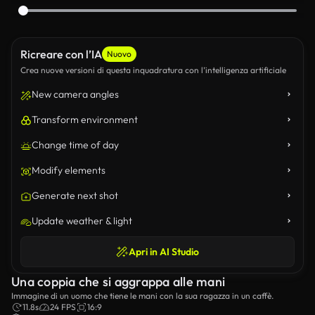
Ricreare con l’IA
Nuovo
Crea nuove versioni di questa inquadratura con l’intelligenza artificiale
New camera angles
Transform environment
Change time of day
Modify elements
Generate next shot
Update weather & light
Apri in AI Studio
Una coppia che si aggrappa alle mani
Immagine di un uomo che tiene le mani con la sua ragazza in un caffè.
11.8s
24 FPS
16:9