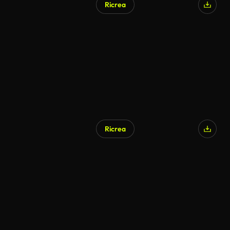
Ricrea
Ricrea
Generato da IA