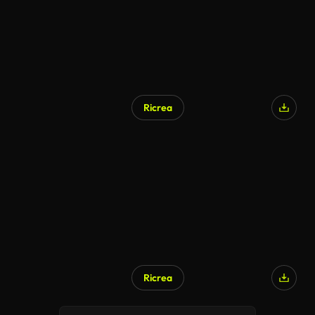
Ricrea
Generato da IA
Ricrea