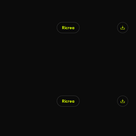
Ricrea
Ricrea