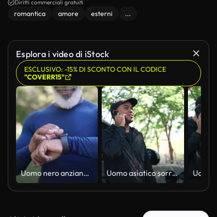
Diritti commerciali gratuiti
romantica
amore
esterni
...
Esplora i video di iStock
ESCLUSIVO: -15% DI SCONTO CON IL CODICE
"COVERR15"
Uomo nero anziano che controlla l'orologio intelligente durante un allenamento all'aperto nel parco
Uomo asiatico sorridente in abbigliamento sportivo che chiama al cellulare e guarda il suo orologio vicino a un veicolo elettrico in carica all'aperto. Tecnologia intelligente e concetto di trasporto ecologico. Tiro verticale