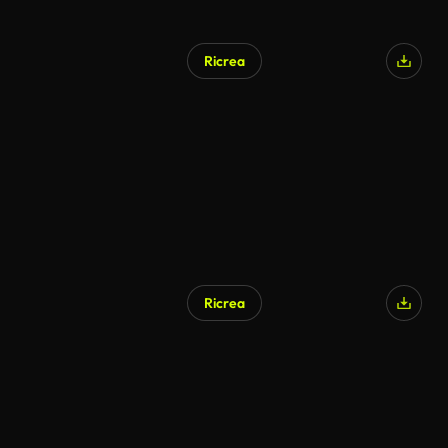
Ricrea
Ricrea