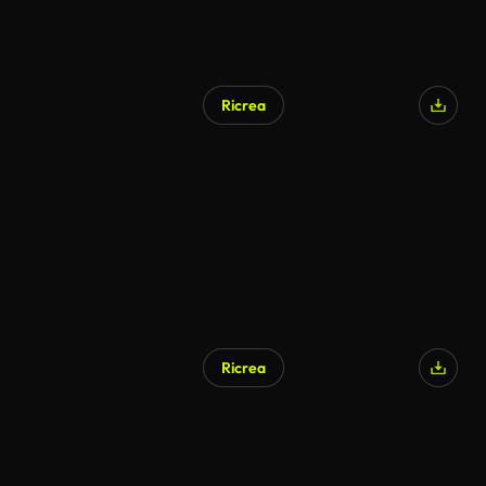
Ricrea
Ricrea