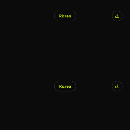
Ricrea
Ricrea
Generato da IA