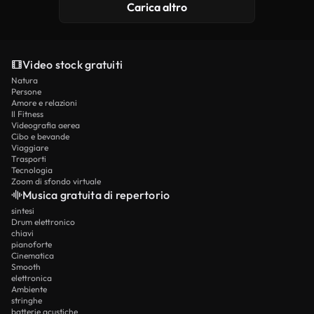
Carica altro
Video stock gratuiti
Natura
Persone
Amore e relazioni
Il Fitness
Videografia aerea
Cibo e bevande
Viaggiare
Trasporti
Tecnologia
Zoom di sfondo virtuale
Musica gratuita di repertorio
sintesi
Drum elettronico
chiavi
pianoforte
Cinematica
Smooth
elettronica
Ambiente
stringhe
batterie acustiche