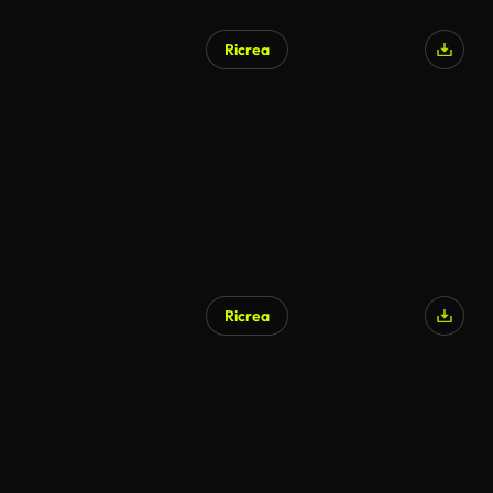
Ricrea
Ricrea
Generato da IA