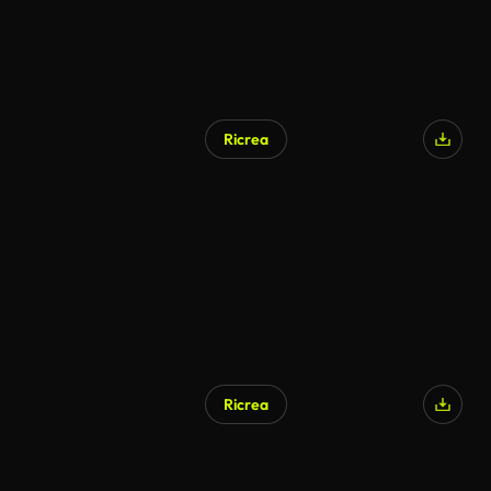
Ricrea
Ricrea
Generato da IA