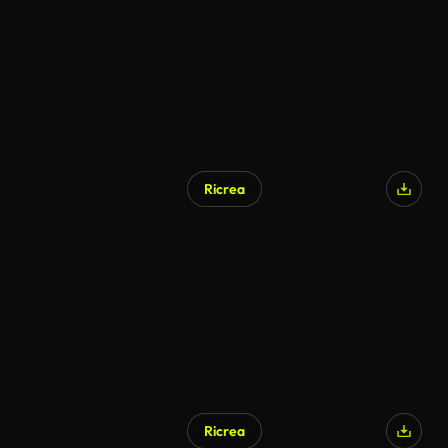
Ricrea
Generato da IA
Ricrea