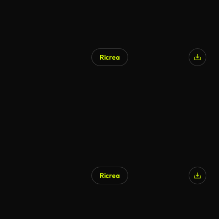
Ricrea
Ricrea