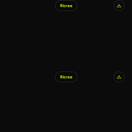
Ricrea
Ricrea
Generato da IA