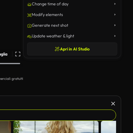
Change time of day
Modify elements
Generate next shot
Update weather & light
Apri in AI Studio
aglia
erciali gratuiti