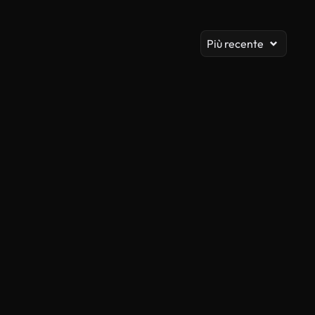
Vis
Più recente
Generato da IA