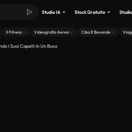
Studio IA
Stock Gratuito
Studi
Il Fitness
Videografia Aerea
Cibo E Bevande
Viag
o I Suoi Capelli In Un Buco