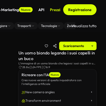
o Marketing
API
Prezzi
Registrazione
Nuovo
Visualizza tutto
giare
Trasporti
Tecnologia
Zoom Di Sfondo Virtuale
Scaricamento
Un uomo biondo legando i suoi capelli in
un buco
L'immagine di un uomo biondo che legava i suoi capelli in un
bastone.
28.8s
24 FPS
16:9
Ricreare con l’IA
Nuovo
Crea nuove versioni di questa inquadratura con
l’intelligenza artificiale
New camera angles
Transform environment