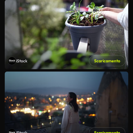
iStock
Scaricamento
iStock
Scaricamento