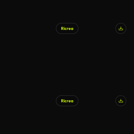
Ricrea
Ricrea