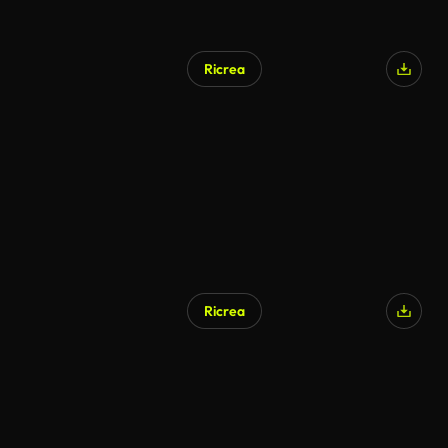
Ricrea
Ricrea