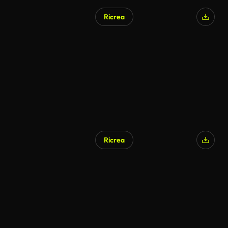
Ricrea
Ricrea