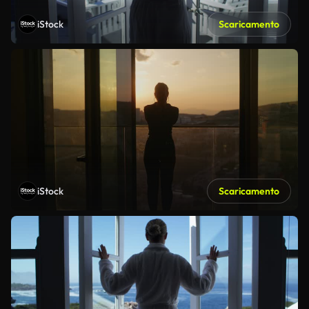
iStock
Scaricamento
iStock
Scaricamento