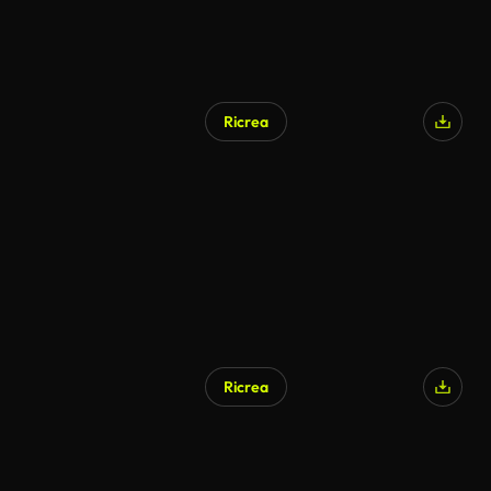
Ricrea
Ricrea