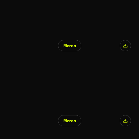
Ricrea
Ricrea