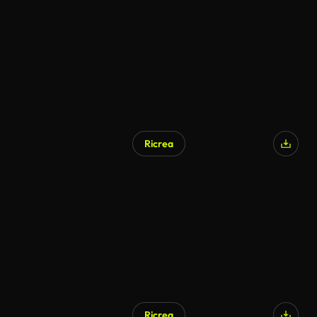
Ricrea
Ricrea