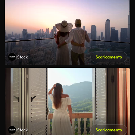
iStock
Scaricamento
iStock
Scaricamento