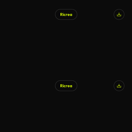
Ricrea
Ricrea