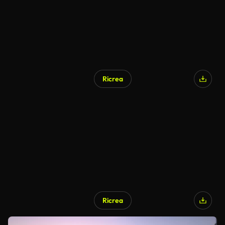
Ricrea
Ricrea