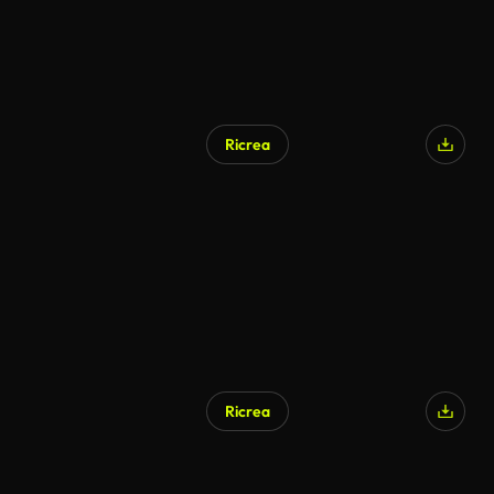
Ricrea
Ricrea