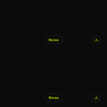
Ricrea
Ricrea