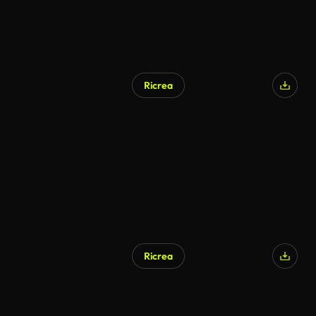
Ricrea
Ricrea