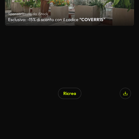
Sponsorizzato da iStock
Esclusivo: -15% di sconto con il codice
"COVERR15"
Ricrea