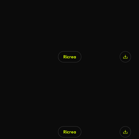
Ricrea
Ricrea