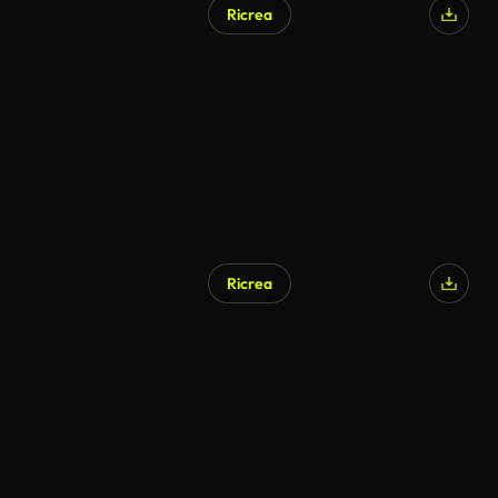
Ricrea
Ricrea