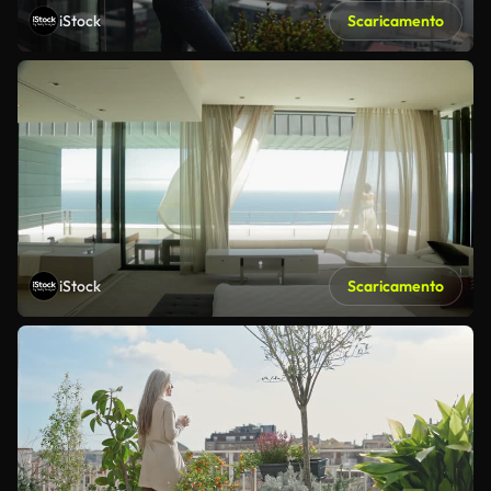
iStock
Scaricamento
iStock
Scaricamento