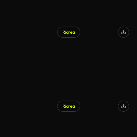
Ricrea
Ricrea