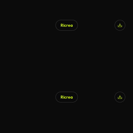
Ricrea
Ricrea