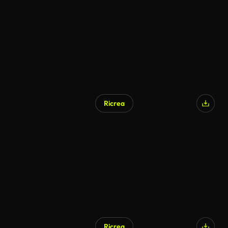
Ricrea
Ricrea