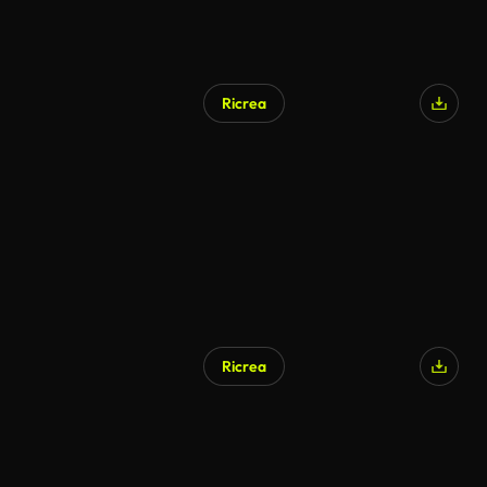
Ricrea
Ricrea
Generato da IA