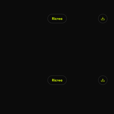
Ricrea
Ricrea