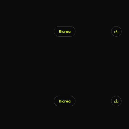
Ricrea
Ricrea