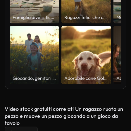
Famiglia diversificata con bambini afro-americani che si divertono a giocare giochi da tavolo insieme a un tavolo
Ragazzi felici che corrono tenendo il cane da aquilone dell'aeroplano Barboncino sul campo del prato estivo con il mais di girasole sulla strada rurale tramonto sole splendente. Fratelli di famiglia. I bambini giocano stile di vita. Amici animale domestico
Giocando, genitori e bambino in campo di fiori in campagna con cielo al tramonto, libertà o legame. Avventura in famiglia in fattoria con mamma, papà e ragazzo felici camminano nella natura insieme con sorriso, amore e divertimento.
Adorabile cane Golden Retriever che cammina su un campo al tramonto
Video stock gratuiti correlati Un ragazzo ruota un
pezzo e muove un pezzo giocando a un gioco da
tavolo