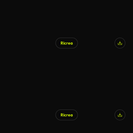
Ricrea
Ricrea