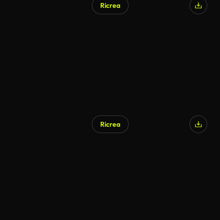
Ricrea
Ricrea