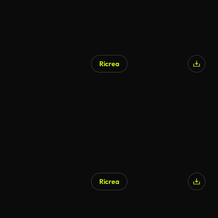
Ricrea
Generato da IA
Ricrea
Generato da IA