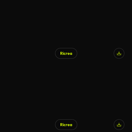
Ricrea
Ricrea