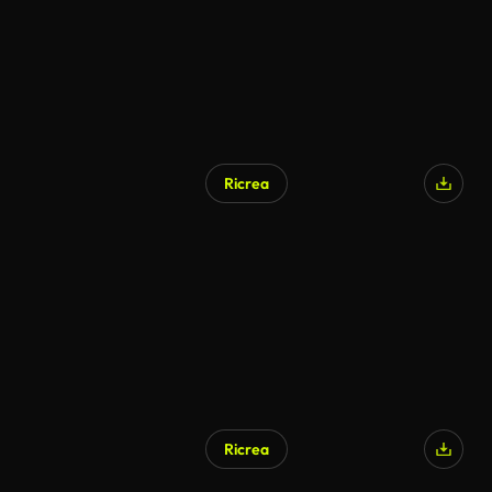
Ricrea
Ricrea