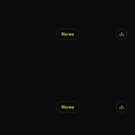
Ricrea
Ricrea