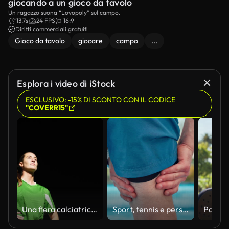
giocando a un gioco da tavolo
Un ragazzo suona “Lovopoly” sul campo.
13.7s
24 FPS
16:9
Diritti commerciali gratuiti
Gioco da tavolo
giocare
campo
...
Esplora i video di iStock
ESCLUSIVO: -15% DI SCONTO CON IL CODICE
"COVERR15"
Una fiera calciatrice donna si erge con sicurezza di notte
Sport, tennis e persone con dolore alle gambe per infortuni da allenamento, incidenti e distorsioni all'aperto. Padel, fitness e atleta con tensione, infiammazione e stiramento muscolare per esercizio, allenamento e pratica