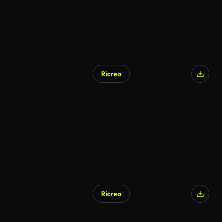
Ricrea
Ricrea