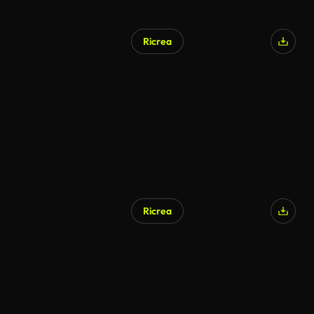
Ricrea
Generato da IA
Ricrea
Generato da IA