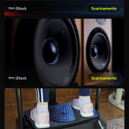
iStock
Scaricamento
iStock
Scaricamento