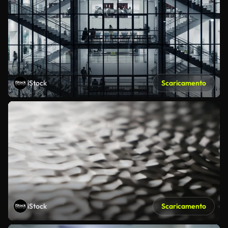
iStock
Scaricamento
iStock
Scaricamento