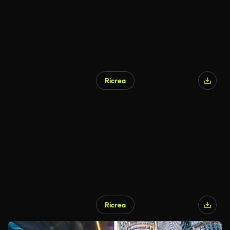
Ricrea
Ricrea