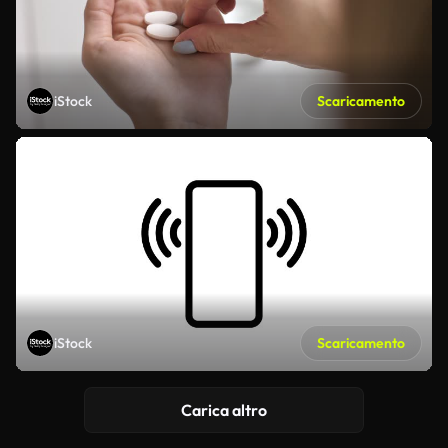
iStock
Scaricamento
iStock
Scaricamento
Carica altro