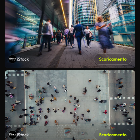
iStock
Scaricamento
iStock
Scaricamento