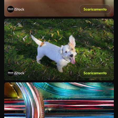
iStock
Scaricamento
iStock
Scaricamento