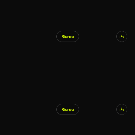
Ricrea
Ricrea