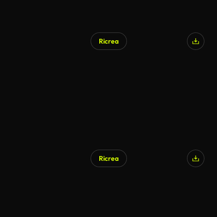
Ricrea
Ricrea