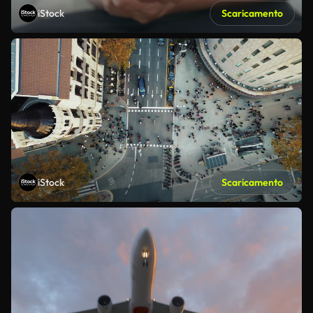
iStock
Scaricamento
iStock
Scaricamento