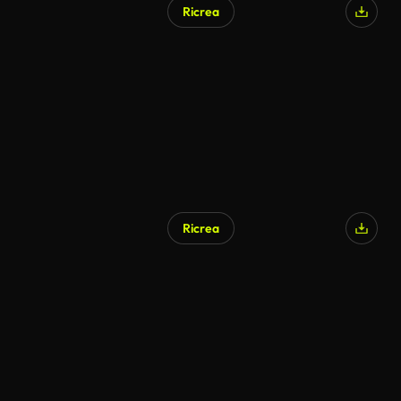
Ricrea
Ricrea