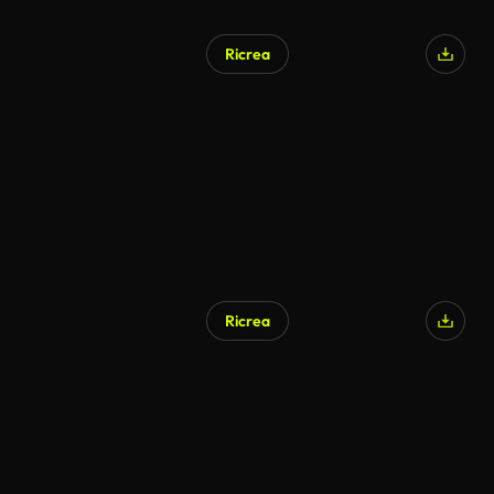
Ricrea
Ricrea