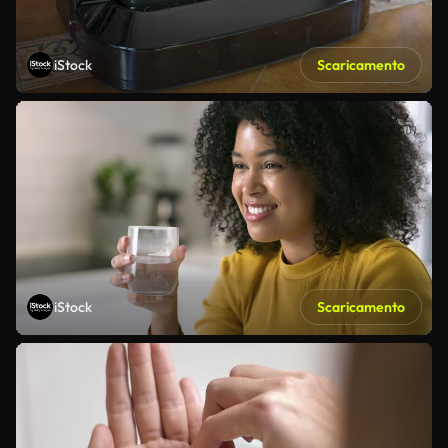
iStock
Scaricamento
iStock
Scaricamento