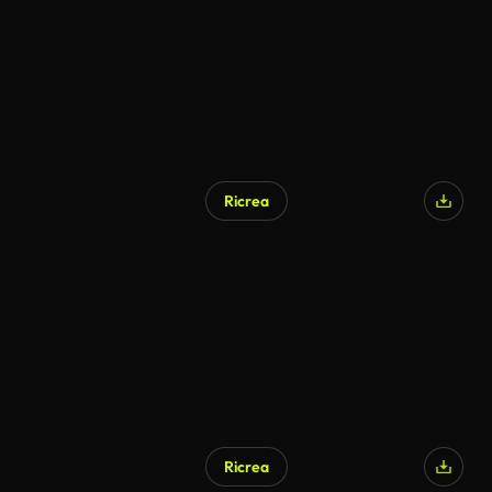
Ricrea
Ricrea