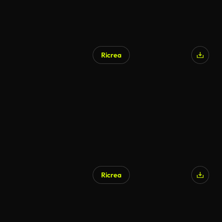
Ricrea
Ricrea