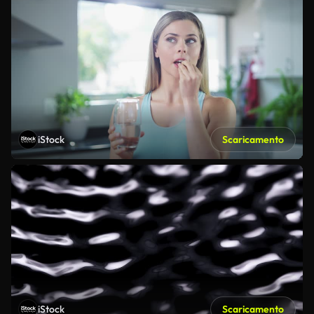
iStock
Scaricamento
iStock
Scaricamento