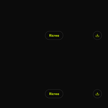
Ricrea
Ricrea