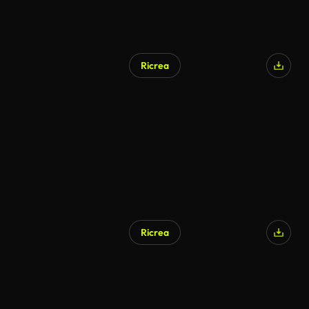
Ricrea
Ricrea