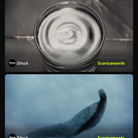
iStock
Scaricamento
iStock
Scaricamento