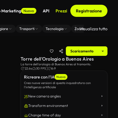
o Marketing
API
Prezzi
Registrazione
Nuovo
Visualizza tutto
giare
Trasporti
Tecnologia
Zoom Di Sfondo Virtuale
Scaricamento
Torre dell'Orologio a Buenos Aires
La torre dell'orologio di Buenos Aires al tramonto.
22.6s
30 FPS
16:9
Ricreare con l’IA
Nuovo
Crea nuove versioni di questa inquadratura con
l’intelligenza artificiale
New camera angles
Transform environment
Change time of day