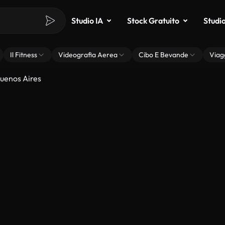
Studio IA
Stock Gratuito
Studi
Il Fitness
Videografia Aerea
Cibo E Bevande
Viag
Buenos Aires