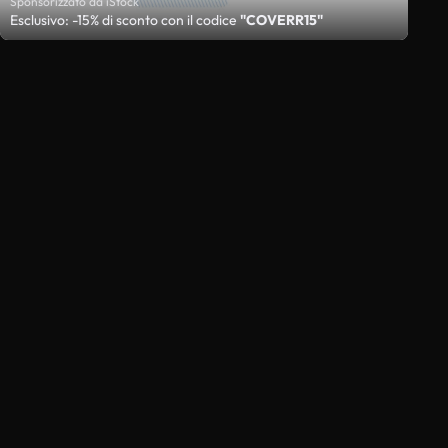
Sponsorizzato da iStock
Esclusivo: -15% di sconto con il codice
"COVERR15"