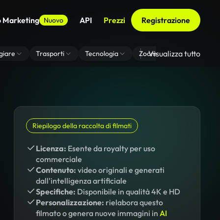
o Marketing
API
Prezzi
Registrazione
Nuovo
Visualizza tutto
giare
Trasporti
Tecnologia
Zoom Di Sfondo Virtuale
Riepilogo della raccolta di filmati
Licenza:
Esente da royalty per uso
commerciale
Contenuto:
video originali e generati
dall'intelligenza artificiale
Specifiche:
Disponibile in qualità 4K e HD
Personalizzazione:
rielabora questo
filmato o genera nuove immagini in
AI