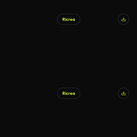
Ricrea
Ricrea