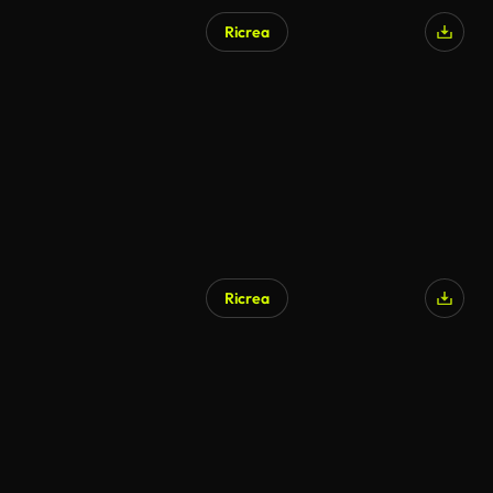
Ricrea
Ricrea