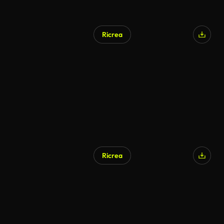
Ricrea
Ricrea