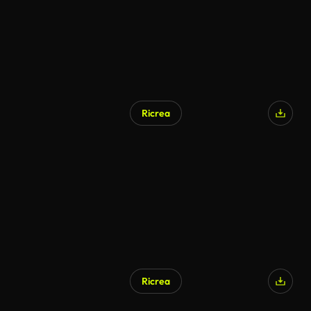
Ricrea
Ricrea