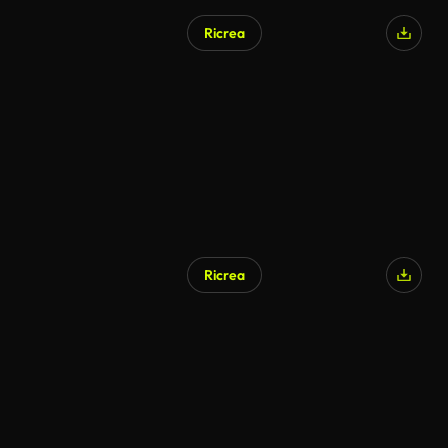
Ricrea
Ricrea