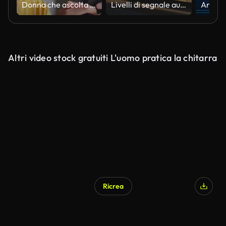
Donna che ascolta musica
Livelli di segnale audio che monitora la console audio sul classico amplificatore sonoro. Indicatore di segnale analogico ravvicinato con freccia
Altri video stock gratuiti L'uomo pratica la chitarra
Ricrea