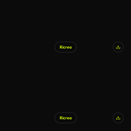
Ricrea
Ricrea