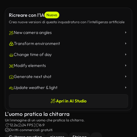
Ricreare con l’IA
Nuovo
Crea nuove versioni di questa inquadratura con l’intelligenza artificiale
New camera angles
Transform environment
Change time of day
Modify elements
Generate next shot
Update weather & light
Apri in AI Studio
L'uomo pratica la chitarra
Un’immagine di un uomo che pratica la chitarra.
12.2s
24 FPS
16:9
Diritti commerciali gratuiti