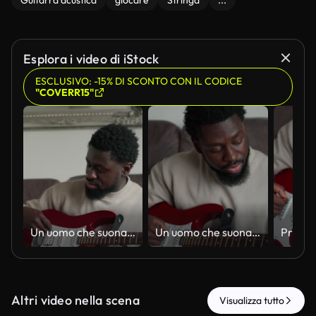
Guitarra acustica
giocare
Stringa
...
Esplora i video di iStock
ESCLUSIVO: -15% DI SCONTO CON IL CODICE
"COVERR15"
Un uomo che suona la chitarra in casa sua
Un uomo che suona la chitarra in casa sua
Altri video nella scena
Visualizza tutto