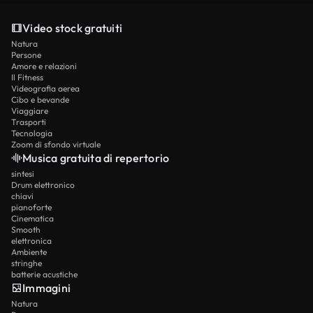
Video stock gratuiti
Natura
Persone
Amore e relazioni
Il Fitness
Videografia aerea
Cibo e bevande
Viaggiare
Trasporti
Tecnologia
Zoom di sfondo virtuale
Musica gratuita di repertorio
sintesi
Drum elettronico
chiavi
pianoforte
Cinematica
Smooth
elettronica
Ambiente
stringhe
batterie acustiche
Immagini
Natura