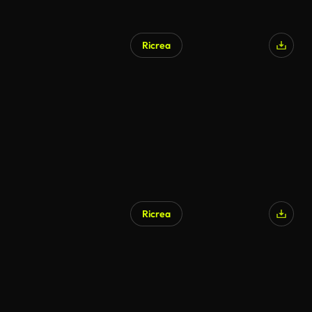
Ricrea
Ricrea