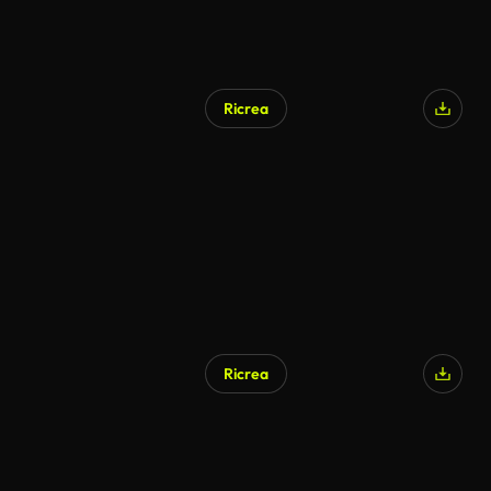
Ricrea
Ricrea