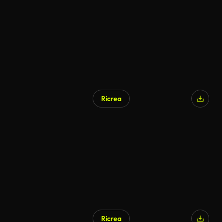
Ricrea
Ricrea