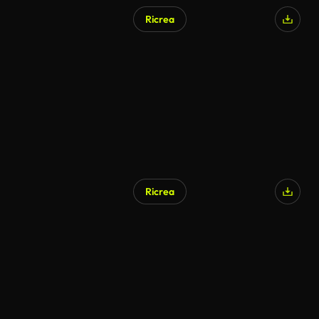
Ricrea
Ricrea