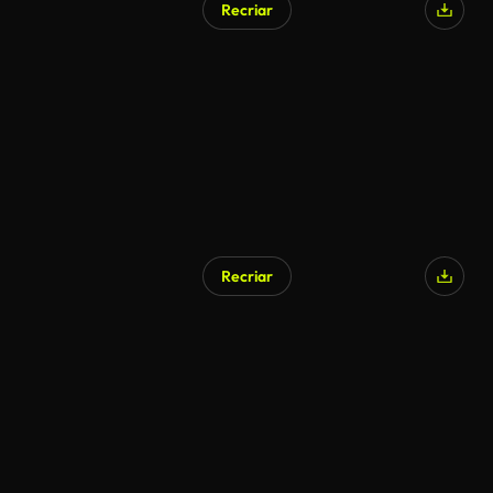
Recriar
Recriar