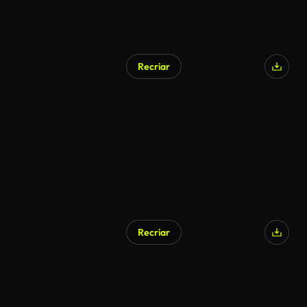
Recriar
Recriar