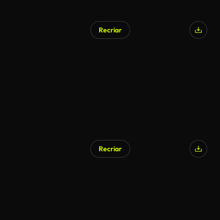
Recriar
Recriar