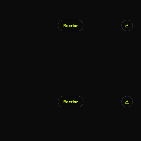
Recriar
Recriar