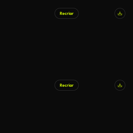
Recriar
Recriar