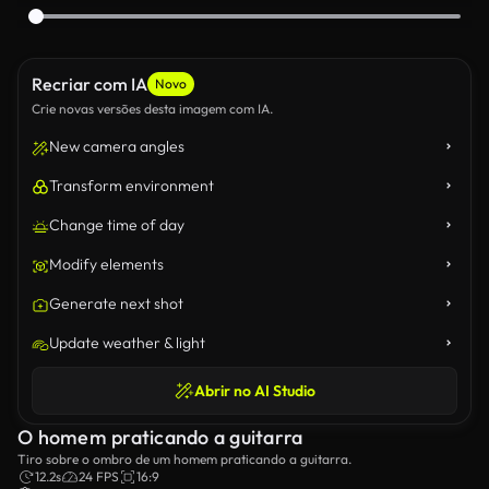
Recriar com IA
Novo
Crie novas versões desta imagem com IA.
New camera angles
Transform environment
Change time of day
Modify elements
Generate next shot
Update weather & light
Abrir no AI Studio
O homem praticando a guitarra
Tiro sobre o ombro de um homem praticando a guitarra.
12.2s
24 FPS
16:9