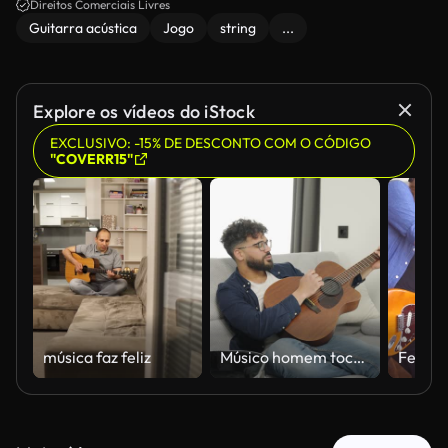
Direitos Comerciais Livres
Guitarra acústica
Jogo
string
...
Explore os vídeos do iStock
EXCLUSIVO: -15% DE DESCONTO COM O CÓDIGO
"COVERR15"
música faz feliz
Músico homem tocando violão em casa