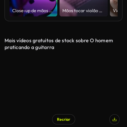
Close-up de mãos baixistas tocando música com baixo no show em boate com luzes neon. Conceito de música groove moderna
Mãos tocar violão dedos pressionando acordes no fretboard close-up macro foco de cremalheira. Músico executa país canção arrancar cadeias de caracteres no evento do clube de comédia com o fotógrafo a trabalhar no plano de fundo
Mais vídeos gratuitos de stock sobre O homem
praticando a guitarra
Recriar