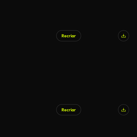
Recriar
Recriar