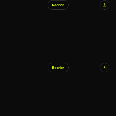
Recriar
Recriar