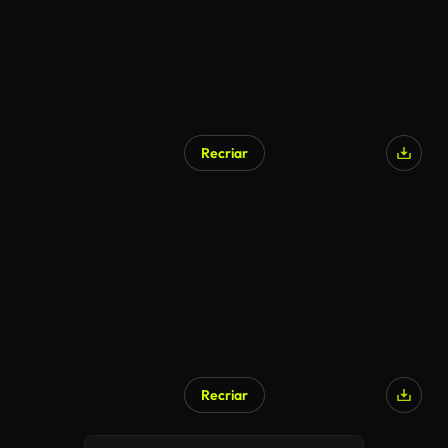
Recriar
Recriar