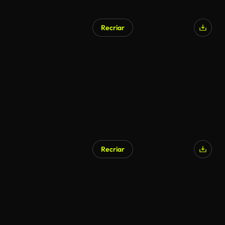
Recriar
Recriar