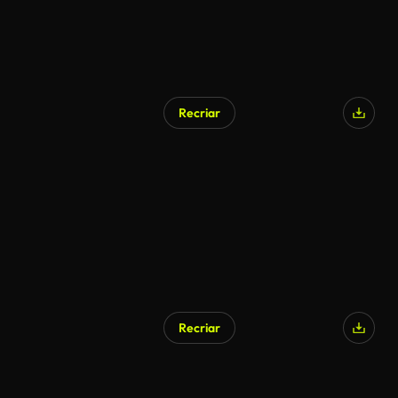
Recriar
Recriar