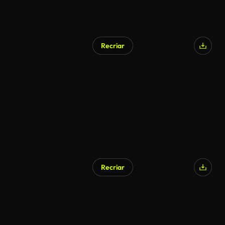
Recriar
Recriar