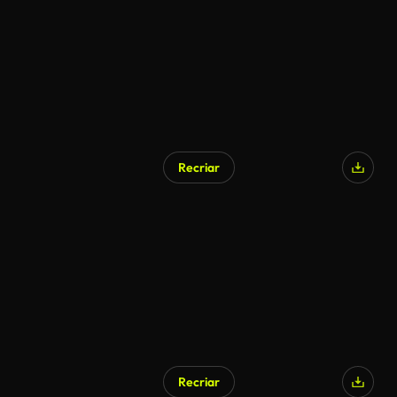
Recriar
Recriar