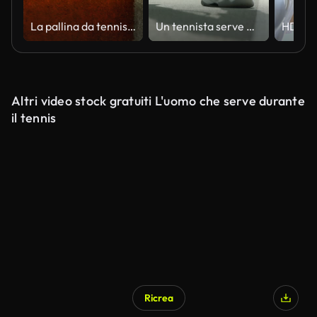
La pallina da tennis colpisce la linea sul campo in terra battuta in super slow motion, 1000 fps.
Un tennista serve mentre salta fuori dal tiro.
Altri video stock gratuiti L'uomo che serve durante
il tennis
Ricrea