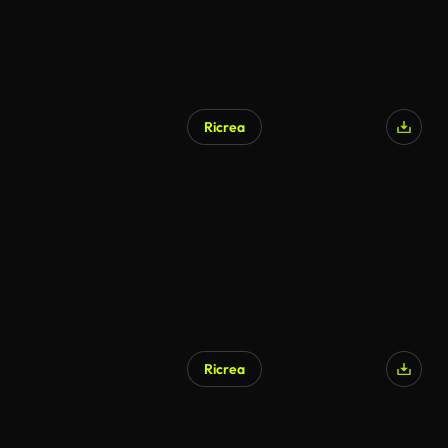
Ricrea
Ricrea