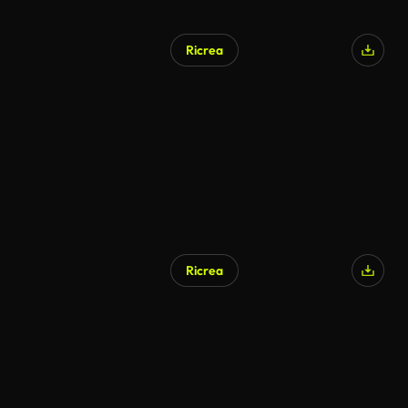
Ricrea
Ricrea