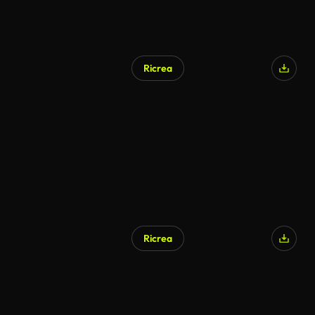
Ricrea
Ricrea