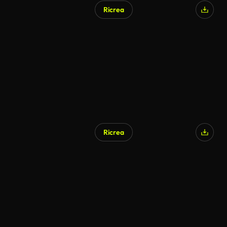
Ricrea
Ricrea