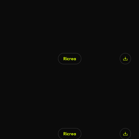
Ricrea
Ricrea