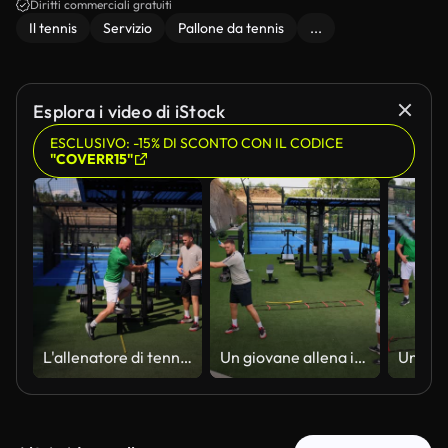
Diritti commerciali gratuiti
Il tennis
Servizio
Pallone da tennis
...
Esplora i video di iStock
ESCLUSIVO: -15% DI SCONTO CON IL CODICE
"COVERR15"
L'allenatore di tennis guida l'uomo sportivo durante una lezione privata in campo, dimostrando presa e tecnica corrette. La scena riflette la dedizione all'allenamento sportivo, allo sviluppo personale e all'attività all'aperto
Un giovane allena il suo swing con racchetta da tennis sotto la guida di un personal trainer su un campo erboso all'aperto