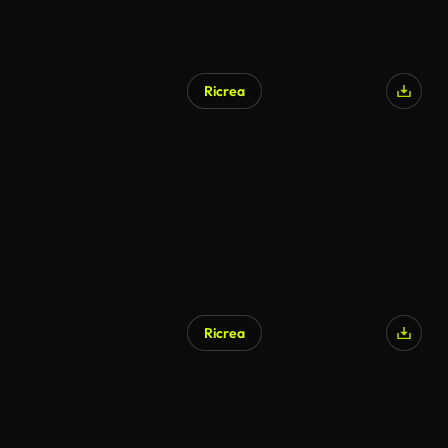
Ricrea
Ricrea