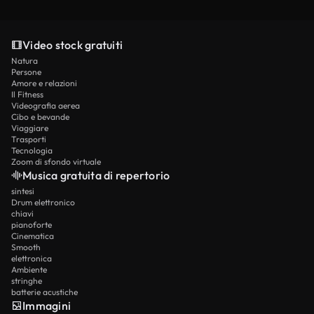
Video stock gratuiti
Natura
Persone
Amore e relazioni
Il Fitness
Videografia aerea
Cibo e bevande
Viaggiare
Trasporti
Tecnologia
Zoom di sfondo virtuale
Musica gratuita di repertorio
sintesi
Drum elettronico
chiavi
pianoforte
Cinematica
Smooth
elettronica
Ambiente
stringhe
batterie acustiche
Immagini