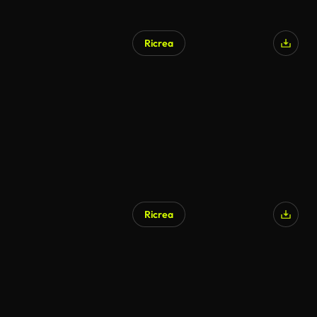
Ricrea
Ricrea