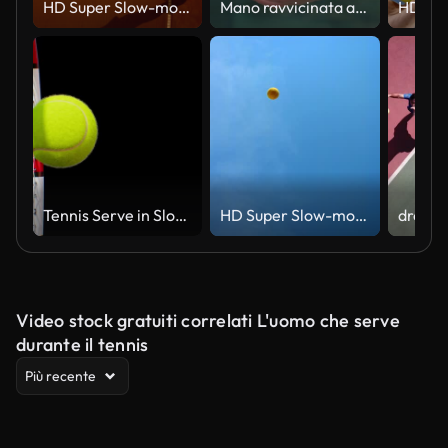
HD Super Slow-motion: Giocatore di Tennis sul campo di argilla vacanza
Mano ravvicinata al rallentatore che lancia la pallina da tennis al campo da tennis
Tennis Serve in Slow Motion Close-up Green Screen. Racchetta che colpisce la pallina da tennis Animazione 3D isolata su sfondi neri e blu. Concetto sportivo
HD Super Slow-motion: Giocatore di Tennis con la palla
Video stock gratuiti correlati L'uomo che serve
durante il tennis
Più recente