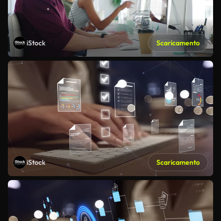
iStock
Scaricamento
iStock
Scaricamento