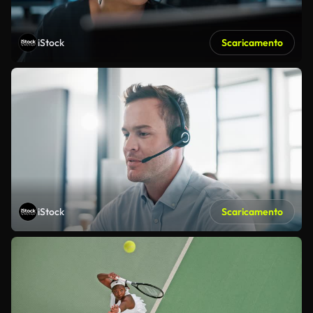
iStock
Scaricamento
iStock
Scaricamento