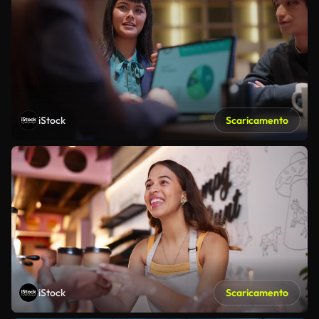
iStock
Scaricamento
iStock
Scaricamento