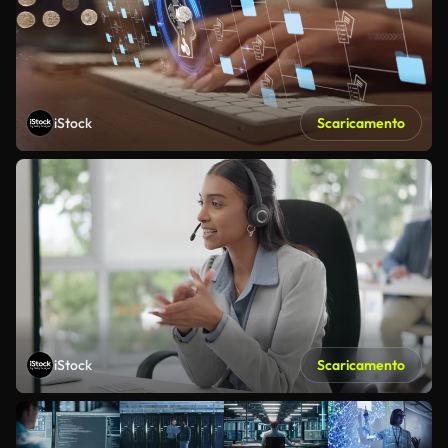
iStock
Scaricamento
iStock
Scaricamento