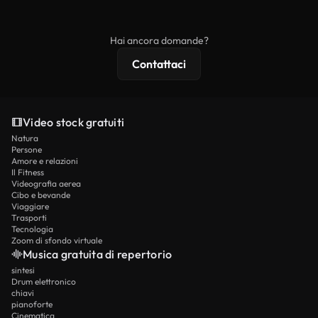
ridistribuito come contenuto stock non riprodotto.
mentre i contenuti premium includono filmati
esclusivi, risoluzione 4K e protezioni di licenza
Hai ancora domande?
estese.
Contattaci
Video stock gratuiti
Natura
Persone
Amore e relazioni
Il Fitness
Videografia aerea
Cibo e bevande
Viaggiare
Trasporti
Tecnologia
Zoom di sfondo virtuale
Musica gratuita di repertorio
sintesi
Drum elettronico
chiavi
pianoforte
Cinematica