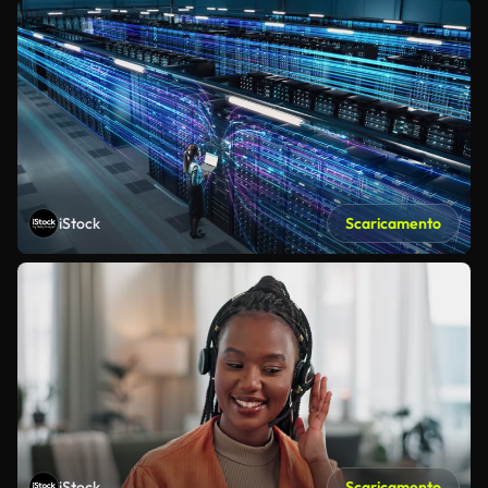
iStock
Scaricamento
iStock
Scaricamento