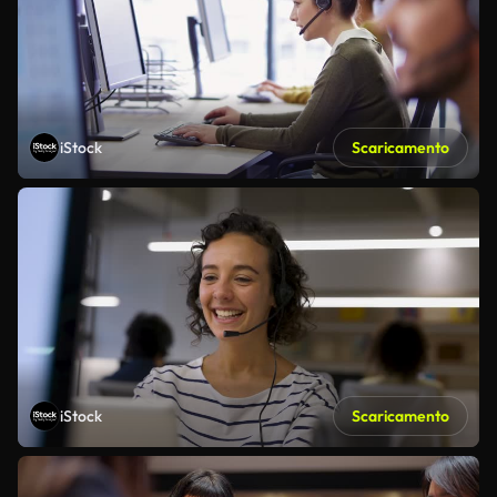
iStock
Scaricamento
iStock
Scaricamento