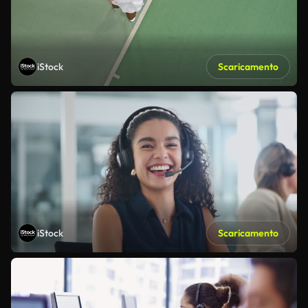
iStock
Scaricamento
iStock
Scaricamento