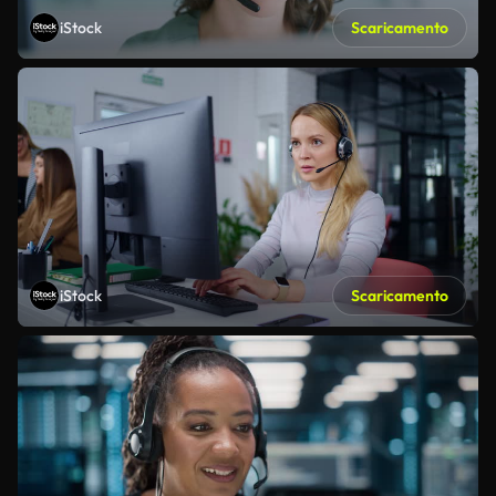
iStock
Scaricamento
iStock
Scaricamento