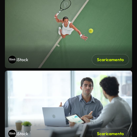
iStock
Scaricamento
iStock
Scaricamento