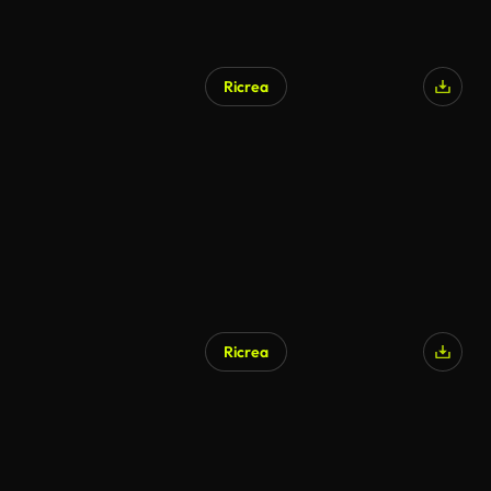
Ricrea
Generato da IA
Ricrea
Generato da IA