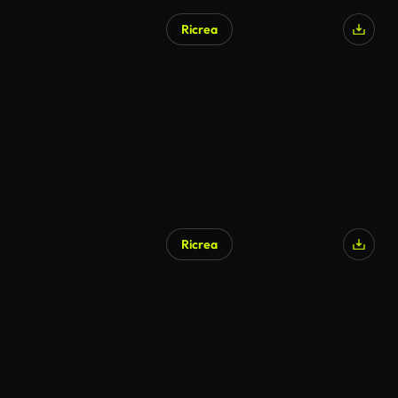
Ricrea
Generato da IA
Ricrea
Generato da IA