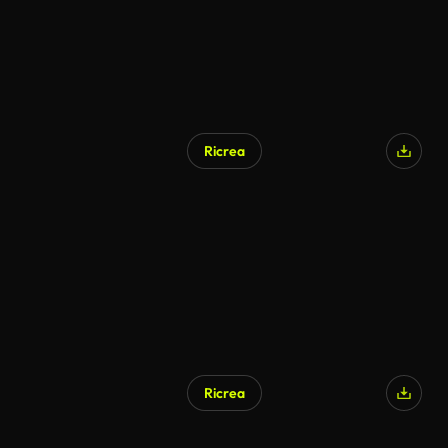
Ricrea
Ricrea
Generato da IA