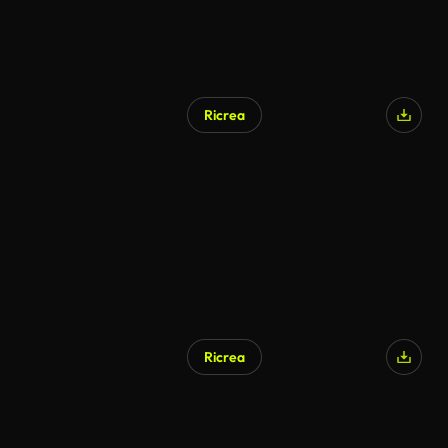
Ricrea
Generato da IA
Ricrea
Generato da IA