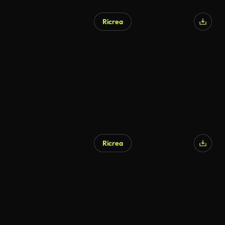
Ricrea
Generato da IA
Ricrea
Generato da IA