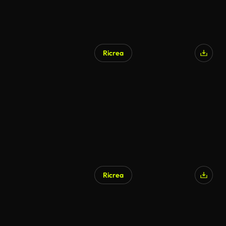
Ricrea
Generato da IA
Ricrea
Generato da IA