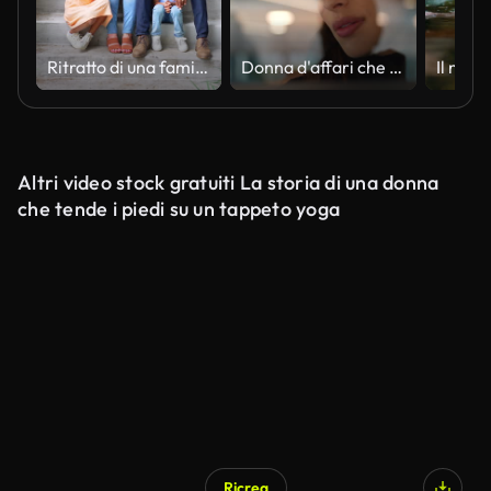
Ritratto di una famiglia con due bambini seduti davanti alla casa
Donna d'affari che scrive su vetro in ufficio
Il nuot
Altri video stock gratuiti La storia di una donna
che tende i piedi su un tappeto yoga
Ricrea