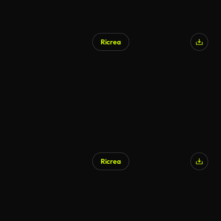
Ricrea
Ricrea