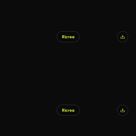
Ricrea
Ricrea