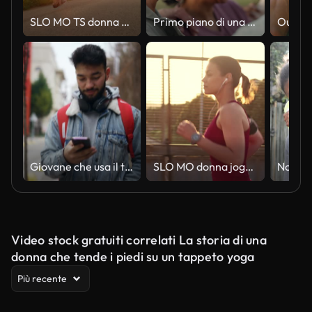
SLO MO TS donna corre verso il sole
Primo piano di una donna anziana che parla con i suoi amici dopo la sessione di allenamento all'aperto al mattino
Giovane che usa il telefono cellulare mentre cammina in strada.
SLO MO donna jogging attraverso un cavalcavia dell'autostrada al tramonto
Video stock gratuiti correlati La storia di una
donna che tende i piedi su un tappeto yoga
Più recente