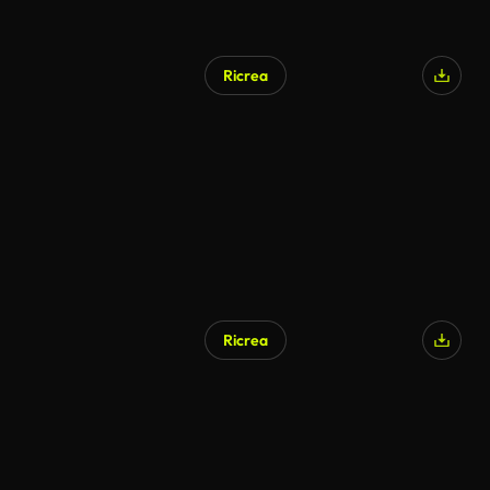
Ricrea
Generato da IA
Ricrea
Generato da IA