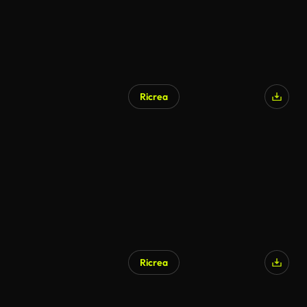
Ricrea
Generato da IA
Ricrea