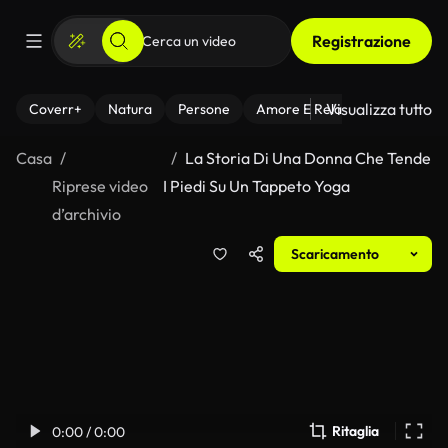
Registrazione
Visualizza tutto
Coverr+
Natura
Persone
Amore E Relazioni
Il Fitnes
Casa
La Storia Di Una Donna Che Tende
Riprese video
I Piedi Su Un Tappeto Yoga
d’archivio
Scaricamento
Ritaglia
0:00 / 0:00