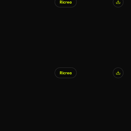
Ricrea
Generato da IA
Ricrea
Generato da IA