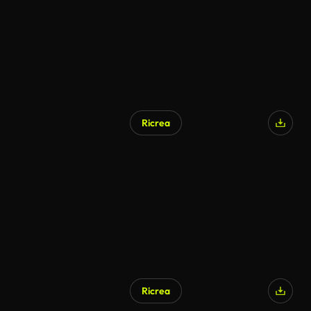
Ricrea
Generato da IA
Ricrea