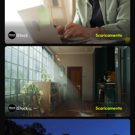
iStock
Scaricamento
iStock
Scaricamento