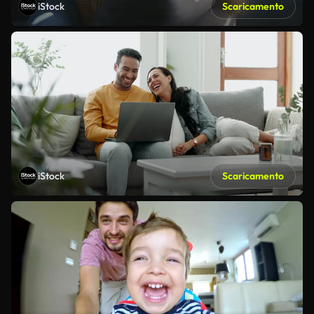
iStock
Scaricamento
iStock
Scaricamento