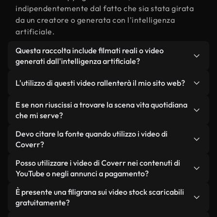
indipendentemente dal fatto che sia stata girata
da un creatore o generata con l'intelligenza
artificiale.
Questa raccolta include filmati reali o video
generati dall'intelligenza artificiale?
Entrambe. Si tratta di una libreria ibrida composta
L'utilizzo di questi video rallenterà il mio sito web?
da filmati reali, girati da persone, relativi a vita
quotidiana, e da video generati dall'intelligenza
Non se scegli le nostre versioni ottimizzate.
E se non riuscissi a trovare la scena vita quotidiana
artificiale. Ogni video è chiaramente etichettato,
Offriamo formati leggeri e pronti per il web,
che mi serve?
così saprai sempre cosa stai utilizzando.
progettati per l'utilizzo in background, che
Puoi crearne uno all'istante utilizzando Coverr AI
Devo citare la fonte quando utilizzo i video di
mantengono alta la qualità, riducono al minimo i
Studio. Ti basta descrivere la scena, ad esempio
Coverr?
tempi di caricamento e migliorano parametri
"vita quotidiana al tramonto", e lo Studio genererà
come LCP.
Non è richiesto alcun riconoscimento dell'autore.
Posso utilizzare i video di Coverr nei contenuti di
in pochi secondi un video personalizzato in
Tutti i video presenti nella nostra libreria sono
YouTube o negli annunci a pagamento?
conformità con i nostri standard di licenza.
esenti da diritti d'autore e possono essere utilizzati
Sì. Tutti i filmati di Coverr possono essere utilizzati
È presente una filigrana sui video stock scaricabili
senza citare il creatore, sebbene sia sempre
in video monetizzati su YouTube, promozioni sui
gratuitamente?
gradito.
social media e annunci pubblicitari per i clienti, a