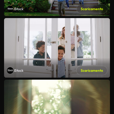
iStock
Scaricamento
iStock
Scaricamento