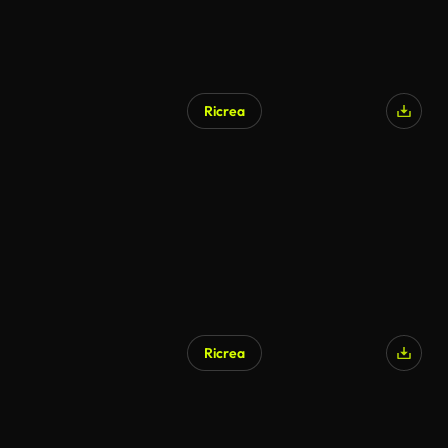
Ricrea
Ricrea