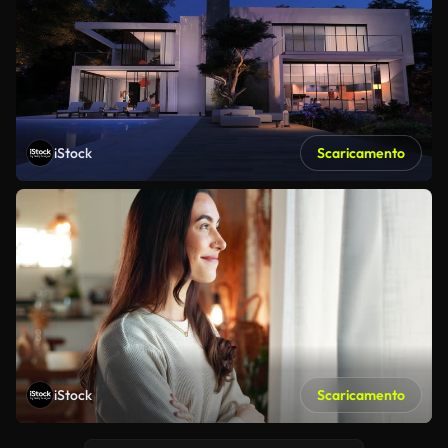
iStock
Scaricamento
iStock
Scaricamento