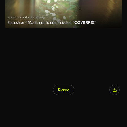
Sponsorizzato da iStock
Esclusivo: -15% di sconto con il codice
"COVERR15"
Ricrea