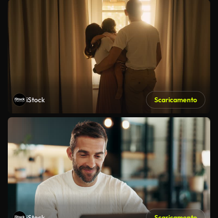
iStock
Scaricamento
iStock
Scaricamento