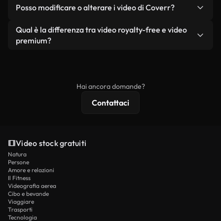
No. Nessuno dei nostri video gratuiti, siano essi
condizione che non si rivendano o ridistribuiscano
Posso modificare o alterare i video di Coverr?
reali o generati dall'intelligenza artificiale, include
i filmati stessi come prodotto a sé stante.
filigrane. Avrai a disposizione filmati puliti e pronti
Sì. Siete liberi di tagliare, ritagliare o remixare i
Qual è la differenza tra video royalty-free e video
all'uso.
nostri video. Assicuratevi solo che il prodotto
premium?
finale rispetti la nostra licenza e non venga
I video royalty-free includono i diritti commerciali,
ridistribuito come contenuto stock non riprodotto.
mentre i contenuti premium includono filmati
esclusivi, risoluzione 4K e protezioni di licenza
Hai ancora domande?
estese.
Contattaci
Video stock gratuiti
Natura
Persone
Amore e relazioni
Il Fitness
Videografia aerea
Cibo e bevande
Viaggiare
Trasporti
Tecnologia