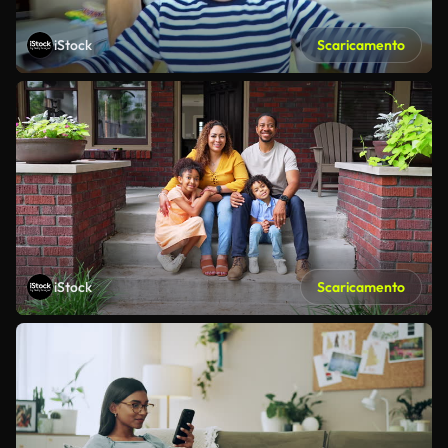
iStock
Scaricamento
iStock
Scaricamento