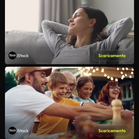
iStock
Scaricamento
iStock
Scaricamento