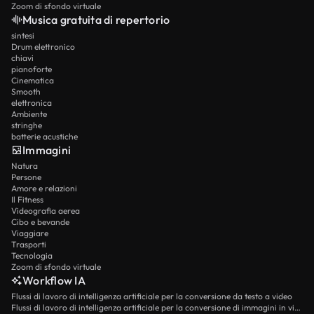
Zoom di sfondo virtuale
Musica gratuita di repertorio
sintesi
Drum elettronico
chiavi
pianoforte
Cinematica
Smooth
elettronica
Ambiente
stringhe
batterie acustiche
Immagini
Natura
Persone
Amore e relazioni
Il Fitness
Videografia aerea
Cibo e bevande
Viaggiare
Trasporti
Tecnologia
Zoom di sfondo virtuale
Workflow IA
Flussi di lavoro di intelligenza artificiale per la conversione da testo a video
Flussi di lavoro di intelligenza artificiale per la conversione di immagini in video