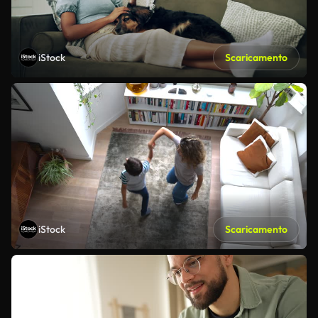
iStock
Scaricamento
iStock
Scaricamento