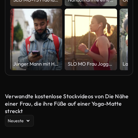
Junger Mann mit Handy, während er auf der Straße geht.
SLO MO Frau Joggen auf einer Autobahnbrücke bei Sonnenuntergang
Verwandte kostenlose Stockvideos von Die Nähe
einer Frau, die ihre Füße auf einer Yoga-Matte
streckt
Neueste