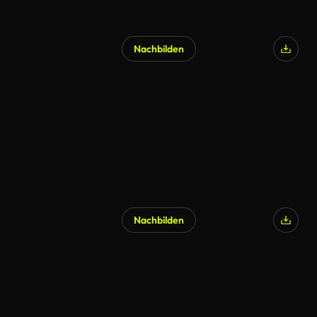
Nachbilden
Nachbilden