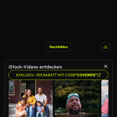
Nachbilden
KI-generiert
iStock-Videos entdecken
EXKLUSIV: -15% RABATT MIT CODE
"COVERR15"