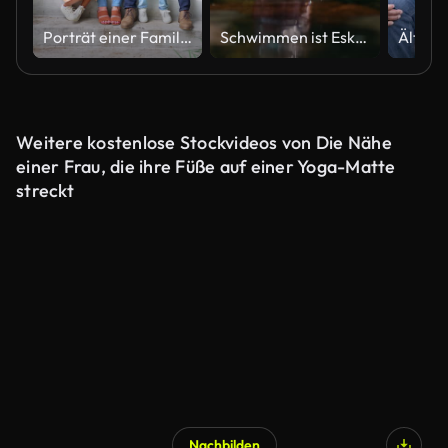
Porträt einer Familie mit zwei Kindern, die vor dem Haus sitzt
Schwimmen ist Eskapismus
Weitere kostenlose Stockvideos von Die Nähe
einer Frau, die ihre Füße auf einer Yoga-Matte
streckt
Nachbilden