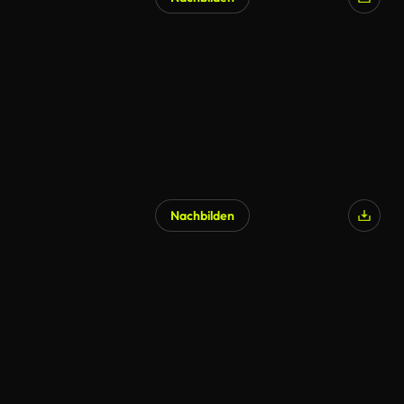
KI-generiert
Nachbilden
KI-generiert