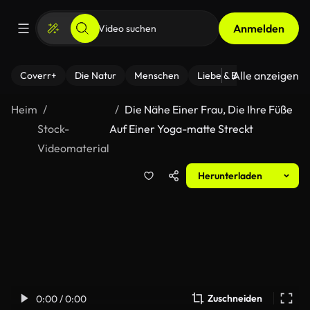
Anmelden
Alle anzeigen
Coverr+
Die Natur
Menschen
Liebe & Beziehungen
F
Heim
Die Nähe Einer Frau, Die Ihre Füße
Stock-
Auf Einer Yoga-matte Streckt
Videomaterial
Herunterladen
Zuschneiden
0:00 / 0:00