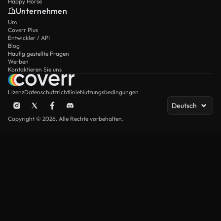
Happy Horse
Unternehmen
Um
Coverr Plus
Entwickler / API
Blog
Häufig gestellte Fragen
Werben
Kontaktieren Sie uns
Lizenz
Datenschutzrichtlinie
Nutzungsbedingungen
Deutsch
Copyright © 2026. Alle Rechte vorbehalten.