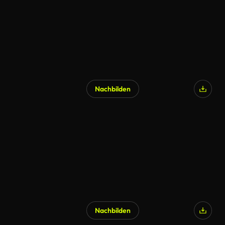
Nachbilden
KI-generiert
Nachbilden