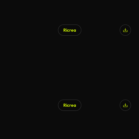
Ricrea
Ricrea