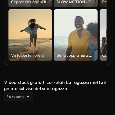
Coppia anziana si tiene per mano e si abbraccia sulla spiaggia in vacanza.
SLOW MOTION - Famiglia asiatica che corre in spiaggia al tramonto con felice emozione. Concetto di famiglia, vacanza e viaggi. Retrovisore.
Vista posteriore di giovane donna che cammina lungo la riva con le braccia tese sulla spiaggia sotto il cielo blu in una giornata di sole
Bella coppia nera matura di amanti incontri al mare
Video stock gratuiti correlati La ragazza mette il
gelato sul viso del suo ragazzo
Più recente