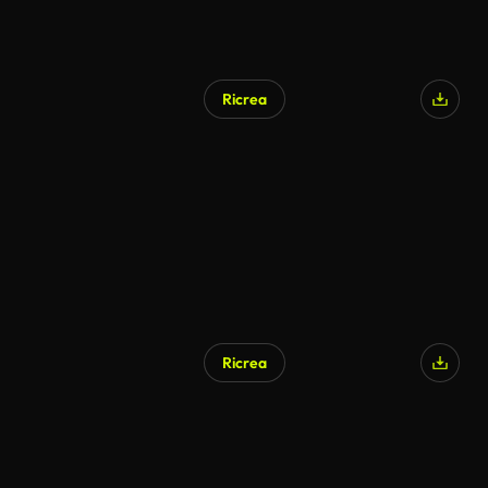
Ricrea
Generato da IA
Ricrea
Generato da IA