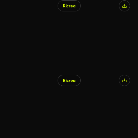
Ricrea
Generato da IA
Ricrea