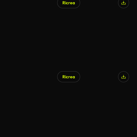
Ricrea
Ricrea