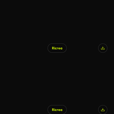
Ricrea
Generato da IA
Ricrea