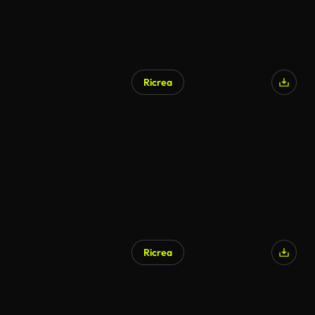
Ricrea
Ricrea