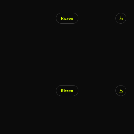
Ricrea
Ricrea