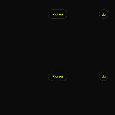
Ricrea
Ricrea