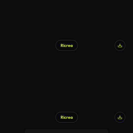
Ricrea
Ricrea