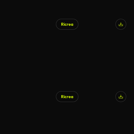
Ricrea
Ricrea