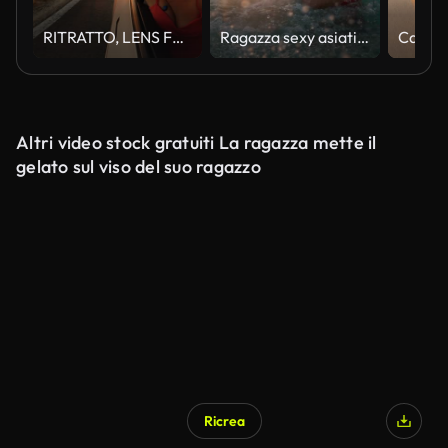
RITRATTO, LENS FLARE: Una simpatica signora sorride attraverso il finestrino di un'auto che guida via mare
Ragazza sexy asiatica in bikini con capelli bagnati e labbra Divertirsi Spruzzando al tramonto in mare
Altri video stock gratuiti La ragazza mette il
gelato sul viso del suo ragazzo
Ricrea