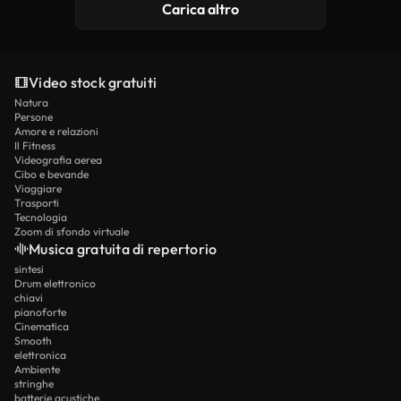
Carica altro
Video stock gratuiti
Natura
Persone
Amore e relazioni
Il Fitness
Videografia aerea
Cibo e bevande
Viaggiare
Trasporti
Tecnologia
Zoom di sfondo virtuale
Musica gratuita di repertorio
sintesi
Drum elettronico
chiavi
pianoforte
Cinematica
Smooth
elettronica
Ambiente
stringhe
batterie acustiche