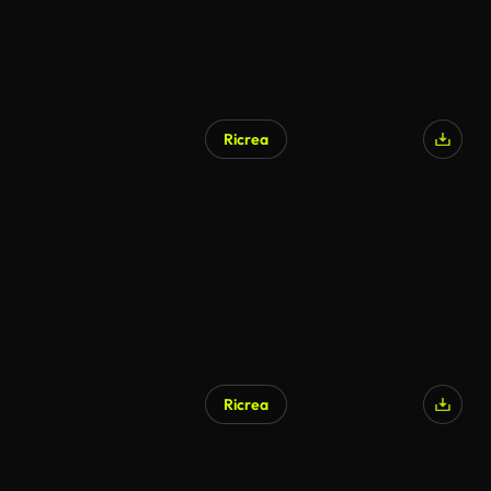
Ricrea
Generato da IA
Ricrea
Generato da IA