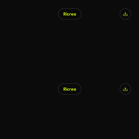
Ricrea
Ricrea