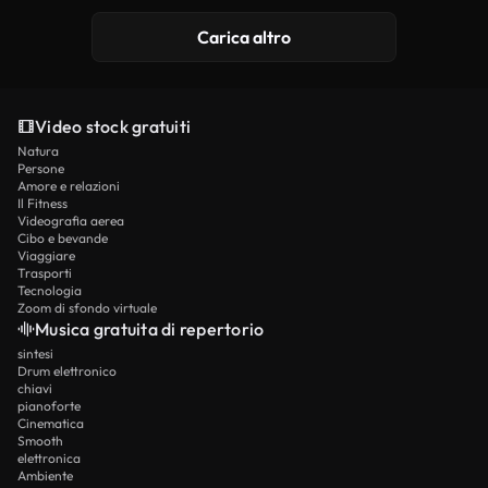
Generato da IA
Carica altro
Video stock gratuiti
Natura
Persone
Amore e relazioni
Il Fitness
Videografia aerea
Cibo e bevande
Viaggiare
Trasporti
Tecnologia
Zoom di sfondo virtuale
Musica gratuita di repertorio
sintesi
Drum elettronico
chiavi
pianoforte
Cinematica
Smooth
elettronica
Ambiente