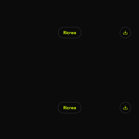
Ricrea
Ricrea