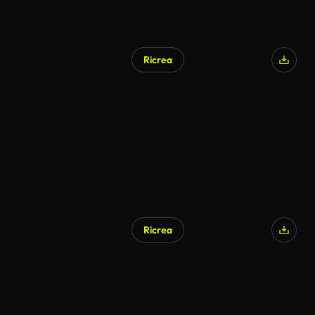
Ricrea
Ricrea