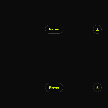
Ricrea
Ricrea