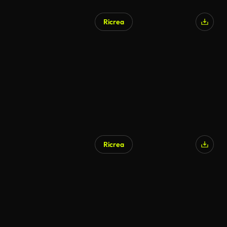
Ricrea
Generato da IA
Ricrea
Generato da IA