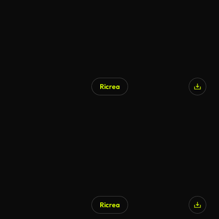
Ricrea
Generato da IA
Ricrea