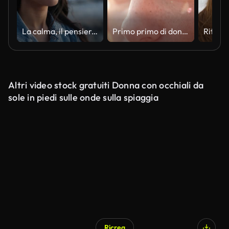
La calma, il pensiero e la donna sorridono su una spiaggia con pace, aria fresca e momento di riflessione nella natura. Il tramonto, l'oceano e la persona si rilassano in mare con consapevolezza, vacanza o gratitudine per la vita o il viaggio
Primo primo di donna rossa con occhi verdi e lentiggini
Altri video stock gratuiti Donna con occhiali da
sole in piedi sulle onde sulla spiaggia
Ricrea