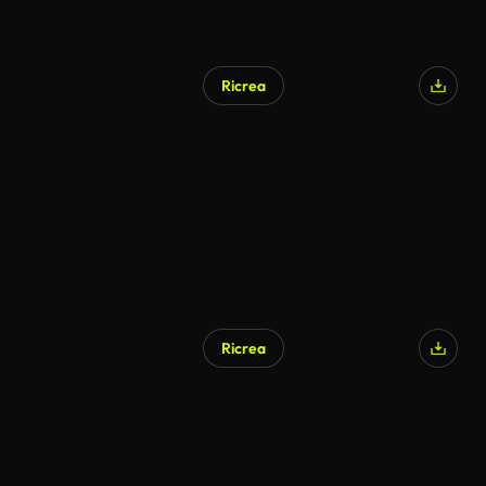
Ricrea
Generato da IA
Ricrea
Generato da IA