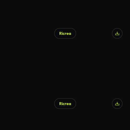
Ricrea
Generato da IA
Ricrea
Generato da IA