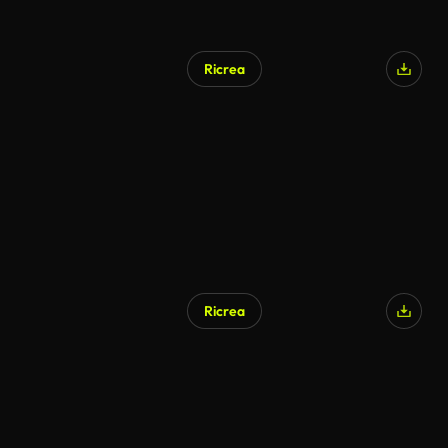
Ricrea
Generato da IA
Ricrea
Generato da IA