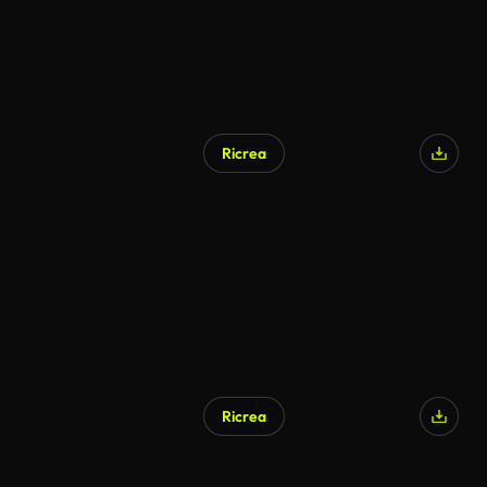
Ricrea
Generato da IA
Ricrea
Generato da IA