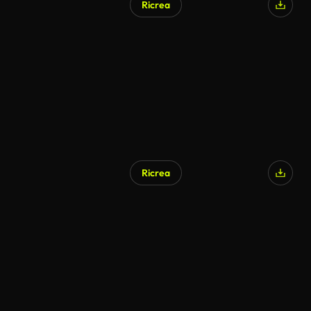
Ricrea
Generato da IA
Ricrea
Generato da IA