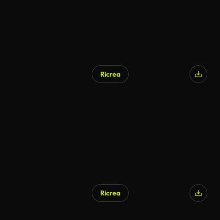
Ricrea
Generato da IA
Ricrea