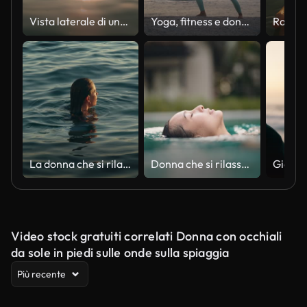
Vista laterale di una giovane donna rilassata in costume da bagno che galleggia sul mare con la luce del sole che brilla sulla superficie dell'acqua durante il tramonto
Yoga, fitness e donna in spiaggia con guerriero, mani che pregano o stretching per il benessere della salute mentale. Libertà, zen e persona nella natura con fede, equilibrio o olistico, cura di sé o guarigione
La donna che si rilassa nel mare si immerge improvvisamente con la fantastica luce del tramonto
Donna che si rilassa in piscina
Video stock gratuiti correlati Donna con occhiali
da sole in piedi sulle onde sulla spiaggia
Più recente