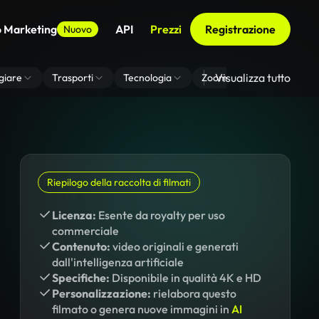
o Marketing
API
Prezzi
Registrazione
Nuovo
Visualizza tutto
giare
Trasporti
Tecnologia
Zoom Di Sfondo Virtuale
Riepilogo della raccolta di filmati
Licenza:
Esente da royalty per uso
commerciale
Contenuto:
video originali e generati
dall'intelligenza artificiale
Specifiche:
Disponibile in qualità 4K e HD
Personalizzazione:
rielabora questo
filmato o genera nuove immagini in
AI