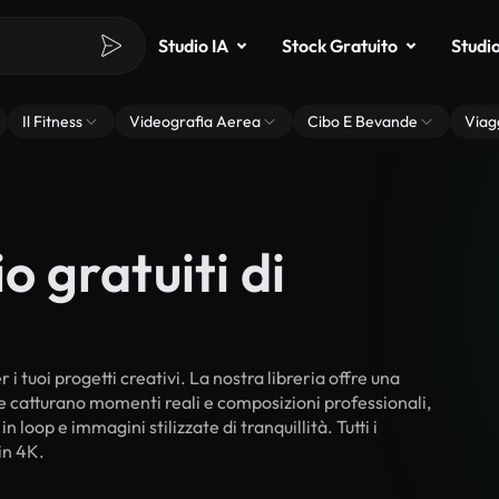
Studio IA
Stock Gratuito
Studi
Il Fitness
Videografia Aerea
Cibo E Bevande
Viag
o gratuiti di
 i tuoi progetti creativi. La nostra libreria offre una
he catturano momenti reali e composizioni professionali,
 loop e immagini stilizzate di tranquillità. Tutti i
in 4K.