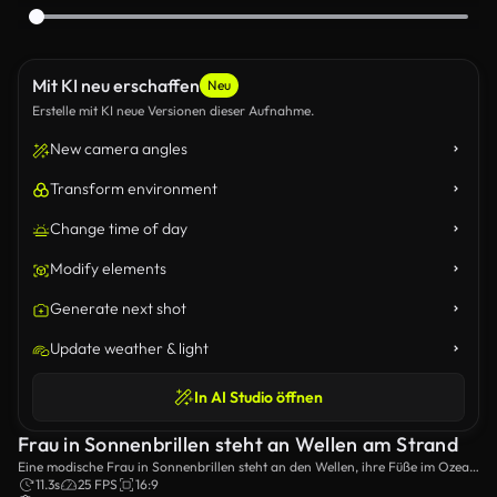
Mit KI neu erschaffen
Neu
Erstelle mit KI neue Versionen dieser Aufnahme.
New camera angles
Transform environment
Change time of day
Modify elements
Generate next shot
Update weather & light
In AI Studio öffnen
Frau in Sonnenbrillen steht an Wellen am Strand
Eine modische Frau in Sonnenbrillen steht an den Wellen, ihre Füße im Ozean
eingetaucht.Die ruhige Strandumgebung und sanfte Wellen schaffen eine
11.3s
25 FPS
16:9