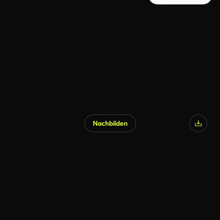
Nachbilden