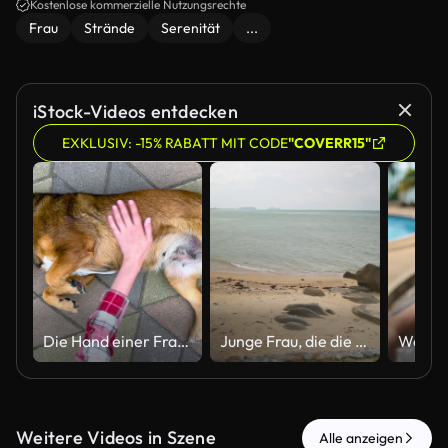
beruhigende und stilvolle Atmosphäre.
Kostenlose kommerzielle Nutzungsrechte
Frau
Strände
Serenität
...
iStock-Videos entdecken
EXKLUSIV: -15% RABATT MIT CODE
"COVERR15"
Die Hand einer Frau streichelt einen obdachlosen Hund auf der Straße
Junge Frau, die die Hand seines Freundes hält, steht auf dem Balkon und schaut auf den tropischen Strand
Weitere Videos in Szene
Alle anzeigen