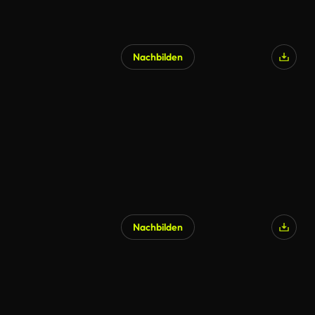
Nachbilden
Nachbilden