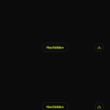
Nachbilden
KI-generiert
Nachbilden