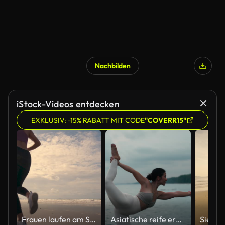
Nachbilden
KI-generiert
iStock-Videos entdecken
EXKLUSIV: -15% RABATT MIT CODE
"COVERR15"
Frauen laufen am Strand Silhouette Frau läuft am Strand
Asiatische reife erwachsene Frau macht Yoga-Posen bei Sonnenaufgang oder Sonnenuntergang am weißen Sandstrand.gesunder Lebensstil, robuster Körperbau, Outdoor-Aktivitäten und Urlaub.