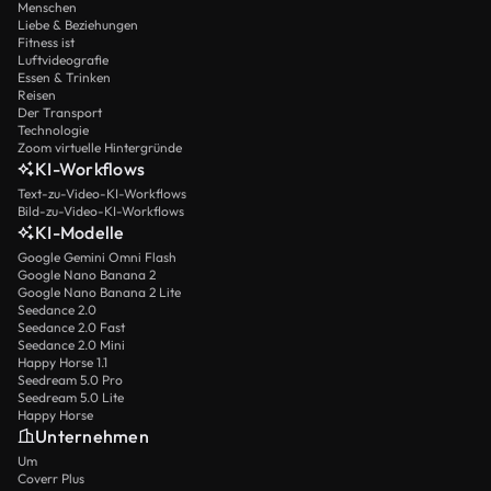
Menschen
Liebe & Beziehungen
Fitness ist
Luftvideografie
Essen & Trinken
Reisen
Der Transport
Technologie
Zoom virtuelle Hintergründe
KI-Workflows
Text-zu-Video-KI-Workflows
Bild-zu-Video-KI-Workflows
KI-Modelle
Google Gemini Omni Flash
Google Nano Banana 2
Google Nano Banana 2 Lite
Seedance 2.0
Seedance 2.0 Fast
Seedance 2.0 Mini
Happy Horse 1.1
Seedream 5.0 Pro
Seedream 5.0 Lite
Happy Horse
Unternehmen
Um
Coverr Plus