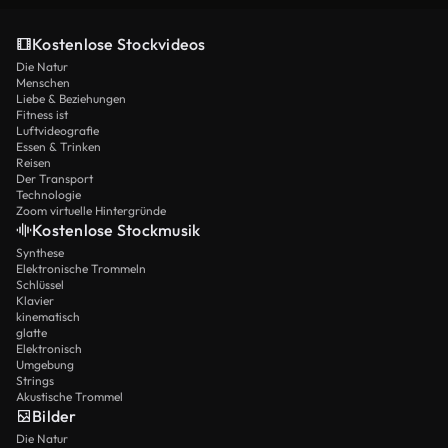
Kostenlose Stockvideos
Die Natur
Menschen
Liebe & Beziehungen
Fitness ist
Luftvideografie
Essen & Trinken
Reisen
Der Transport
Technologie
Zoom virtuelle Hintergründe
Kostenlose Stockmusik
Synthese
Elektronische Trommeln
Schlüssel
Klavier
kinematisch
glatte
Elektronisch
Umgebung
Strings
Akustische Trommel
Bilder
Die Natur