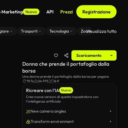
o Marketing
API
Prezzi
Registrazione
Nuovo
Visualizza tutto
giare
Trasporti
Tecnologia
Zoom Di Sfondo Virtuale
Scaricamento
Donna che prende il portafoglio dalla
borsa
Una donna prende il portafoglio dalla borsa per pagare.
19.7s
24 FPS
16:9
Ricreare con l’IA
Nuovo
Crea nuove versioni di questa inquadratura con
l’intelligenza artificiale
New camera angles
Transform environment