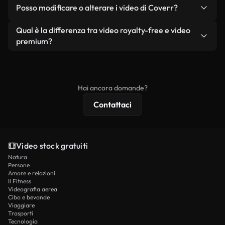
No. Nessuno dei nostri video gratuiti, siano essi
condizione che non si rivendano o ridistribuiscano
Posso modificare o alterare i video di Coverr?
reali o generati dall'intelligenza artificiale, include
i filmati stessi come prodotto a sé stante.
filigrane. Avrai a disposizione filmati puliti e pronti
Sì. Siete liberi di tagliare, ritagliare o remixare i
Qual è la differenza tra video royalty-free e video
all'uso.
nostri video. Assicuratevi solo che il prodotto
premium?
finale rispetti la nostra licenza e non venga
I video royalty-free includono i diritti commerciali,
ridistribuito come contenuto stock non riprodotto.
mentre i contenuti premium includono filmati
esclusivi, risoluzione 4K e protezioni di licenza
Hai ancora domande?
estese.
Contattaci
Video stock gratuiti
Natura
Persone
Amore e relazioni
Il Fitness
Videografia aerea
Cibo e bevande
Viaggiare
Trasporti
Tecnologia