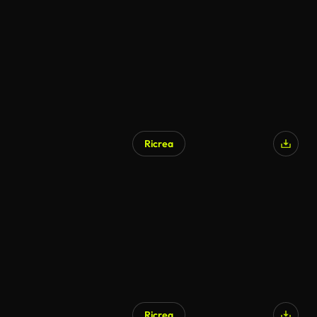
Ricrea
Ricrea