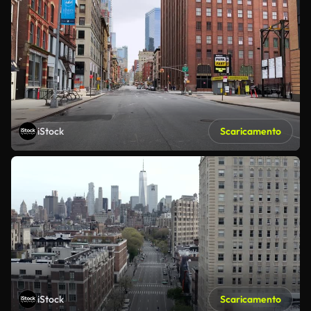
iStock
Scaricamento
iStock
Scaricamento