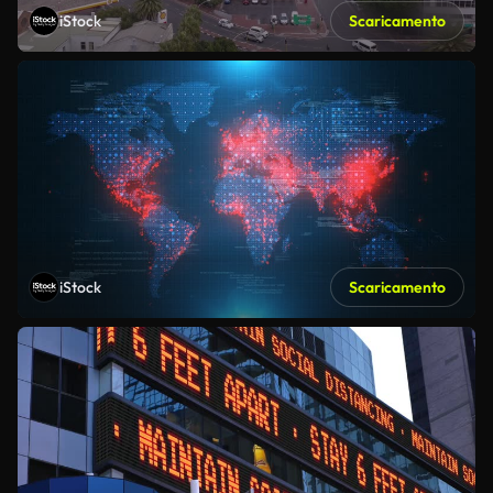
iStock
Scaricamento
iStock
Scaricamento