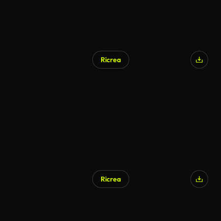
Ricrea
Ricrea