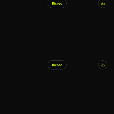
Ricrea
Ricrea