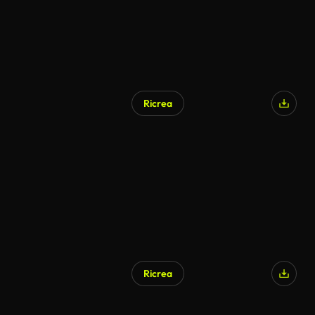
Ricrea
Ricrea