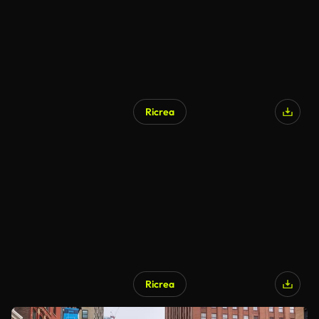
Ricrea
Ricrea