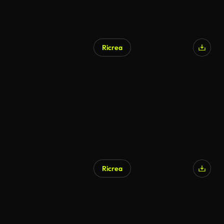
Ricrea
Ricrea