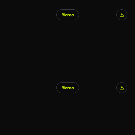
Ricrea
Ricrea