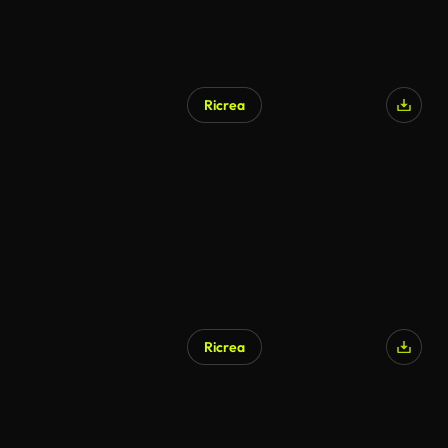
Ricrea
Ricrea