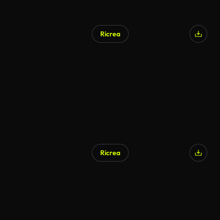
Ricrea
Ricrea