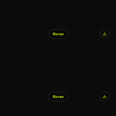
Ricrea
Ricrea