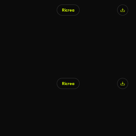
Ricrea
Ricrea