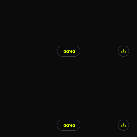
Ricrea
Ricrea