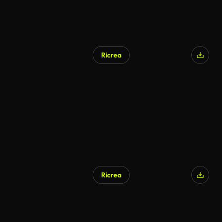
Ricrea
Ricrea