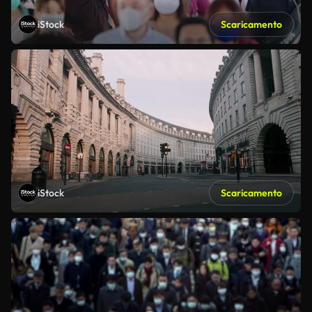
iStock
Scaricamento
iStock
Scaricamento