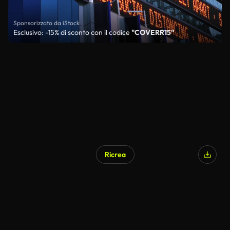
Sponsorizzato da iStock
Esclusivo: -15% di sconto con il codice
"COVERR15"
Ricrea