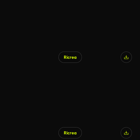
Ricrea
Ricrea