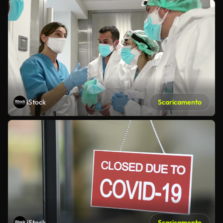
iStock
Scaricamento
iStock
Scaricamento