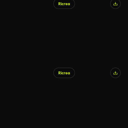
Ricrea
Generato da IA
Ricrea
Generato da IA