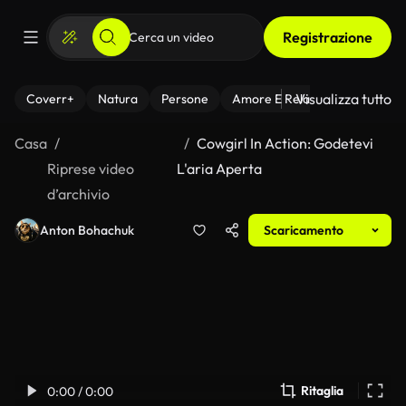
Registrazione
Visualizza tutto
Coverr+
Natura
Persone
Amore E Relazioni
Il Fitnes
Casa
Cowgirl In Action: Godetevi
Riprese video
L'aria Aperta
d’archivio
Anton Bohachuk
Scaricamento
Ritaglia
0:00 / 0:00