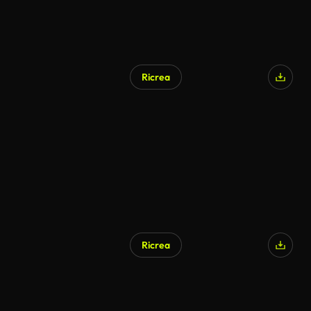
Ricrea
Generato da IA
Ricrea