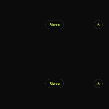
Ricrea
Generato da IA
Ricrea