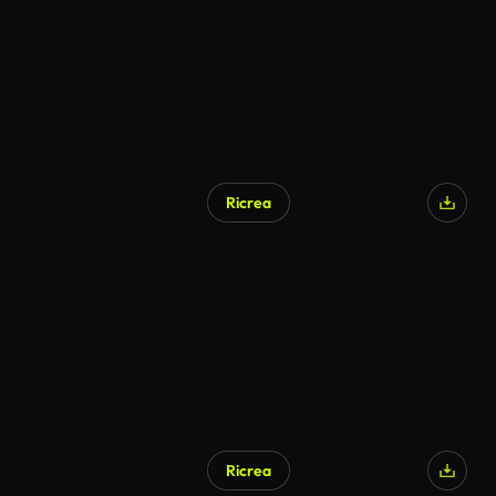
Ricrea
Generato da IA
Ricrea