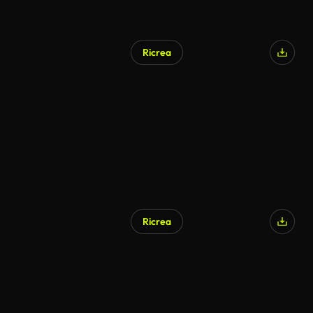
Ricrea
Generato da IA
Ricrea
Generato da IA