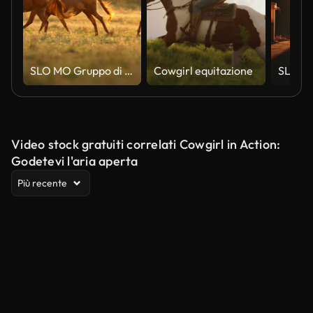
SLO MO Gruppo di cavalli femminili che corrono sul prato erboso durante l'ora d'oro
Cowgirl equitazione
Video stock gratuiti correlati Cowgirl in Action:
Godetevi l'aria aperta
Più recente