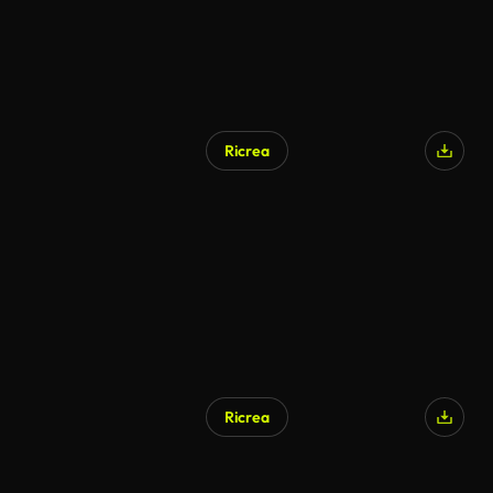
Ricrea
Generato da IA
Ricrea
Generato da IA