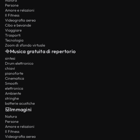
Natura
Persone
Amore e relazioni
Il Fitness
Videografia aerea
Cibo e bevande
Viaggiare
Trasporti
Tecnologia
Zoom di sfondo virtuale
Musica gratuita di repertorio
sintesi
Drum elettronico
chiavi
pianoforte
Cinematica
Smooth
elettronica
Ambiente
stringhe
batterie acustiche
Immagini
Natura
Persone
Amore e relazioni
Il Fitness
Videografia aerea