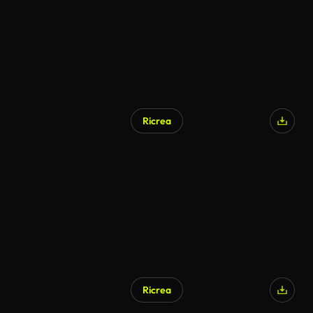
Ricrea
Ricrea