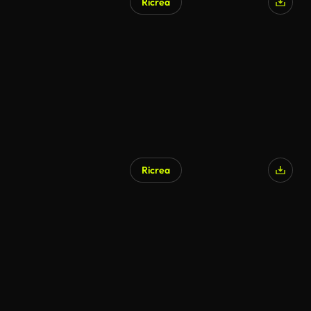
Ricrea
Generato da IA
Ricrea
Generato da IA