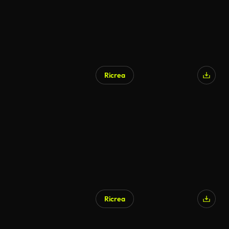
Ricrea
Generato da IA
Ricrea
Generato da IA