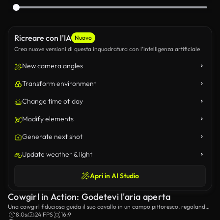
Ricreare con l’IA
Nuovo
Crea nuove versioni di questa inquadratura con l’intelligenza artificiale
New camera angles
Transform environment
Change time of day
Modify elements
Generate next shot
Update weather & light
Apri in AI Studio
Cowgirl in Action: Godetevi l'aria aperta
Una cowgirl fiduciosa guida il suo cavallo in un campo pittoresco, regolando
giocosamente il suo cappello da cowboy, incarnando lo spirito di avventura e
8.0s
24 FPS
16:9