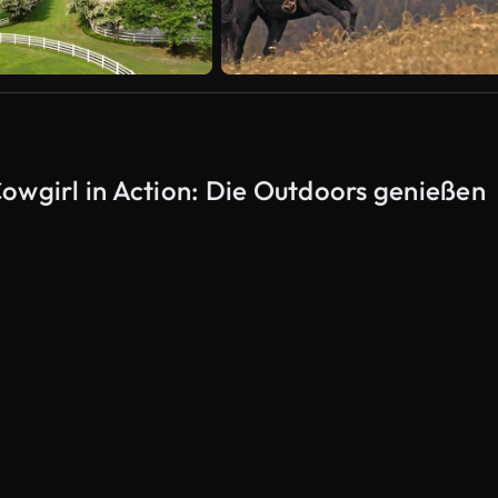
owgirl in Action: Die Outdoors genießen