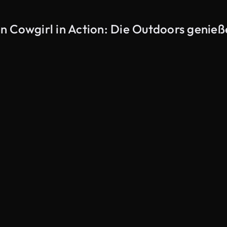
n Cowgirl in Action: Die Outdoors genieß
KI-generiert