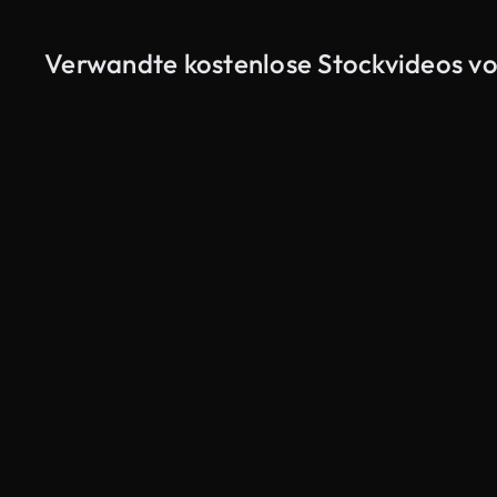
Verwandte kostenlose Stockvideos vo
KI-generiert