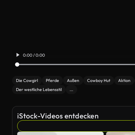
0:00 / 0:00
Die Cowgirl
Pferde
Außen
Cowboy Hut
Aktion
Der westliche Lebensstil
...
iStock-Videos entdecken