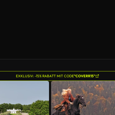
KI-generiert
EXKLUSIV: -15% RABATT MIT CODE
"COVERR15"