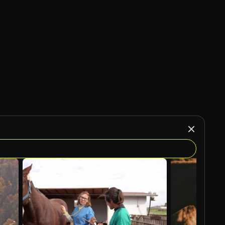
KI-generiert