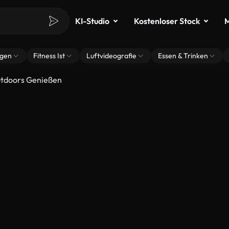
KI-Studio
Kostenloser Stock
M
ngen
Fitness Ist
Luftvideografie
Essen & Trinken
Outdoors Genießen