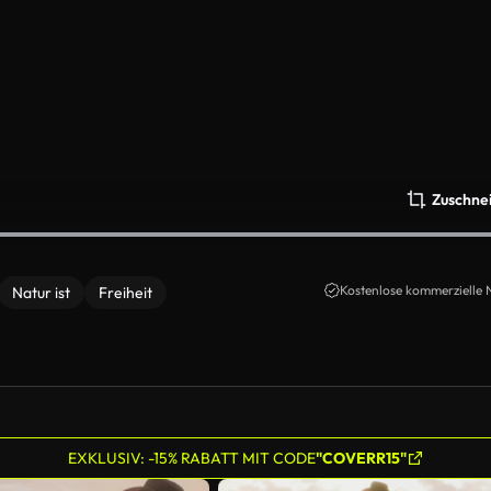
Zuschne
Kostenlose kommerzielle 
Natur ist
Freiheit
EXKLUSIV: -15% RABATT MIT CODE
"COVERR15"