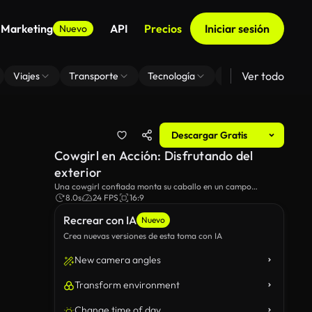
 Marketing
API
Precios
Iniciar sesión
Nuevo
Ver todo
Viajes
Transporte
Tecnología
Zoom De Fondo Virt
Descargar Gratis
Cowgirl en Acción: Disfrutando del
exterior
Una cowgirl confiada monta su caballo en un campo
pintoresco, ajustando jugosamente su sombrero de cowboy,
8.0s
24 FPS
16:9
encarnando el espíritu de la aventura y la libertad en el gran
Recrear con IA
exterior.
Nuevo
Crea nuevas versiones de esta toma con IA
New camera angles
Transform environment
Change time of day