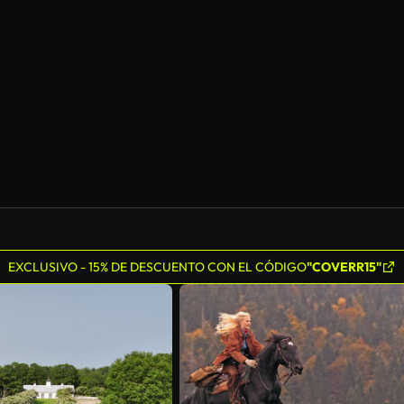
Generado por IA
EXCLUSIVO - 15% DE DESCUENTO CON EL CÓDIGO
"COVERR15"