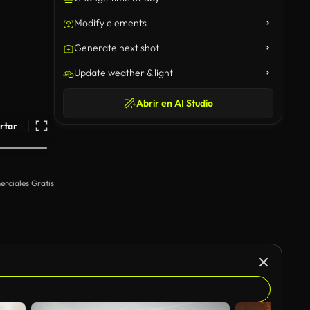
Modify elements
Generate next shot
Update weather & light
Abrir en AI Studio
rtar
rciales Gratis