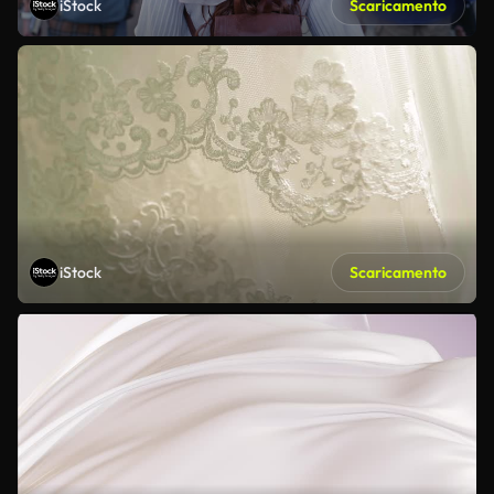
iStock
Scaricamento
iStock
Scaricamento