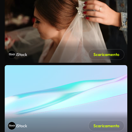
iStock
Scaricamento
iStock
Scaricamento