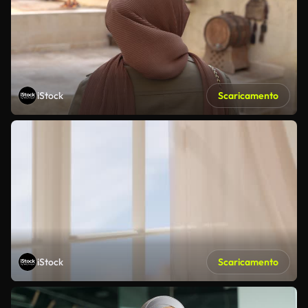
iStock
Scaricamento
iStock
Scaricamento