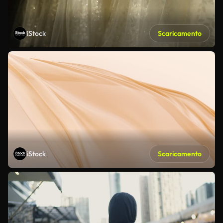
iStock
Scaricamento
iStock
Scaricamento