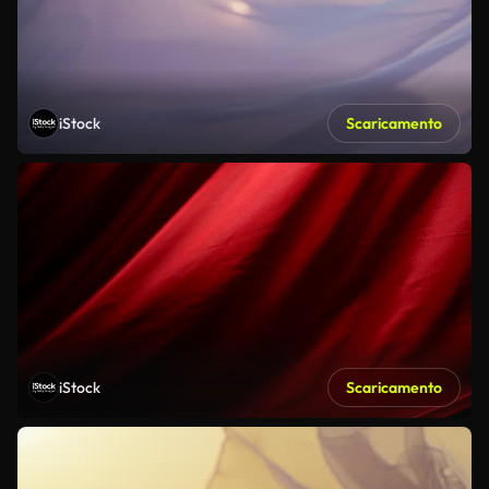
iStock
Scaricamento
iStock
Scaricamento