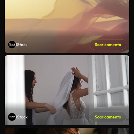
iStock
Scaricamento
iStock
Scaricamento