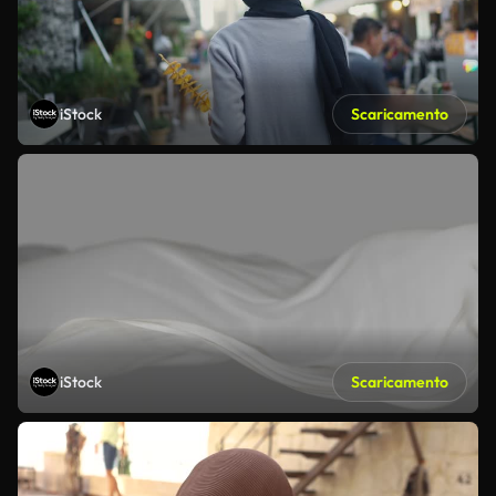
iStock
Scaricamento
iStock
Scaricamento