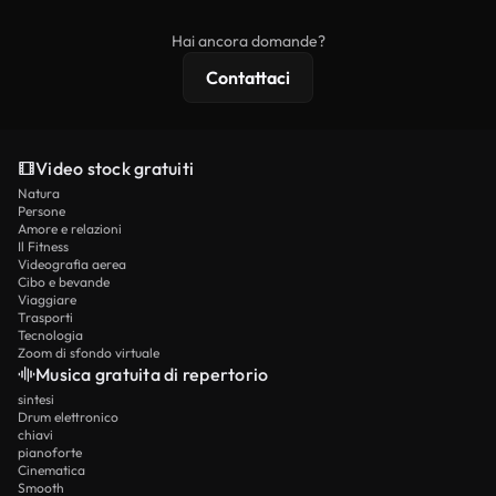
esclusivi, risoluzione 4K e protezioni di licenza
Hai ancora domande?
estese.
Contattaci
Video stock gratuiti
Natura
Persone
Amore e relazioni
Il Fitness
Videografia aerea
Cibo e bevande
Viaggiare
Trasporti
Tecnologia
Zoom di sfondo virtuale
Musica gratuita di repertorio
sintesi
Drum elettronico
chiavi
pianoforte
Cinematica
Smooth