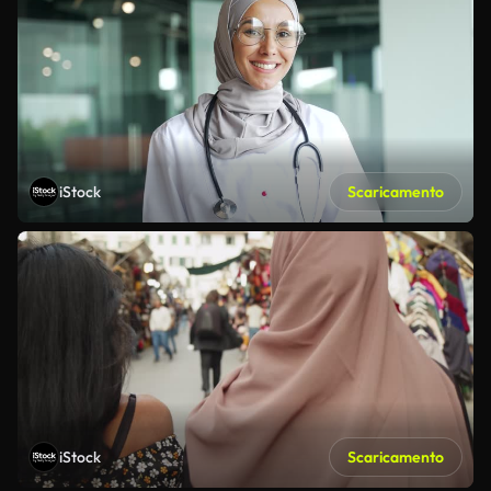
iStock
Scaricamento
iStock
Scaricamento