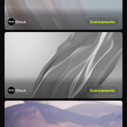
iStock
Scaricamento
iStock
Scaricamento