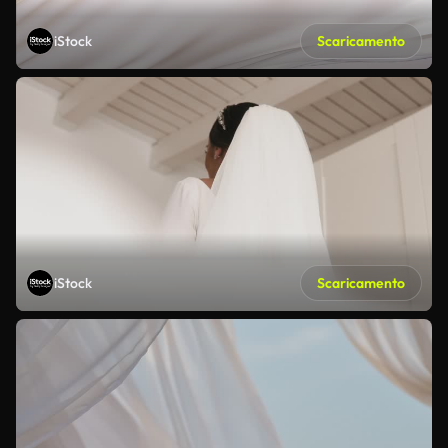
iStock
Scaricamento
iStock
Scaricamento