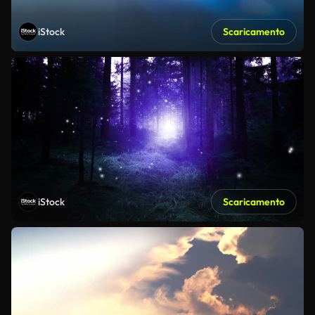
iStock
Scaricamento
iStock
Scaricamento