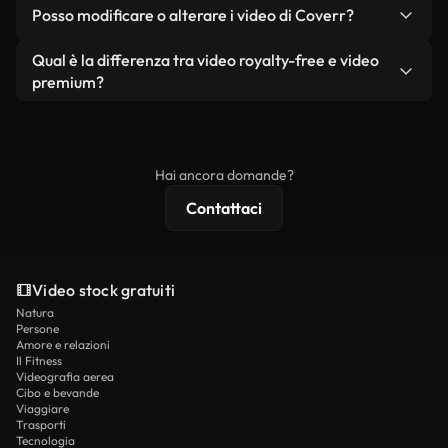
No. Nessuno dei nostri video gratuiti, siano essi
condizione che non si rivendano o ridistribuiscano
Posso modificare o alterare i video di Coverr?
reali o generati dall'intelligenza artificiale, include
i filmati stessi come prodotto a sé stante.
filigrane. Avrai a disposizione filmati puliti e pronti
Sì. Siete liberi di tagliare, ritagliare o remixare i
Qual è la differenza tra video royalty-free e video
all'uso.
nostri video. Assicuratevi solo che il prodotto
premium?
finale rispetti la nostra licenza e non venga
I video royalty-free includono i diritti commerciali,
ridistribuito come contenuto stock non riprodotto.
mentre i contenuti premium includono filmati
esclusivi, risoluzione 4K e protezioni di licenza
Hai ancora domande?
estese.
Contattaci
Video stock gratuiti
Natura
Persone
Amore e relazioni
Il Fitness
Videografia aerea
Cibo e bevande
Viaggiare
Trasporti
Tecnologia