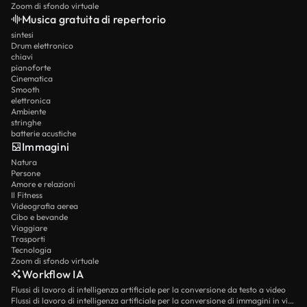
Zoom di sfondo virtuale
Musica gratuita di repertorio
sintesi
Drum elettronico
chiavi
pianoforte
Cinematica
Smooth
elettronica
Ambiente
stringhe
batterie acustiche
Immagini
Natura
Persone
Amore e relazioni
Il Fitness
Videografia aerea
Cibo e bevande
Viaggiare
Trasporti
Tecnologia
Zoom di sfondo virtuale
Workflow IA
Flussi di lavoro di intelligenza artificiale per la conversione da testo a video
Flussi di lavoro di intelligenza artificiale per la conversione di immagini in video