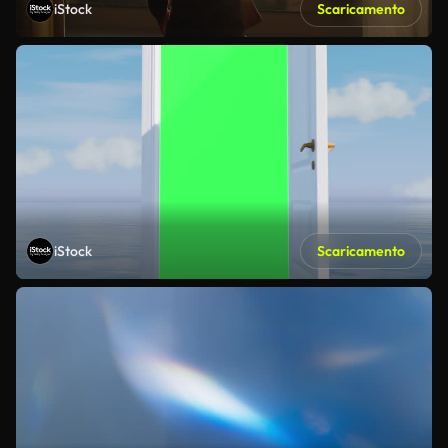
iStock
Scaricamento
iStock
Scaricamento