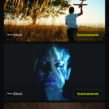
iStock
Scaricamento
iStock
Scaricamento