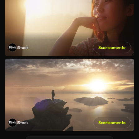
iStock
Scaricamento
iStock
Scaricamento