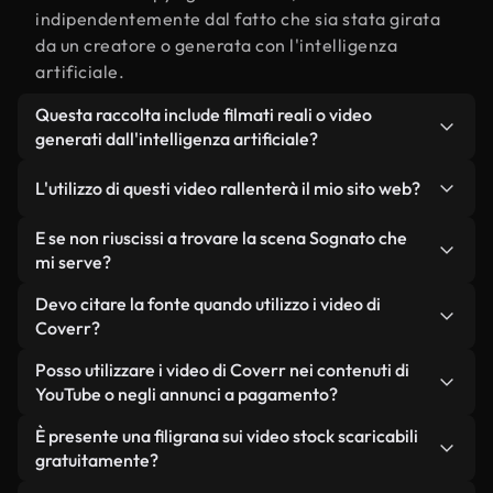
indipendentemente dal fatto che sia stata girata
da un creatore o generata con l'intelligenza
artificiale.
Questa raccolta include filmati reali o video
generati dall'intelligenza artificiale?
Entrambe. Si tratta di una libreria ibrida composta
L'utilizzo di questi video rallenterà il mio sito web?
da filmati reali, girati da persone, relativi a
Sognato, e da video generati dall'intelligenza
Non se scegli le nostre versioni ottimizzate.
E se non riuscissi a trovare la scena Sognato che
artificiale. Ogni video è chiaramente etichettato,
Offriamo formati leggeri e pronti per il web,
mi serve?
così saprai sempre cosa stai utilizzando.
progettati per l'utilizzo in background, che
Puoi crearne uno all'istante utilizzando Coverr AI
Devo citare la fonte quando utilizzo i video di
mantengono alta la qualità, riducono al minimo i
Studio. Ti basta descrivere la scena, ad esempio
Coverr?
tempi di caricamento e migliorano parametri
"Sognato al tramonto", e lo Studio genererà in
come LCP.
Non è richiesto alcun riconoscimento dell'autore.
Posso utilizzare i video di Coverr nei contenuti di
pochi secondi un video personalizzato in
Tutti i video presenti nella nostra libreria sono
YouTube o negli annunci a pagamento?
conformità con i nostri standard di licenza.
esenti da diritti d'autore e possono essere utilizzati
Sì. Tutti i filmati di Coverr possono essere utilizzati
È presente una filigrana sui video stock scaricabili
senza citare il creatore, sebbene sia sempre
in video monetizzati su YouTube, promozioni sui
gratuitamente?
gradito.
social media e annunci pubblicitari per i clienti, a