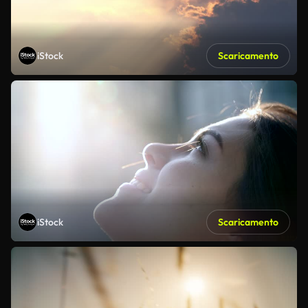
iStock
Scaricamento
iStock
Scaricamento