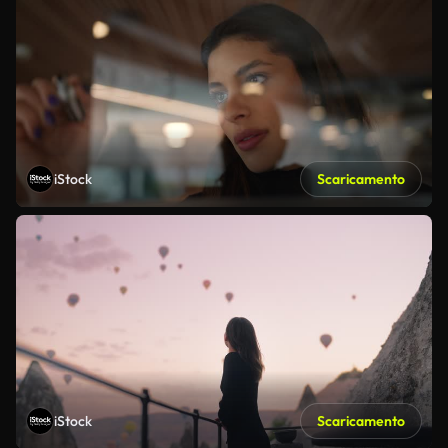
iStock
Scaricamento
iStock
Scaricamento