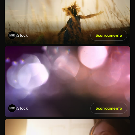
iStock
Scaricamento
iStock
Scaricamento