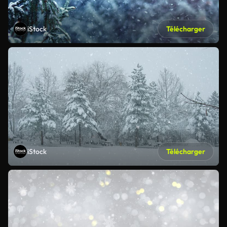
iStock
Télécharger
iStock
Télécharger