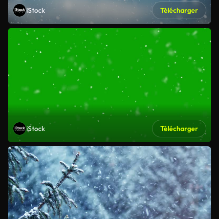
iStock
Télécharger
iStock
Télécharger