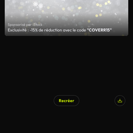
Sponsorisé par iStock
Exclusivité : -15% de réduction avec le code
"COVERR15"
Recréer