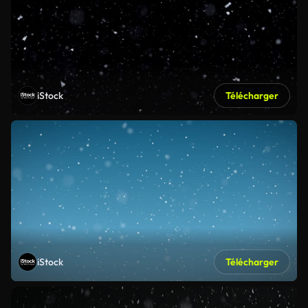
iStock
Télécharger
iStock
Télécharger