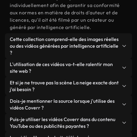
individuellement afin de garantir sa conformité
aux normes en matière de droits d'auteur et de
licences, qu'il ait été filmé par un créateur ou
généré par intelligence artificielle.
Cette collection comprend-elle des images réelles
ou des vidéos générées par intelligence artificielle
?
Les deux. Il s'agit d'une bibliothèque hybride
L'utilisation de ces vidéos va-t-elle ralentir mon
composée de véritables images filmées par des
site web ?
humains et liées à La neige, ainsi que de vidéos
Sauf si vous choisissez nos versions optimisées.
Et si je ne trouve pas la scène La neige exacte dont
générées par IA. Chaque vidéo est clairement
Nous proposons des formats légers, prêts pour le
j'ai besoin ?
identifiée afin que vous sachiez toujours ce que
web et conçus pour une utilisation en arrière-plan :
vous utilisez.
Vous pouvez en créer une instantanément avec
Dois-je mentionner la source lorsque j'utilise des
ils conservent une qualité élevée tout en
Coverr AI Studio. Il vous suffit de décrire la scène,
vidéos Coverr ?
minimisant les temps de chargement et en
par exemple « La neige au coucher du soleil », et le
améliorant des indicateurs comme le LCP.
Aucune attribution n'est requise. Toutes les vidéos
Puis-je utiliser les vidéos Coverr dans du contenu
Studio générera en quelques secondes une vidéo
de notre bibliothèque sont libres de droits et
YouTube ou des publicités payantes ?
personnalisée conforme à nos normes de licence.
peuvent être utilisées sans mentionner l'auteur,
Oui. Toutes les séquences vidéo de Coverr peuvent