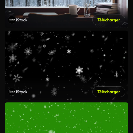
iStock
Télécharger
iStock
Télécharger