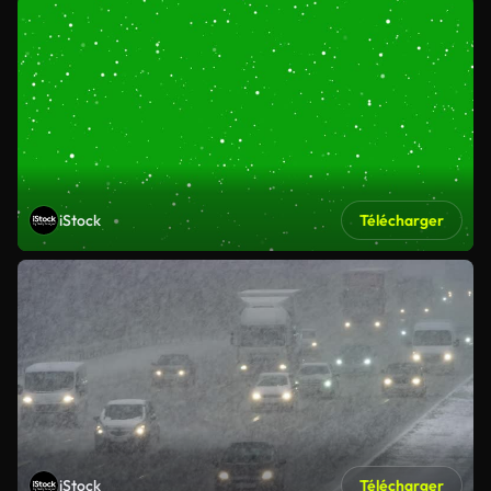
iStock
Télécharger
iStock
Télécharger