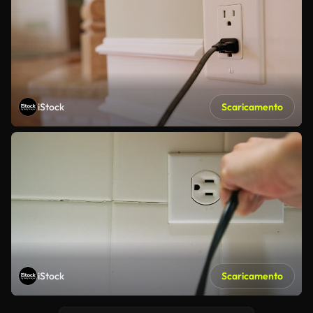
iStock
Scaricamento
iStock
Scaricamento