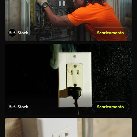
iStock
Scaricamento
iStock
Scaricamento