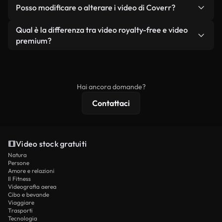
No. Nessuno dei nostri video gratuiti, siano essi
condizione che non si rivendano o ridistribuiscano
Posso modificare o alterare i video di Coverr?
reali o generati dall'intelligenza artificiale, include
i filmati stessi come prodotto a sé stante.
filigrane. Avrai a disposizione filmati puliti e pronti
Sì. Siete liberi di tagliare, ritagliare o remixare i
Qual è la differenza tra video royalty-free e video
all'uso.
nostri video. Assicuratevi solo che il prodotto
premium?
finale rispetti la nostra licenza e non venga
I video royalty-free includono i diritti commerciali,
ridistribuito come contenuto stock non riprodotto.
mentre i contenuti premium includono filmati
esclusivi, risoluzione 4K e protezioni di licenza
Hai ancora domande?
estese.
Contattaci
Video stock gratuiti
Natura
Persone
Amore e relazioni
Il Fitness
Videografia aerea
Cibo e bevande
Viaggiare
Trasporti
Tecnologia