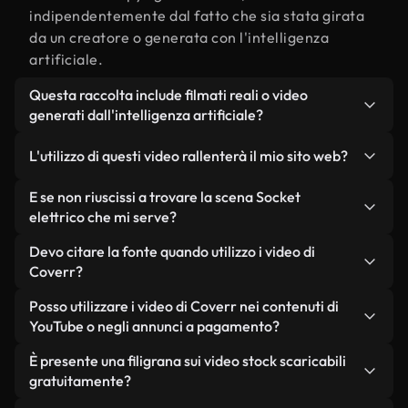
indipendentemente dal fatto che sia stata girata
da un creatore o generata con l'intelligenza
artificiale.
Questa raccolta include filmati reali o video
generati dall'intelligenza artificiale?
Entrambe. Si tratta di una libreria ibrida composta
L'utilizzo di questi video rallenterà il mio sito web?
da filmati reali, girati da persone, relativi a Socket
elettrico, e da video generati dall'intelligenza
Non se scegli le nostre versioni ottimizzate.
E se non riuscissi a trovare la scena Socket
artificiale. Ogni video è chiaramente etichettato,
Offriamo formati leggeri e pronti per il web,
elettrico che mi serve?
così saprai sempre cosa stai utilizzando.
progettati per l'utilizzo in background, che
Puoi crearne uno all'istante utilizzando Coverr AI
Devo citare la fonte quando utilizzo i video di
mantengono alta la qualità, riducono al minimo i
Studio. Ti basta descrivere la scena, ad esempio
Coverr?
tempi di caricamento e migliorano parametri
"Socket elettrico al tramonto", e lo Studio
come LCP.
Non è richiesto alcun riconoscimento dell'autore.
Posso utilizzare i video di Coverr nei contenuti di
genererà in pochi secondi un video personalizzato
Tutti i video presenti nella nostra libreria sono
YouTube o negli annunci a pagamento?
in conformità con i nostri standard di licenza.
esenti da diritti d'autore e possono essere utilizzati
Sì. Tutti i filmati di Coverr possono essere utilizzati
È presente una filigrana sui video stock scaricabili
senza citare il creatore, sebbene sia sempre
in video monetizzati su YouTube, promozioni sui
gratuitamente?
gradito.
social media e annunci pubblicitari per i clienti, a