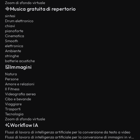
Zoom di sfondo virtuale
Musica gratuita di repertorio
sintesi
Drum elettronico
chiavi
pianoforte
Cinematica
Smooth
elettronica
Ambiente
stringhe
batterie acustiche
Immagini
Natura
Persone
Amore e relazioni
Il Fitness
Videografia aerea
Cibo e bevande
Viaggiare
Trasporti
Tecnologia
Zoom di sfondo virtuale
Workflow IA
Flussi di lavoro di intelligenza artificiale per la conversione da testo a video
Flussi di lavoro di intelligenza artificiale per la conversione di immagini in video