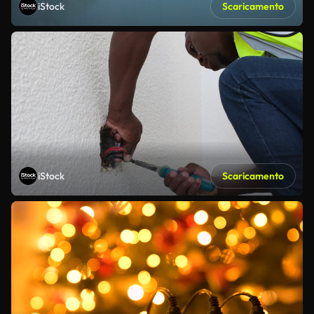
iStock
Scaricamento
iStock
Scaricamento