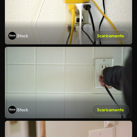
iStock
Scaricamento
iStock
Scaricamento