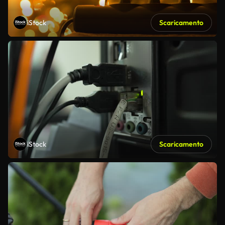
iStock
Scaricamento
iStock
Scaricamento