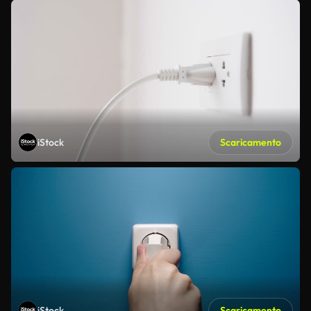
iStock
Scaricamento
iStock
Scaricamento