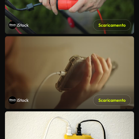
iStock
Scaricamento
iStock
Scaricamento