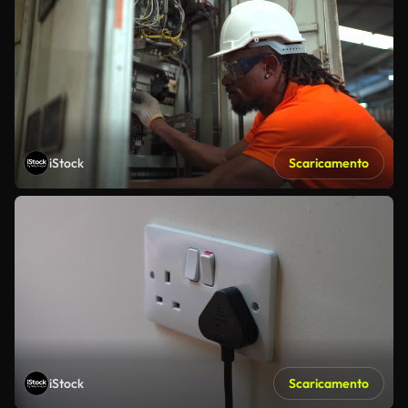
iStock
Scaricamento
iStock
Scaricamento