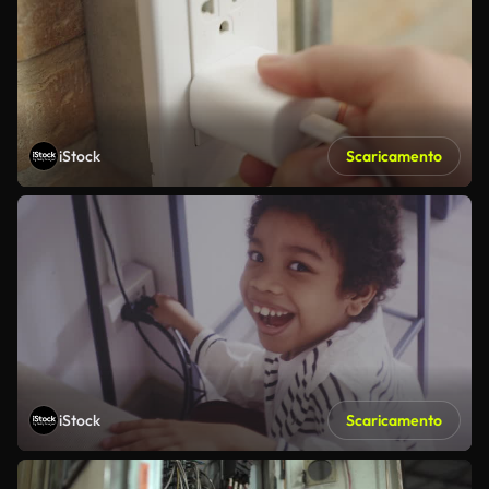
iStock
Scaricamento
iStock
Scaricamento