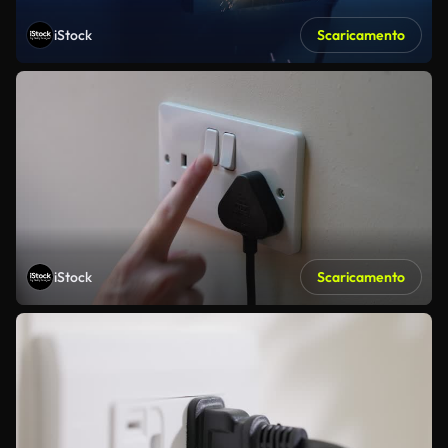
iStock
Scaricamento
iStock
Scaricamento