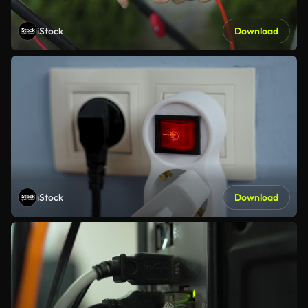
iStock
Download
iStock
Download