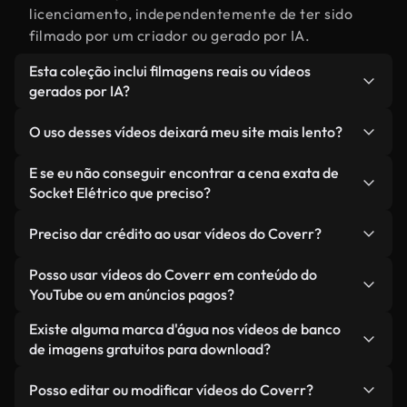
licenciamento, independentemente de ter sido
filmado por um criador ou gerado por IA.
Esta coleção inclui filmagens reais ou vídeos
gerados por IA?
Ambas. Esta é uma biblioteca híbrida composta
O uso desses vídeos deixará meu site mais lento?
por filmagens reais, feitas por humanos,
relacionadas a Socket Elétrico, juntamente com
Não, se você selecionar nossas versões
E se eu não conseguir encontrar a cena exata de
vídeos gerados por IA. Cada vídeo é claramente
otimizadas. Oferecemos formatos leves e prontos
Socket Elétrico que preciso?
identificado para que você sempre saiba o que
para a web, projetados para uso em segundo plano
Você pode criar um instantaneamente usando o
está usando.
— mantendo a alta qualidade, minimizando os
Preciso dar crédito ao usar vídeos do Coverr?
Coverr AI Studio. Basta descrever a cena — como
tempos de carregamento e melhorando métricas
"Socket Elétrico ao pôr do sol" — e o Studio gerará
Não é necessário dar crédito. Todos os vídeos em
Posso usar vídeos do Coverr em conteúdo do
como LCP.
um vídeo personalizado para você em segundos,
nossa biblioteca são livres de direitos autorais e
YouTube ou em anúncios pagos?
alinhado com nossos padrões de licenciamento.
podem ser usados sem mencionar o criador —
Sim. Todas as imagens de arquivo da Coverr
Existe alguma marca d'água nos vídeos de banco
embora isso seja sempre bem-vindo.
podem ser usadas em vídeos monetizados do
de imagens gratuitos para download?
YouTube, promoções em redes sociais e anúncios
Não. Nenhum dos nossos vídeos gratuitos — sejam
de clientes — desde que você não esteja
Posso editar ou modificar vídeos do Coverr?
reais ou gerados por IA — inclui marcas d'água.