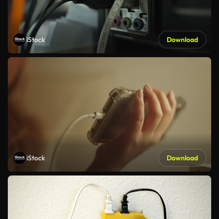
iStock
Download
iStock
Download