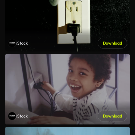
iStock
Download
iStock
Download