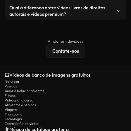
revendendo ou redistribuindo as imagens em si
Você recebe imagens limpas e prontas para usar.
Sim. Você pode cortar, recortar ou remixar nossos
Qual a diferença entre vídeos livres de direitos
como um produto independente.
vídeos livremente. Apenas certifique-se de que o
autorais e vídeos premium?
produto final esteja de acordo com nossa licença e
Os vídeos isentos de royalties incluem direitos
não seja redistribuído como conteúdo bruto de
comerciais, enquanto o conteúdo premium inclui
banco de imagens.
imagens exclusivas, resolução 4K e proteções de
Ainda tem dúvidas?
licenciamento estendidas.
Contate-nos
Vídeos de banco de imagens gratuitos
Natureza
Pessoas
Amor e Relacionamentos
Fitness
Videografia aérea
Alimentos e bebidas
Viagem
Transporte
Tecnologia
Zoom de fundo virtual
Música de catálogo gratuita