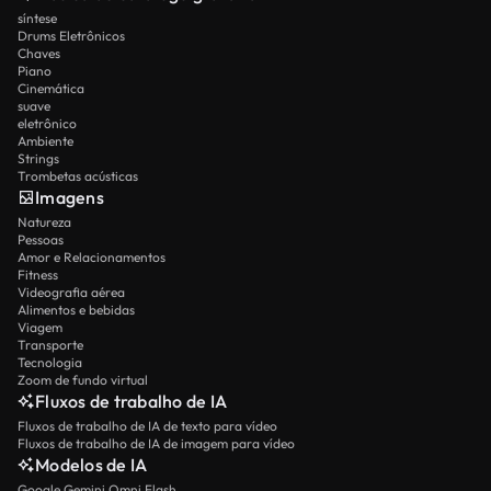
síntese
Drums Eletrônicos
Chaves
Piano
Cinemática
suave
eletrônico
Ambiente
Strings
Trombetas acústicas
Imagens
Natureza
Pessoas
Amor e Relacionamentos
Fitness
Videografia aérea
Alimentos e bebidas
Viagem
Transporte
Tecnologia
Zoom de fundo virtual
Fluxos de trabalho de IA
Fluxos de trabalho de IA de texto para vídeo
Fluxos de trabalho de IA de imagem para vídeo
Modelos de IA
Google Gemini Omni Flash