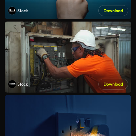
iStock
Download
iStock
Download