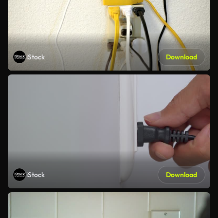
iStock
Download
iStock
Download