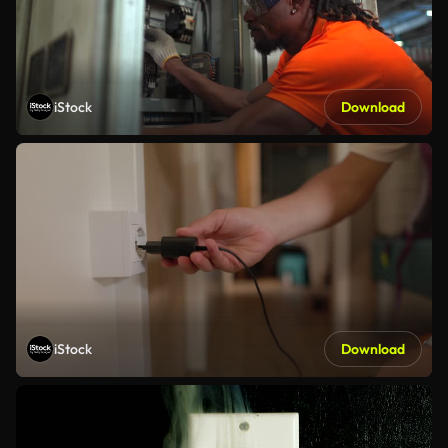
iStock
Download
iStock
Download