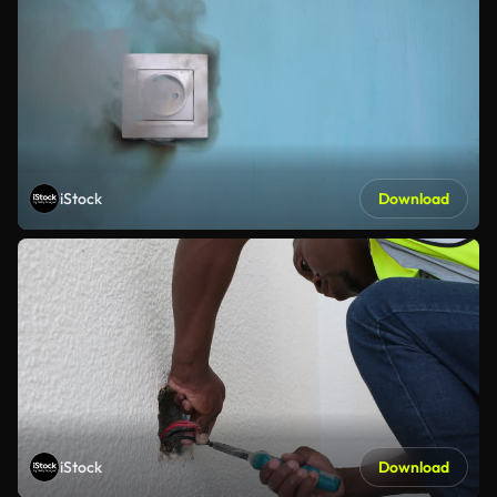
iStock
Download
iStock
Download