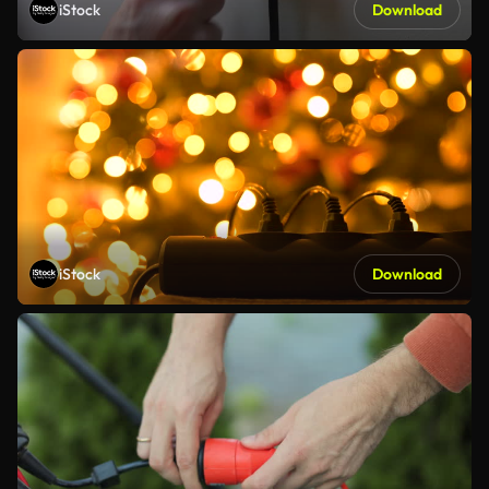
iStock
Download
iStock
Download