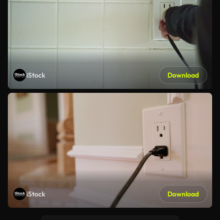
iStock
Download
iStock
Download