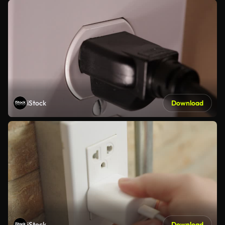
iStock
Download
iStock
Download