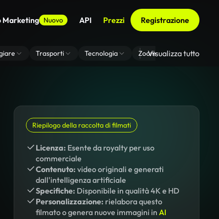
o Marketing
API
Prezzi
Registrazione
Nuovo
Visualizza tutto
giare
Trasporti
Tecnologia
Zoom Di Sfondo Virtuale
Riepilogo della raccolta di filmati
Licenza:
Esente da royalty per uso
commerciale
Contenuto:
video originali e generati
dall'intelligenza artificiale
Specifiche:
Disponibile in qualità 4K e HD
Personalizzazione:
rielabora questo
filmato o genera nuove immagini in
AI