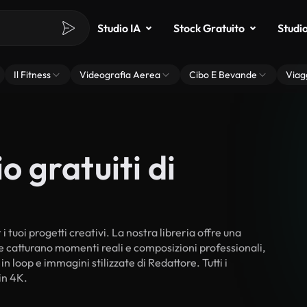
Studio IA
Stock Gratuito
Studi
Il Fitness
Videografia Aerea
Cibo E Bevande
Viag
o gratuiti di
 tuoi progetti creativi. La nostra libreria offre una
he catturano momenti reali e composizioni professionali,
n loop e immagini stilizzate di Redattore. Tutti i
in 4K.