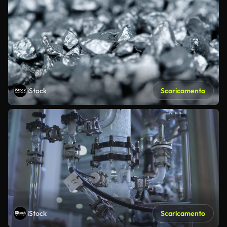
iStock
Scaricamento
iStock
Scaricamento