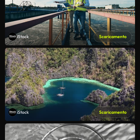
iStock
Scaricamento
iStock
Scaricamento