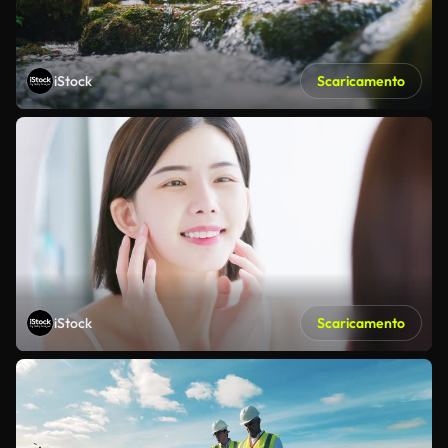
iStock
Scaricamento
iStock
Scaricamento