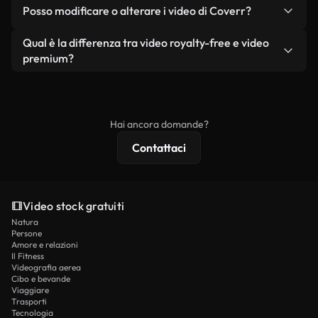
No. Nessuno dei nostri video gratuiti, siano essi
condizione che non si rivendano o ridistribuiscano
Posso modificare o alterare i video di Coverr?
reali o generati dall'intelligenza artificiale, include
i filmati stessi come prodotto a sé stante.
filigrane. Avrai a disposizione filmati puliti e pronti
Sì. Siete liberi di tagliare, ritagliare o remixare i
Qual è la differenza tra video royalty-free e video
all'uso.
nostri video. Assicuratevi solo che il prodotto
premium?
finale rispetti la nostra licenza e non venga
I video royalty-free includono i diritti commerciali,
ridistribuito come contenuto stock non riprodotto.
mentre i contenuti premium includono filmati
esclusivi, risoluzione 4K e protezioni di licenza
Hai ancora domande?
estese.
Contattaci
Video stock gratuiti
Natura
Persone
Amore e relazioni
Il Fitness
Videografia aerea
Cibo e bevande
Viaggiare
Trasporti
Tecnologia