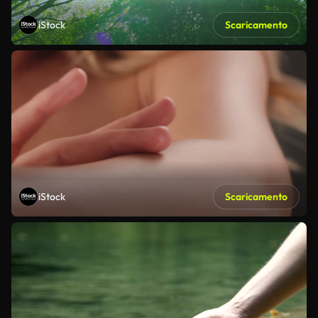
iStock
Scaricamento
iStock
Scaricamento