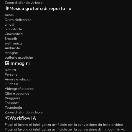
Zoom di sfondo virtuale
Musica gratuita di repertorio
sintesi
Drum elettronico
chiavi
pianoforte
Cinematica
Smooth
elettronica
Ambiente
stringhe
batterie acustiche
Immagini
Natura
Persone
Amore e relazioni
Il Fitness
Videografia aerea
Cibo e bevande
Viaggiare
Trasporti
Tecnologia
Zoom di sfondo virtuale
Workflow IA
Flussi di lavoro di intelligenza artificiale per la conversione da testo a video
Flussi di lavoro di intelligenza artificiale per la conversione di immagini in video