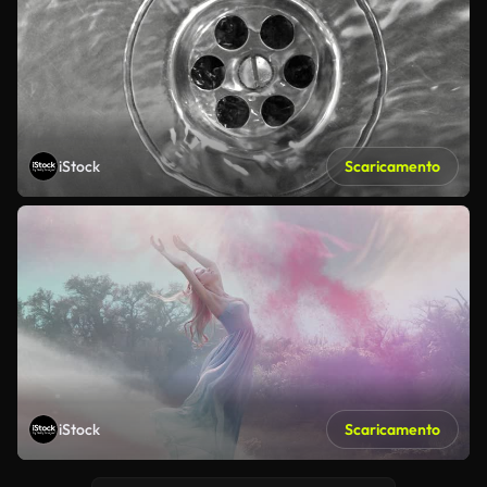
iStock
Scaricamento
iStock
Scaricamento