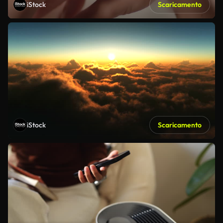
iStock
Scaricamento
iStock
Scaricamento