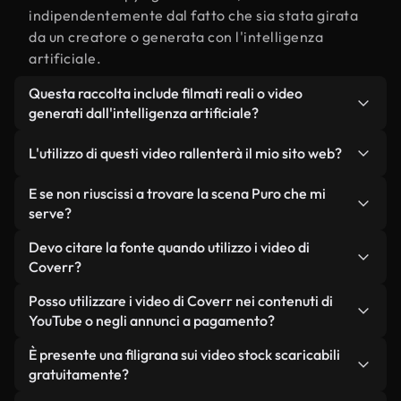
indipendentemente dal fatto che sia stata girata
da un creatore o generata con l'intelligenza
artificiale.
Questa raccolta include filmati reali o video
generati dall'intelligenza artificiale?
Entrambe. Si tratta di una libreria ibrida composta
L'utilizzo di questi video rallenterà il mio sito web?
da filmati reali, girati da persone, relativi a Puro, e
da video generati dall'intelligenza artificiale. Ogni
Non se scegli le nostre versioni ottimizzate.
E se non riuscissi a trovare la scena Puro che mi
video è chiaramente etichettato, così saprai
Offriamo formati leggeri e pronti per il web,
serve?
sempre cosa stai utilizzando.
progettati per l'utilizzo in background, che
Puoi crearne uno all'istante utilizzando Coverr AI
Devo citare la fonte quando utilizzo i video di
mantengono alta la qualità, riducono al minimo i
Studio. Ti basta descrivere la scena, ad esempio
Coverr?
tempi di caricamento e migliorano parametri
"Puro al tramonto", e lo Studio genererà in pochi
come LCP.
Non è richiesto alcun riconoscimento dell'autore.
Posso utilizzare i video di Coverr nei contenuti di
secondi un video personalizzato in conformità con
Tutti i video presenti nella nostra libreria sono
YouTube o negli annunci a pagamento?
i nostri standard di licenza.
esenti da diritti d'autore e possono essere utilizzati
Sì. Tutti i filmati di Coverr possono essere utilizzati
È presente una filigrana sui video stock scaricabili
senza citare il creatore, sebbene sia sempre
in video monetizzati su YouTube, promozioni sui
gratuitamente?
gradito.
social media e annunci pubblicitari per i clienti, a