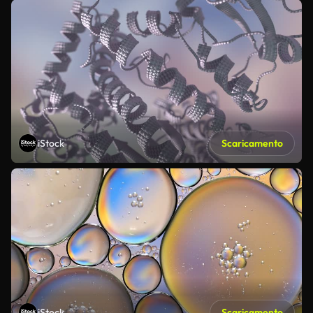
iStock
Scaricamento
iStock
Scaricamento