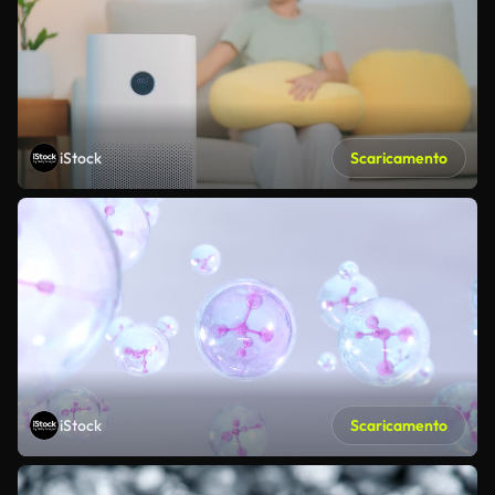
iStock
Scaricamento
iStock
Scaricamento