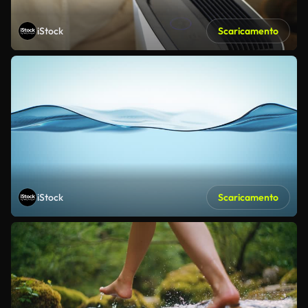
iStock
Scaricamento
iStock
Scaricamento