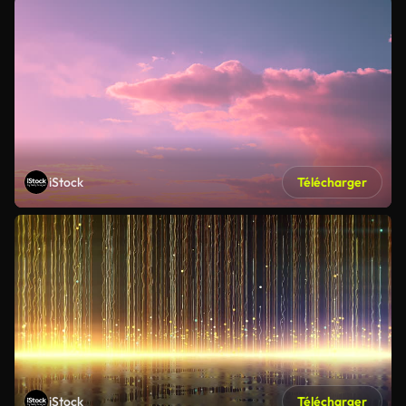
iStock
Télécharger
iStock
Télécharger