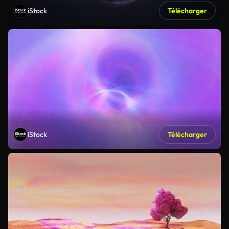
iStock
Télécharger
iStock
Télécharger