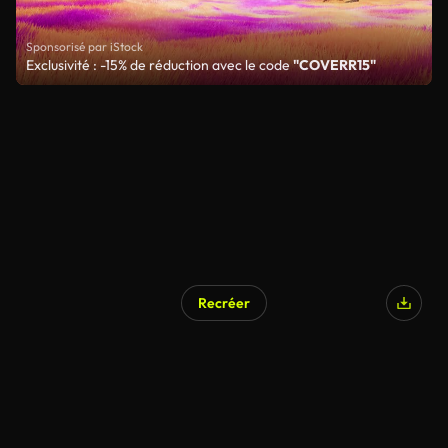
Sponsorisé par iStock
Exclusivité : -15% de réduction avec le code
"COVERR15"
Recréer