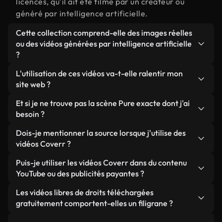
licences, qu'il ait été filmé par un créateur ou
généré par intelligence artificielle.
Cette collection comprend-elle des images réelles
ou des vidéos générées par intelligence artificielle
?
Les deux. Il s'agit d'une bibliothèque hybride
L'utilisation de ces vidéos va-t-elle ralentir mon
composée de véritables images filmées par des
site web ?
humains et liées à Pure, ainsi que de vidéos
Sauf si vous choisissez nos versions optimisées.
Et si je ne trouve pas la scène Pure exacte dont j'ai
générées par IA. Chaque vidéo est clairement
Nous proposons des formats légers, prêts pour le
besoin ?
identifiée afin que vous sachiez toujours ce que
web et conçus pour une utilisation en arrière-plan :
vous utilisez.
Vous pouvez en créer une instantanément avec
Dois-je mentionner la source lorsque j'utilise des
ils conservent une qualité élevée tout en
Coverr AI Studio. Il vous suffit de décrire la scène,
vidéos Coverr ?
minimisant les temps de chargement et en
par exemple « Pure au coucher du soleil », et le
améliorant des indicateurs comme le LCP.
Aucune attribution n'est requise. Toutes les vidéos
Puis-je utiliser les vidéos Coverr dans du contenu
Studio générera en quelques secondes une vidéo
de notre bibliothèque sont libres de droits et
YouTube ou des publicités payantes ?
personnalisée conforme à nos normes de licence.
peuvent être utilisées sans mentionner l'auteur,
Oui. Toutes les séquences vidéo de Coverr peuvent
Les vidéos libres de droits téléchargées
même si cela est toujours apprécié.
être utilisées dans des vidéos YouTube monétisées,
gratuitement comportent-elles un filigrane ?
des promotions sur les réseaux sociaux et des
Non. Aucune de nos vidéos gratuites, qu'elles