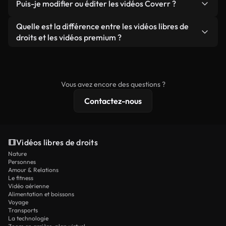
publicités clients, à condition de ne pas revendre
Puis-je modifier ou éditer les vidéos Coverr ?
soient réelles ou générées par IA, ne comporte de
ou redistribuer les séquences elles-mêmes en tant
filigrane. Vous obtenez des images nettes et
Oui. Vous pouvez librement découper, recadrer ou
Quelle est la différence entre les vidéos libres de
que produit autonome.
prêtes à l'emploi.
remixer nos vidéos. Assurez-vous simplement que
droits et les vidéos premium ?
le produit final respecte notre licence et ne soit
Les vidéos libres de droits incluent les droits
pas redistribué en tant que contenu libre de droits.
commerciaux, tandis que le contenu premium
comprend des séquences exclusives, une
Vous avez encore des questions ?
résolution 4K et des protections de licence
Contactez-nous
étendues.
Vidéos libres de droits
Nature
Personnes
Amour & Relations
Le fitness
Vidéo aérienne
Alimentation et boissons
Voyage
Transports
La technologie