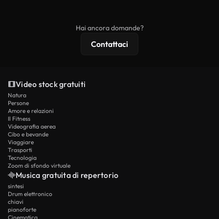
ridistribuito come contenuto stock non riprodotto.
mentre i contenuti premium includono filmati
esclusivi, risoluzione 4K e protezioni di licenza
Hai ancora domande?
estese.
Contattaci
Video stock gratuiti
Natura
Persone
Amore e relazioni
Il Fitness
Videografia aerea
Cibo e bevande
Viaggiare
Trasporti
Tecnologia
Zoom di sfondo virtuale
Musica gratuita di repertorio
sintesi
Drum elettronico
chiavi
pianoforte
Cinematica