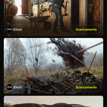
iStock
Scaricamento
iStock
Scaricamento