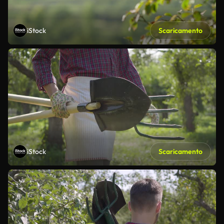
iStock
Scaricamento
iStock
Scaricamento