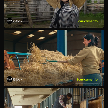
iStock
Scaricamento
iStock
Scaricamento