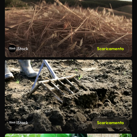
iStock
Scaricamento
iStock
Scaricamento