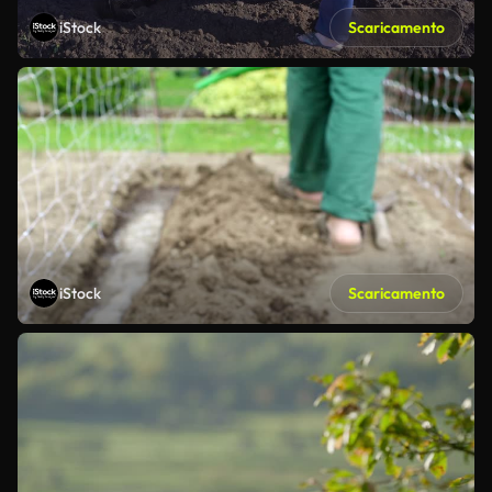
iStock
Scaricamento
iStock
Scaricamento