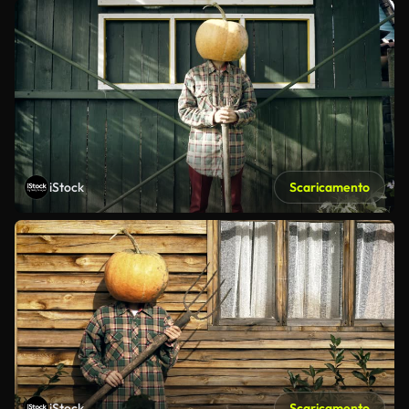
iStock
Scaricamento
iStock
Scaricamento