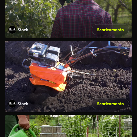
iStock
Scaricamento
iStock
Scaricamento