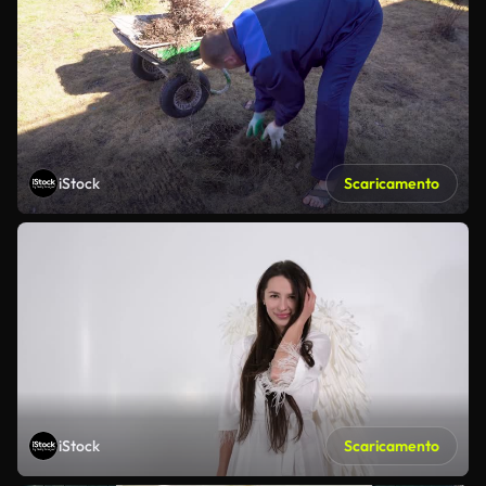
iStock
Scaricamento
iStock
Scaricamento