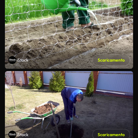
iStock
Scaricamento
iStock
Scaricamento