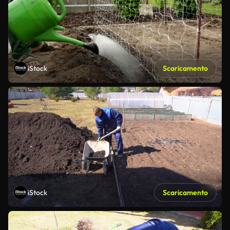
iStock
Scaricamento
iStock
Scaricamento