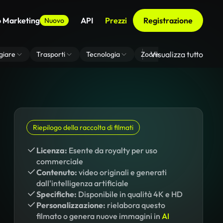
o Marketing
API
Prezzi
Registrazione
Nuovo
Visualizza tutto
giare
Trasporti
Tecnologia
Zoom Di Sfondo Virtuale
Riepilogo della raccolta di filmati
Licenza:
Esente da royalty per uso
commerciale
Contenuto:
video originali e generati
dall'intelligenza artificiale
Specifiche:
Disponibile in qualità 4K e HD
Personalizzazione:
rielabora questo
filmato o genera nuove immagini in
AI