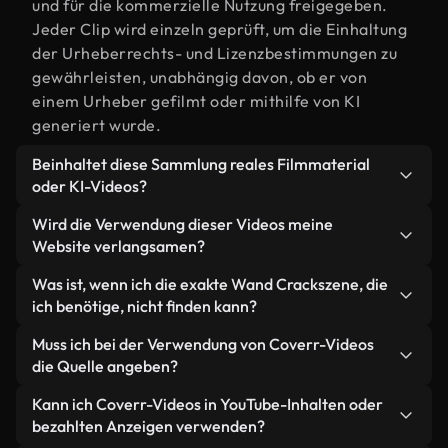
und für die kommerzielle Nutzung freigegeben.
Jeder Clip wird einzeln geprüft, um die Einhaltung
der Urheberrechts- und Lizenzbestimmungen zu
gewährleisten, unabhängig davon, ob er von
einem Urheber gefilmt oder mithilfe von KI
generiert wurde.
Beinhaltet diese Sammlung reales Filmmaterial
oder KI-Videos?
Beides. Es handelt sich um eine Hybridbibliothek
Wird die Verwendung dieser Videos meine
aus realen, von Menschen aufgenommenen
Website verlangsamen?
Filmaufnahmen zum Thema Wand Crack und KI-
Nicht, wenn Sie unsere optimierten Versionen
Was ist, wenn ich die exakte Wand Crackszene, die
generierten Videos. Jedes Video ist eindeutig
wählen. Wir bieten schlanke, webfähige Formate,
ich benötige, nicht finden kann?
beschriftet, sodass Sie immer wissen, was Sie
die für die Hintergrundverarbeitung entwickelt
verwenden.
Mit Coverr AI Studio erstellen Sie im
Muss ich bei der Verwendung von Coverr-Videos
wurden – so bleibt die Qualität hoch, während
Handumdrehen ein solches Video. Beschreiben Sie
die Quelle angeben?
gleichzeitig die Ladezeiten minimiert und
einfach die Szene – zum Beispiel "Wand Crack bei
Kennzahlen wie LCP verbessert werden.
Eine Namensnennung ist nicht erforderlich. Alle
Kann ich Coverr-Videos in YouTube-Inhalten oder
Sonnenuntergang" – und das Studio generiert
Videos in unserer Stockbibliothek sind lizenzfrei
bezahlten Anzeigen verwenden?
innerhalb von Sekunden ein individuelles Video für
und können ohne Nennung des Urhebers