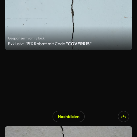
Gesponsert von iStock
Exklusiv: -15% Rabatt mit Code
"COVERR15"
Nachbilden