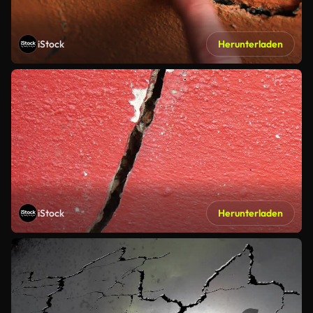
iStock
Herunterladen
iStock
Herunterladen