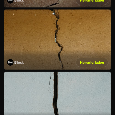
iStock
Herunterladen
iStock
Herunterladen