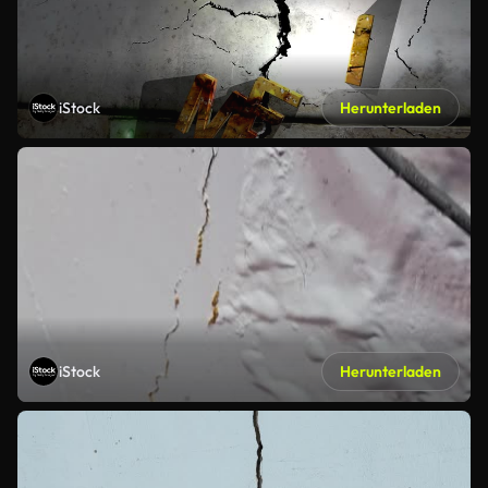
iStock
Herunterladen
iStock
Herunterladen