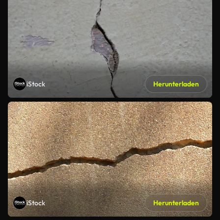
iStock
Herunterladen
iStock
Herunterladen