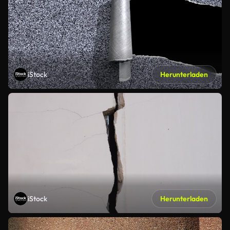
iStock
Herunterladen
iStock
Herunterladen