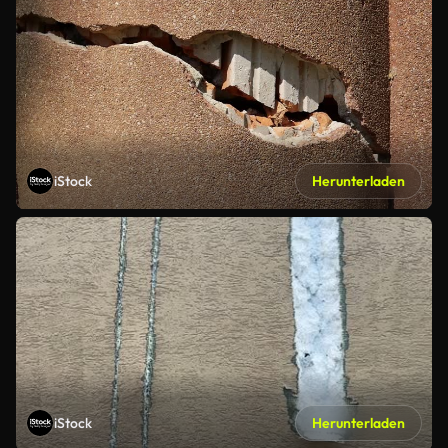
iStock
Herunterladen
iStock
Herunterladen