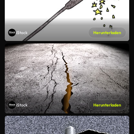
iStock
Herunterladen
iStock
Herunterladen