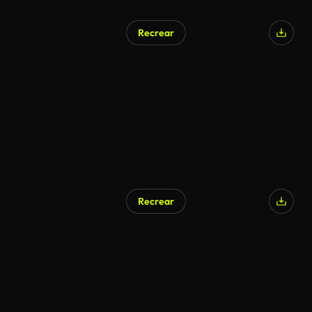
Recrear
Recrear