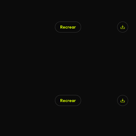
Recrear
Recrear