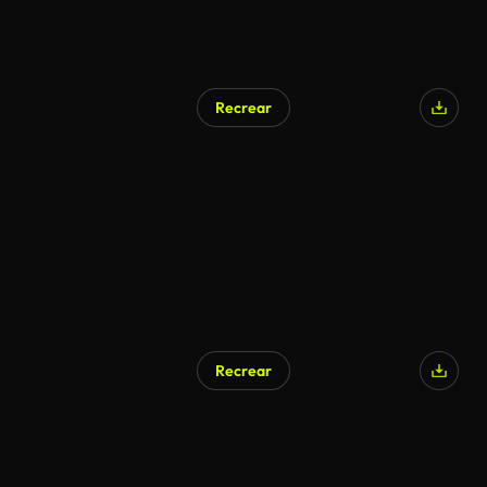
Recrear
Recrear