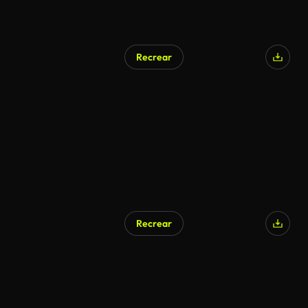
Recrear
Recrear