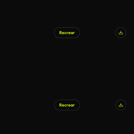
Recrear
Recrear