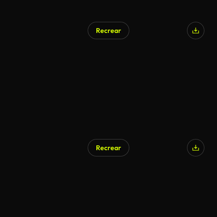
Recrear
Recrear