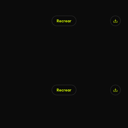
Recrear
Recrear