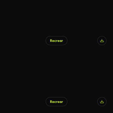
Recrear
Recrear