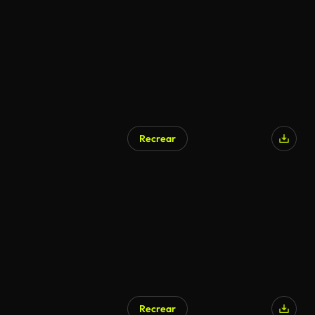
Recrear
Recrear