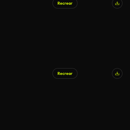
Recrear
Recrear