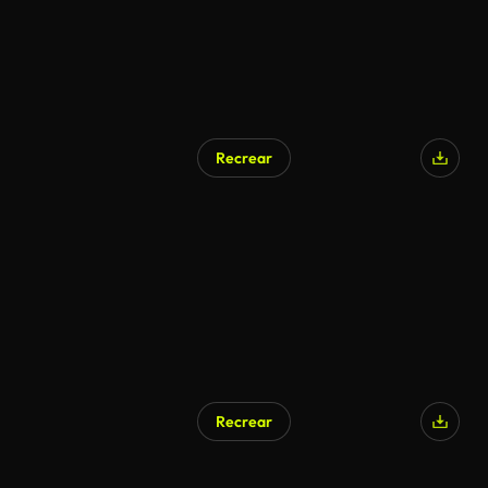
Recrear
Recrear