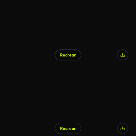
Recrear
Recrear