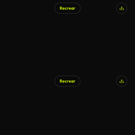
Recrear
Recrear