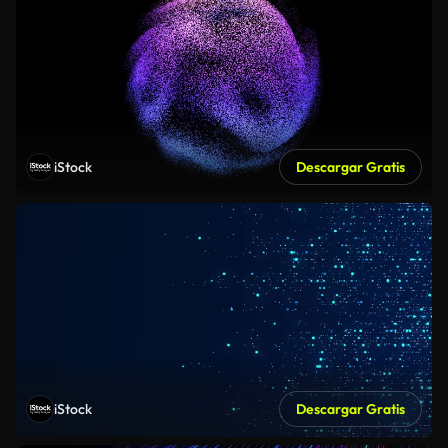
iStock
Descargar Gratis
iStock
Descargar Gratis