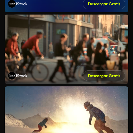
iStock
Descargar Gratis
iStock
Descargar Gratis