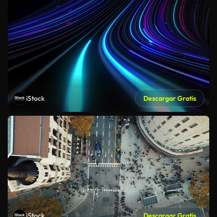
iStock
Descargar Gratis
iStock
Descargar Gratis