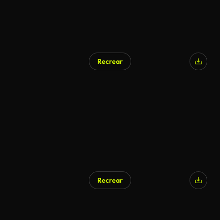
Recrear
Recrear