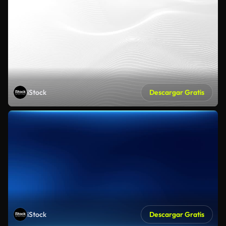
iStock
Descargar Gratis
iStock
Descargar Gratis